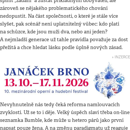
splnit „zadání“ a zůstat příkladnými dobyvateli, ale
zároveň se nějakého problematického chování
nedopustit. Na část společnosti, o které je stále více
slyšet, pak scénář není uplatnitelný vůbec: kdo platí
na schůzce, kde jsou muži dva, nebo ani jeden?
A nejmladší generace už tahle pravidla považuje za dost
přežitá a chce hledat lásku podle úplně nových zásad.
↓ INZERCE
Nevyhnutelně nás tedy čeká reforma namlouvacích
zvyklostí. Už se to i děje. Velký úspěch slaví třeba on-line
seznamka Bumble, kde může u hetero párů jako první
napsat pouze žena. A na změnu paradigmatu už reaguje