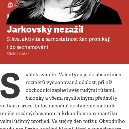
Komentář
•
11. 2. 2023
•
3
minuty
Námluvy, jaké Guth-
Jarkovský nezažil
Sláva, aktivita a samostatnost žen pronikají
i do seznamování
Silvie Lauder
S
vátek svatého Valentýna je do absurdních
rozměrů vyšponovaná událost, při níž
obchodníci zaplaví svět rudými růžemi,
balonky a všemi myslitelnými předměty
ve tvaru srdce. Letos nicméně dostaneme na tuhle
uměle rozdmýchávanou cukrkandlovou romantiku
velmi účinný protijed. Ve stejný den totiž u Obvodního