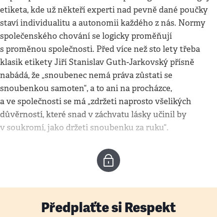
etiketa, kde už někteří experti nad pevně dané poučky
staví individualitu a autonomii každého z nás. Normy
společenského chování se logicky proměňují
s proměnou společnosti. Před více než sto lety třeba
klasik etikety Jiří Stanislav Guth-Jarkovský přísně
nabádá, že „snoubenec nemá práva zůstati se
snoubenkou samoten“, a to ani na procházce,
a ve společnosti se má „zdržeti naprosto všelikých
důvěrností, které snad v záchvatu lásky učinil by
v soukromí, jako držeti snoubenku za ruku“.
Předplaťte si Respekt