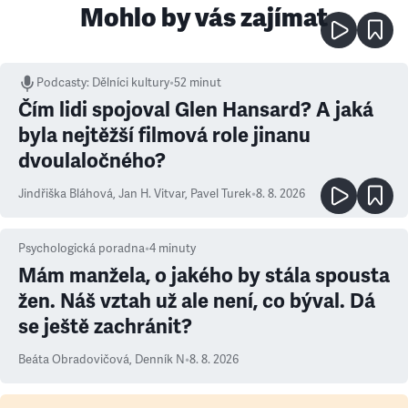
Mohlo by vás zajímat
Podcasty
:
Dělníci kultury
•
52 minut
Čím lidi spojoval Glen Hansard? A jaká
byla nejtěžší filmová role jinanu
dvoulaločného?
Jindřiška Bláhová
,
Jan H. Vitvar
,
Pavel Turek
•
8. 8. 2026
Psychologická poradna
•
4
minuty
Mám manžela, o jakého by stála spousta
žen. Náš vztah už ale není, co býval. Dá
se ještě zachránit?
Beáta Obradovičová
,
Denník N
•
8. 8. 2026