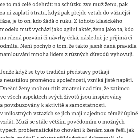
se to má celé odehrát: na schůzku zve muž ženu, pak
za ni zaplatí útratu, když pak přejde vztah do vážnější
fáze, je to on, kdo žádá o ruku. Z tohoto klasického
modelu muž vychází jako agilní aktér, žena jako ta, kdo
na různá pozvání či návrhy čeká, následně je přijímá či
odmítá. Není pochyb o tom, že takto jasně daná pravidla
namlouvání mnoha lidem z různých důvodů vyhovují.
Jenže když se tyto tradiční představy potkají
s neustálou proměnou společnosti, vzniká jisté napětí.
Dnešní ženy mohou cítit zmatení nad tím, že zatímco
ve všech aspektech svých životů jsou inspirovány
a povzbuzovány k aktivitě a samostatnosti,
v milostných vztazích se jich mají najednou téměř úplně
vzdát. Muži se stále větším povědomím o možných
typech problematického chování k ženám zase řeší, jak