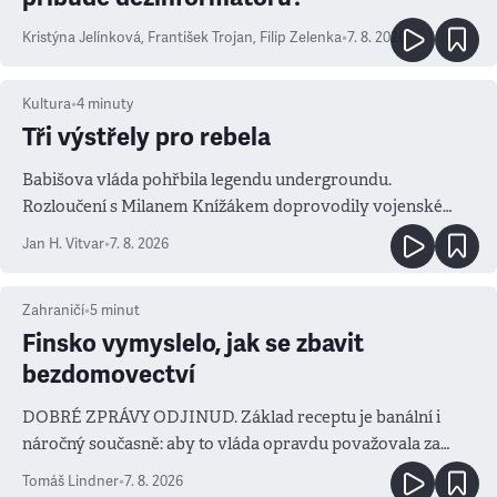
Kristýna Jelínková
,
František Trojan
,
Filip Zelenka
•
7. 8. 2026
Kultura
•
4
minuty
Tři výstřely pro rebela
Babišova vláda pohřbila legendu undergroundu.
Rozloučení s Milanem Knížákem doprovodily vojenské
salvy i kritika pokrokářů
Jan H. Vitvar
•
7. 8. 2026
Zahraničí
•
5
minut
Finsko vymyslelo, jak se zbavit
bezdomovectví
DOBRÉ ZPRÁVY ODJINUD. Základ receptu je banální i
náročný současně: aby to vláda opravdu považovala za
prioritu
Tomáš Lindner
•
7. 8. 2026