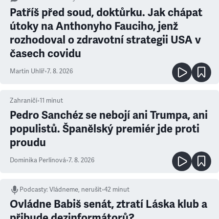
Patříš před soud, doktůrku. Jak chápat
útoky na Anthonyho Fauciho, jenž
rozhodoval o zdravotní strategii USA v
časech covidu
Martin Uhlíř
•
7. 8. 2026
Zahraničí
•
11
minut
Pedro Sanchéz se nebojí ani Trumpa, ani
populistů. Španělský premiér jde proti
proudu
Dominika Perlínová
•
7. 8. 2026
Podcasty
:
Vládneme, nerušit
•
42 minut
Ovládne Babiš senát, ztratí Láska klub a
přibude dezinformátorů?