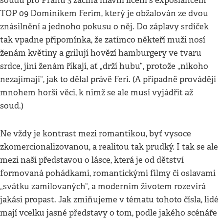
soudu pro Prahu 3 začíná hlavní líčení s exposlancem
TOP 09 Dominikem Ferim, který je obžalován ze dvou
znásilnění a jednoho pokusu o něj. Do záplavy srdíček
tak vpadne připomínka, že zatímco někteří muži nosí
ženám květiny a grilují hovězí hamburgery ve tvaru
srdce, jiní ženám říkají, ať „drží hubu“, protože „nikoho
nezajímají“, jak to dělal právě Feri. (A případně provádějí
mnohem horší věci, k nimž se ale musí vyjádřit až
soud.)
Ne vždy je kontrast mezi romantikou, byť vysoce
zkomercionalizovanou, a realitou tak prudký. I tak se ale
mezi naší představou o lásce, která je od dětství
formovaná pohádkami, romantickými filmy či oslavami
„svátku zamilovaných“, a moderním životem rozevírá
jakási propast. Jak zmiňujeme v tématu tohoto čísla, lidé
mají vcelku jasné představy o tom, podle jakého scénáře