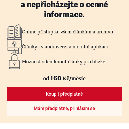
a nepřicházejte o cenné
informace.
Online přístup ke všem článkům a archivu
Články i v audioverzi a mobilní aplikaci
Možnost odemknout články pro blízké
160
od
Kč/měsíc
Koupit předplatné
Mám předplatné, přihlásím se