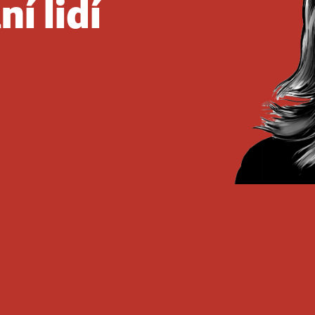
í lidí