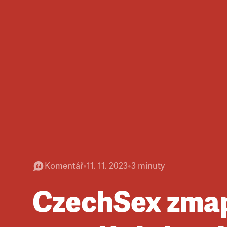
Komentář
•
11. 11. 2023
•
3
minuty
CzechSex zma