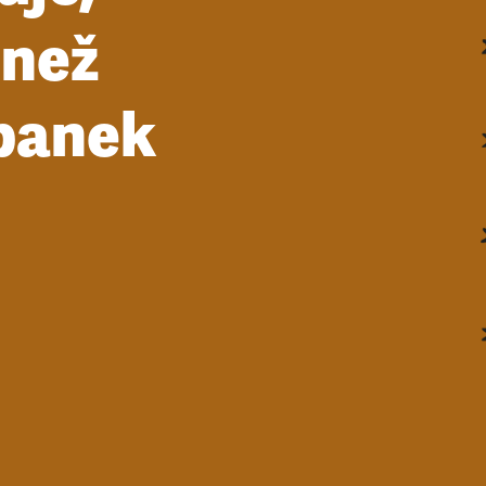
 než
opanek