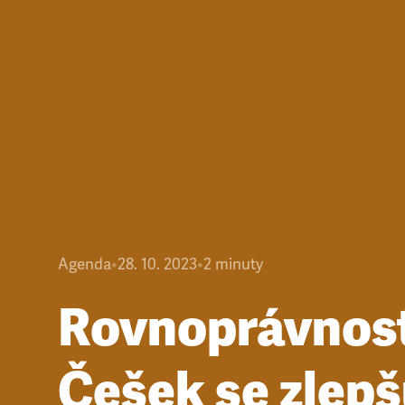
Agenda
•
28. 10. 2023
•
2
minuty
Rovnoprávnos
Češek se zlepš