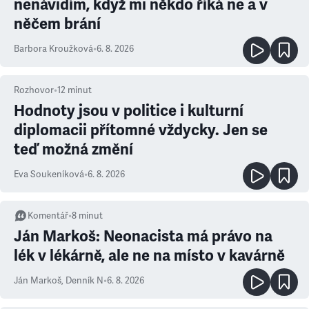
nenávidím, když mi někdo říká ne a v
něčem brání
Barbora Kroužková
•
6. 8. 2026
Rozhovor
•
12
minut
Hodnoty jsou v politice i kulturní
diplomacii přítomné vždycky. Jen se
teď možná změní
Eva Soukeníková
•
6. 8. 2026
Komentář
•
8
minut
Ján Markoš: Neonacista má právo na
lék v lékárně, ale ne na místo v kavárně
Ján Markoš
,
Denník N
•
6. 8. 2026