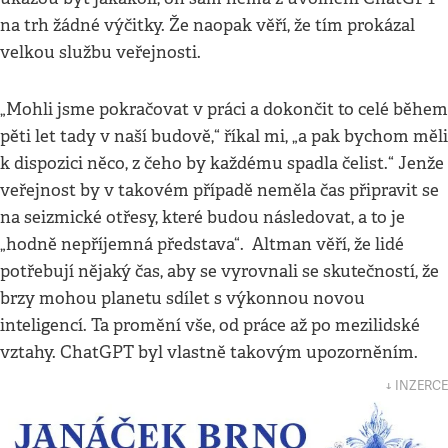
na trh žádné výčitky. Že naopak věří, že tím prokázal
velkou službu veřejnosti.
„Mohli jsme pokračovat v práci a dokončit to celé během
pěti let tady v naší budově,“ říkal mi, „a pak bychom měli
k dispozici něco, z čeho by každému spadla čelist.“ Jenže
veřejnost by v takovém případě neměla čas připravit se
na seizmické otřesy, které budou následovat, a to je
„hodně nepříjemná představa“. Altman věří, že lidé
potřebují nějaký čas, aby se vyrovnali se skutečností, že
brzy mohou planetu sdílet s výkonnou novou
inteligencí. Ta promění vše, od práce až po mezilidské
vztahy. ChatGPT byl vlastně takovým upozorněním.
↓ INZERCE