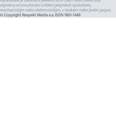
vydavatele je zakázáno jakékoli užití částí nebo celku díla,
zejména rozmnožování a šíření jakýmkoli způsobem,
mechanickým nebo elektronickým, v českém nebo jiném jazyce.
© Copyright Respekt Media a.s. ISSN 1801-1446