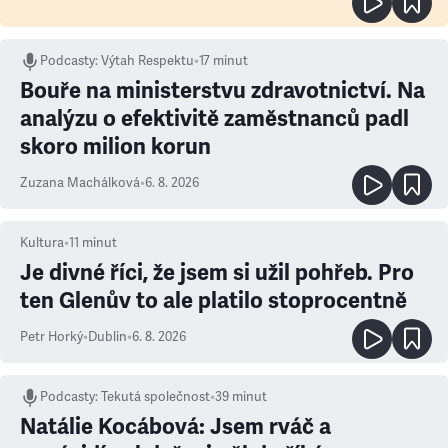
Podcasty
:
Výtah Respektu
•
17 minut
Bouře na ministerstvu zdravotnictví. Na
analýzu o efektivitě zaměstnanců padl
skoro milion korun
Zuzana Machálková
•
6. 8. 2026
Kultura
•
11
minut
Je divné říci, že jsem si užil pohřeb. Pro
ten Glenův to ale platilo stoprocentně
Petr Horký
•
Dublin
•
6. 8. 2026
Podcasty
:
Tekutá společnost
•
39 minut
Natálie Kocábová: Jsem rváč a