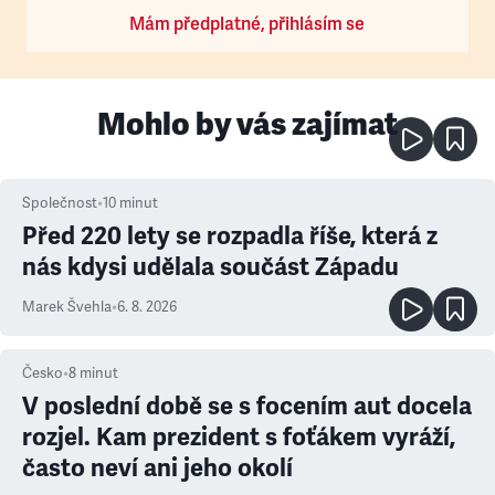
Mám předplatné, přihlásím se
Mohlo by vás zajímat
Společnost
•
10
minut
Před 220 lety se rozpadla říše, která z
nás kdysi udělala součást Západu
Marek Švehla
•
6. 8. 2026
Česko
•
8
minut
V poslední době se s focením aut docela
rozjel. Kam prezident s foťákem vyráží,
často neví ani jeho okolí