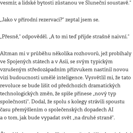
vesmír, a lidské bytosti zůstanou ve Sluneční soustavě.“
„Jako v přírodní rezervaci?“ zeptal jsem se.
„Přesně,“ odpověděl. „A to mi teď přijde strašně naivní.“
Altman mi v průběhu několika rozhovorů, jež probíhaly
ve Spojených státech a v Asii, se svým typickým
vzrušeným středozápadním přízvukem nastínil novou
vizi budoucnosti umělé inteligence. Vysvětlil mi, že tato
revoluce se bude lišit od předchozích dramatických
technologických změn, že spíše přinese „nový typ
společnosti“. Dodal, že spolu s kolegy strávili spoustu
času přemýšlením o společenských dopadech AI
a o tom, jak bude vypadat svět „na druhé straně“.