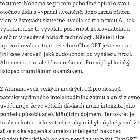
rozumět. Nohama se při tom pohodlně opíral o svou
otočnou židli a vypadal uvolněně. Jeho firma přitom
vloni v listopadu skutečně
uvedla na trh novou AI, tak
výkonnou, že to vyvolalo pozornost nesrovnatelnou
s ničím v nedávné historii technologií. Někteří sice
upozorňovali na to, co všechno ChatGPT ještě neumí,
jiní zase varovali, jaká budoucnost od vynálezu hrozí.
Altman si s tím ale hlavu nelámal. Pro něj byl loňský
listopad triumfálním okamžikem.
Z Altmanových velkých modrých očí probleskují
paprsky upřímného intelektuálního zájmu a on si zjevně
uvědomuje, že ve větších dávkách může intenzita jeho
pohledu působit zneklidňujícím dojmem. Tentokrát je
to ale ochoten riskovat, chce, aby mi bylo úplně jasné, že
ať se rizika spojená s umělou inteligencí nakonec
ukážou být jakákoli, on sám nemá z uvolnění ChatGPT