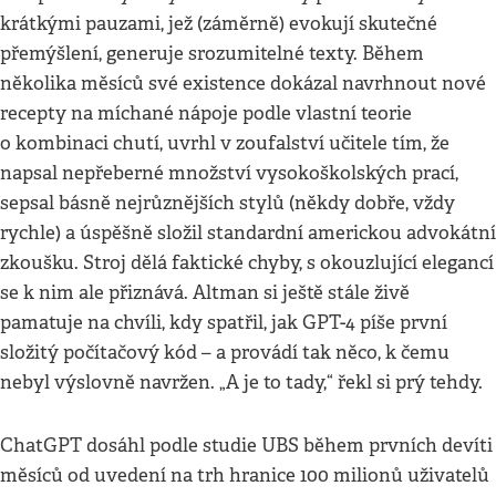
krátkými pauzami, jež (záměrně) evokují skutečné
přemýšlení, generuje srozumitelné texty. Během
několika měsíců své existence dokázal navrhnout nové
recepty na míchané nápoje podle vlastní teorie
o kombinaci chutí, uvrhl v zoufalství učitele tím, že
napsal nepřeberné množství vysokoškolských prací,
sepsal básně nejrůznějších stylů (někdy dobře, vždy
rychle) a úspěšně složil standardní americkou advokátní
zkoušku. Stroj dělá faktické chyby, s okouzlující elegancí
se k nim ale přiznává. Altman si ještě stále živě
pamatuje na chvíli, kdy spatřil, jak GPT-4 píše první
složitý počítačový kód – a provádí tak něco, k čemu
nebyl výslovně navržen. „A je to tady,“ řekl si prý tehdy.
ChatGPT dosáhl podle studie UBS během prvních devíti
měsíců od uvedení na trh hranice 100 milionů uživatelů