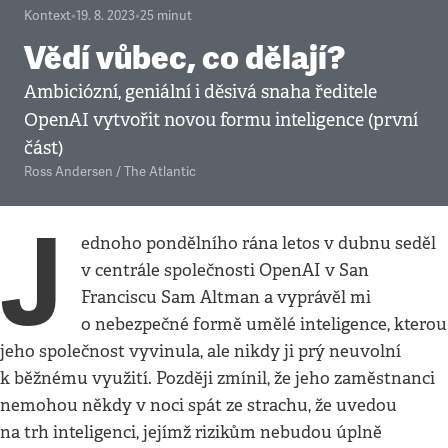
Kontext
•
19. 8. 2023
•
25
minut
Vědí vůbec, co dělají?
Ambiciózní, geniální i děsivá snaha ředitele
OpenAI vytvořit novou formu inteligence (první
část)
Ross Andersen / The Atlantic
J
ednoho pondělního rána letos v dubnu seděl
v centrále společnosti OpenAI v San
Franciscu Sam Altman a vyprávěl mi
o nebezpečné formě umělé inteligence, kterou
jeho společnost vyvinula, ale nikdy ji prý neuvolní
k běžnému využití. Později zmínil, že jeho zaměstnanci
nemohou někdy v noci spát ze strachu, že uvedou
na trh inteligenci, jejímž rizikům nebudou úplně