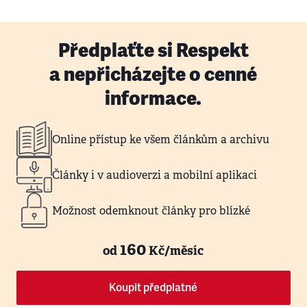
Předplaťte si Respekt
a nepřicházejte o cenné
informace.
Online přístup ke všem článkům a archivu
Články i v audioverzi a mobilní aplikaci
Možnost odemknout články pro blízké
160
od
Kč/měsíc
Koupit předplatné