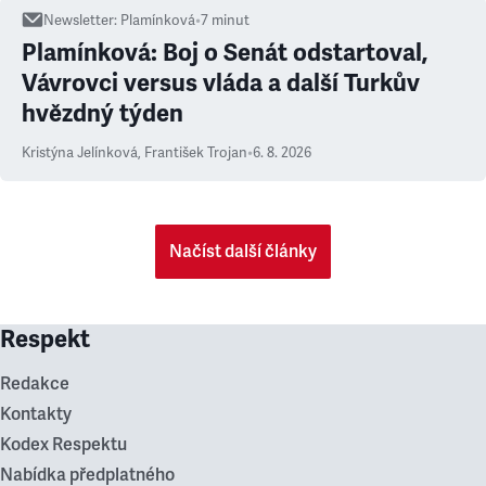
Newsletter
:
Plamínková
•
7
minut
Plamínková: Boj o Senát odstartoval,
Vávrovci versus vláda a další Turkův
hvězdný týden
Kristýna Jelínková
,
František Trojan
•
6. 8. 2026
Načíst další články
Respekt
Redakce
Kontakty
Kodex Respektu
Nabídka předplatného