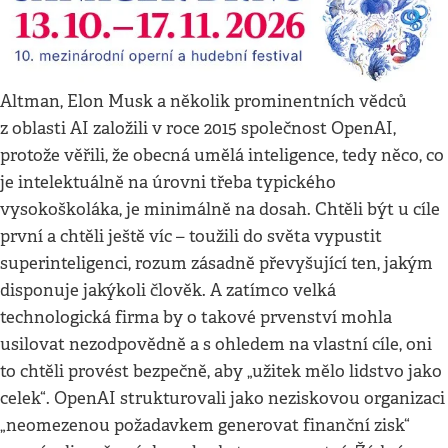
Altman, Elon Musk a několik prominentních vědců
z oblasti AI založili v roce 2015 společnost OpenAI,
protože věřili, že obecná umělá inteligence, tedy něco, co
je intelektuálně na úrovni třeba typického
vysokoškoláka, je minimálně na dosah. Chtěli být u cíle
první a chtěli ještě víc – toužili do světa vypustit
superinteligenci, rozum zásadně převyšující ten, jakým
disponuje jakýkoli člověk. A zatímco velká
technologická firma by o takové prvenství mohla
usilovat nezodpovědně a s ohledem na vlastní cíle, oni
to chtěli provést bezpečně, aby „užitek mělo lidstvo jako
celek“. OpenAI strukturovali jako neziskovou organizaci
„neomezenou požadavkem generovat finanční zisk“