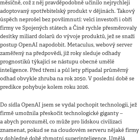
měsíčně, což z něj pravděpodobně učinilo nejrychleji
adoptovaný spotřebitelský produkt v dějinách. Takový
úspěch neprošel bez povšimnutí: velcí investoři i obří
firmy ve Spojených státech a Číně rychle přesměrovaly
desítky miliard dolarů do vývoje produktů, jež se snaží
postup OpenAI napodobit. Metaculus, webový server
zaměřený na předpovědi, již roky sleduje odhady
prognostiků týkající se nástupu obecné
umělé
inteligence. Před třemi a půl lety připadal průměrný
odhad obvykle zhruba na rok 2050. V poslední době se
predikce pohybuje kolem roku 2026.
Do sídla OpenAI jsem se vydal pochopit technologii, jež
firmě umožnila přeskočit technologické giganty –
a abych porozuměl, co může pro lidskou civilizaci
znamenat, pokud se na cloudovém serveru nějaké firmy
v dohledné době zhmotní superinteligence. Umělá