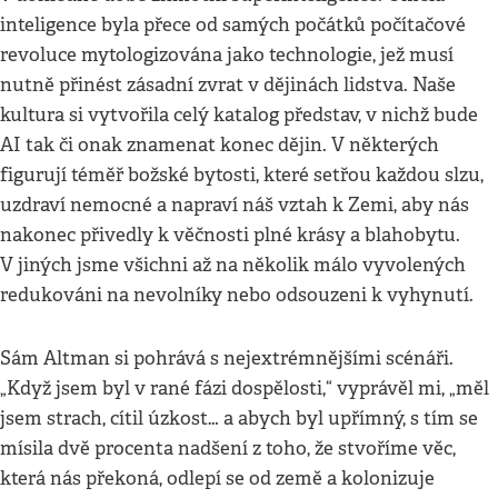
inteligence byla přece od samých počátků počítačové
revoluce mytologizována jako technologie, jež musí
nutně přinést zásadní zvrat v dějinách lidstva. Naše
kultura si vytvořila celý katalog představ, v nichž bude
AI tak či onak znamenat konec dějin. V některých
figurují téměř božské bytosti, které setřou každou slzu,
uzdraví nemocné a napraví náš vztah k Zemi, aby nás
nakonec přivedly k věčnosti plné krásy a blahobytu.
V jiných jsme všichni až na několik málo vyvolených
redukováni na nevolníky nebo odsouzeni k vyhynutí.
Sám Altman si pohrává s nejextrémnějšími scénáři.
„Když jsem byl v rané fázi dospělosti,“ vyprávěl mi, „měl
jsem strach, cítil úzkost… a abych byl upřímný, s tím se
mísila dvě procenta nadšení z toho, že stvoříme věc,
která nás překoná, odlepí se od země a kolonizuje