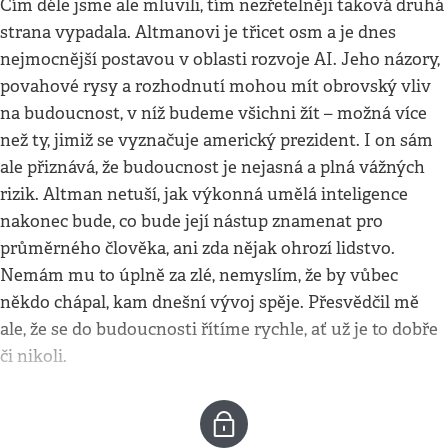
Čím déle jsme ale mluvili, tím nezřetelněji taková druhá
strana vypadala. Altmanovi je třicet osm a je dnes
nejmocnější postavou v oblasti rozvoje AI. Jeho názory,
povahové rysy a rozhodnutí mohou mít obrovský vliv
na budoucnost, v níž budeme všichni žít – možná více
než ty, jimiž se vyznačuje americký prezident. I on sám
ale přiznává, že budoucnost je nejasná a plná vážných
rizik. Altman netuší, jak výkonná umělá inteligence
nakonec bude, co bude její nástup znamenat pro
průměrného člověka, ani zda nějak ohrozí lidstvo.
Nemám mu to úplně za zlé, nemyslím, že by vůbec
někdo chápal, kam dnešní vývoj spěje. Přesvědčil mě
ale, že se do budoucnosti řítíme rychle, ať už je to dobře
či nikoli.