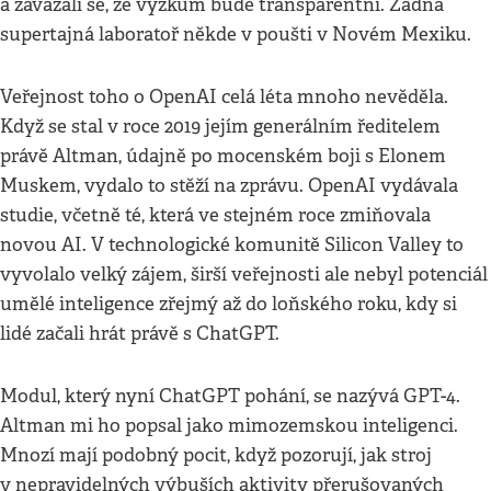
a zavázali se, že výzkum bude transparentní. Žádná
supertajná laboratoř někde v poušti v Novém Mexiku.
Veřejnost toho o OpenAI celá léta mnoho nevěděla.
Když se stal v roce 2019 jejím generálním ředitelem
právě Altman, údajně po mocenském boji s Elonem
Muskem, vydalo to stěží na zprávu. OpenAI vydávala
studie, včetně té, která ve stejném roce zmiňovala
novou AI. V technologické komunitě Silicon Valley to
vyvolalo velký zájem, širší veřejnosti ale nebyl potenciál
umělé inteligence zřejmý až do loňského roku, kdy si
lidé začali hrát právě s ChatGPT.
Modul, který nyní ChatGPT pohání, se nazývá GPT-4.
Altman mi ho popsal jako mimozemskou inteligenci.
Mnozí mají podobný pocit, když pozorují, jak stroj
v nepravidelných výbuších aktivity přerušovaných