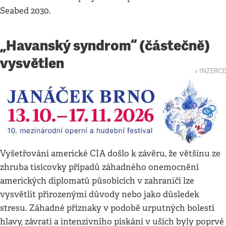
Seabed 2030.
„Havanský syndrom“ (částečně)
vysvětlen
↓ INZERCE
Vyšetřování americké CIA došlo k závěru, že většinu ze
zhruba tisícovky případů záhadného onemocnění
amerických diplomatů působících v zahraničí lze
vysvětlit přirozenými důvody nebo jako důsledek
stresu. Záhadné příznaky v podobě urputných bolestí
hlavy, závratí a intenzivního pískání v uších byly poprvé