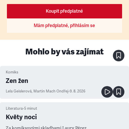
Koupit předplatné
Mám předplatné, přihlásím se
Mohlo by vás zajímat
Komiks
Zen žen
Lela Geislerová
,
Martin Mach Ondřej
•
9. 8. 2026
Literatura
•
5
minut
Květy noci
Za komiksovými skladbami Laury Pérez