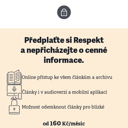
Předplaťte si Respekt
a nepřicházejte o cenné
informace.
Online přístup ke všem článkům a archivu
Články i v audioverzi a mobilní aplikaci
Možnost odemknout články pro blízké
160
od
Kč/měsíc