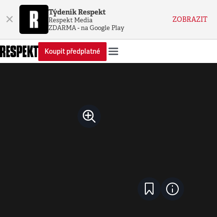
Týdeník Respekt
×
ZOBRAZIT
Respekt Media
ZDARMA - na Google Play
Koupit předplatné