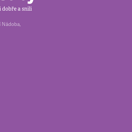
 dobře a snili
ří Nádoba
,