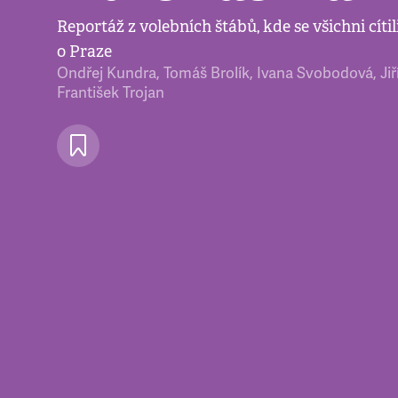
Reportáž z volebních štábů, kde se všichni cítili
o Praze
Ondřej Kundra
,
Tomáš Brolík
,
Ivana Svobodová
,
Ji
František Trojan