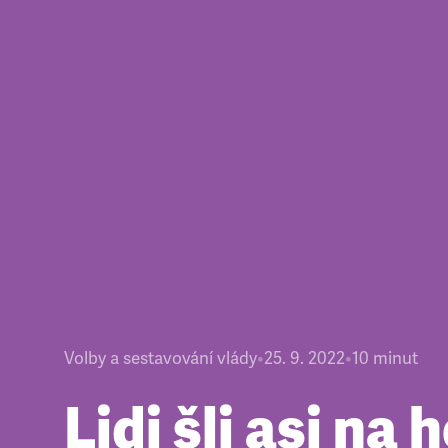
Volby a sestavování vlády
•
25. 9. 2022
•
10
minut
Lidi šli asi na