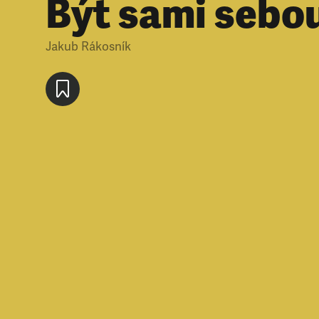
Být sami sebo
Jakub Rákosník