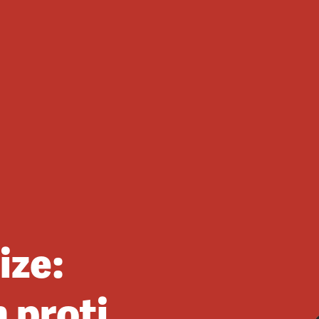
ize:
 proti