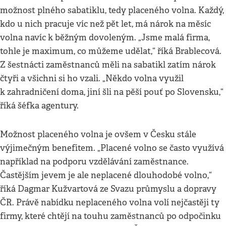
možnost plného sabatiklu, tedy placeného volna. Každý,
kdo u nich pracuje víc než pět let, má nárok na měsíc
volna navíc k běžným dovoleným. „Jsme malá firma,
tohle je maximum, co můžeme udělat,“ říká Brablecová.
Z šestnácti zaměstnanců měli na sabatikl zatím nárok
čtyři a všichni si ho vzali. „Někdo volna využil
k zahradničení doma, jiní šli na pěší pouť po Slovensku,“
říká šéfka agentury.
Možnost placeného volna je ovšem v Česku stále
výjimečným benefitem. „Placené volno se často využívá
například na podporu vzdělávání zaměstnance.
Častějším jevem je ale neplacené dlouhodobé volno,“
říká Dagmar Kužvartová ze Svazu průmyslu a dopravy
ČR. Právě nabídku neplaceného volna volí nejčastěji ty
firmy, které chtějí na touhu zaměstnanců po odpočinku