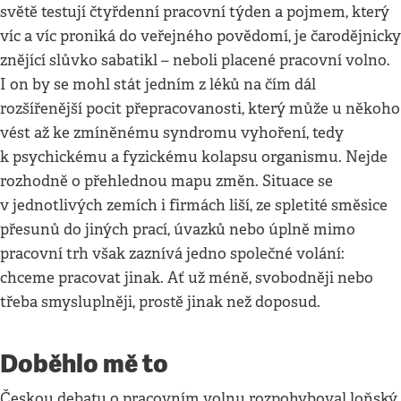
světě testují čtyřdenní pracovní týden a pojmem, který
víc a víc proniká do veřejného povědomí, je čarodějnicky
znějící slůvko sabatikl – neboli placené pracovní volno.
I on by se mohl stát jedním z léků na čím dál
rozšířenější pocit přepracovanosti, který může u někoho
vést až ke zmíněnému syndromu vyhoření, tedy
k psychickému a fyzickému kolapsu organismu. Nejde
rozhodně o přehlednou mapu změn. Situace se
v jednotlivých zemích i firmách liší, ze spletité směsice
přesunů do jiných prací, úvazků nebo úplně mimo
pracovní trh však zaznívá jedno společné volání:
chceme pracovat jinak. Ať už méně, svobodněji nebo
třeba smysluplněji, prostě jinak než doposud.
Doběhlo mě to
Českou debatu o pracovním volnu rozpohyboval loňský