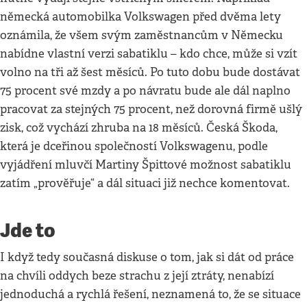
německá automobilka Volkswagen před dvěma lety
oznámila, že všem svým zaměstnancům v Německu
nabídne vlastní verzi sabatiklu – kdo chce, může si vzít
volno na tři až šest měsíců. Po tuto dobu bude dostávat
75 procent své mzdy a po návratu bude ale dál naplno
pracovat za stejných 75 procent, než dorovná firmě ušlý
zisk, což vychází zhruba na 18 měsíců. Česká Škoda,
která je dceřinou společností Volkswagenu, podle
vyjádření mluvčí Martiny Špittové možnost sabatiklu
zatím „prověřuje“ a dál situaci již nechce komentovat.
Jde to
I když tedy současná diskuse o tom, jak si dát od práce
na chvíli oddych beze strachu z její ztráty, nenabízí
jednoduchá a rychlá řešení, neznamená to, že se situace