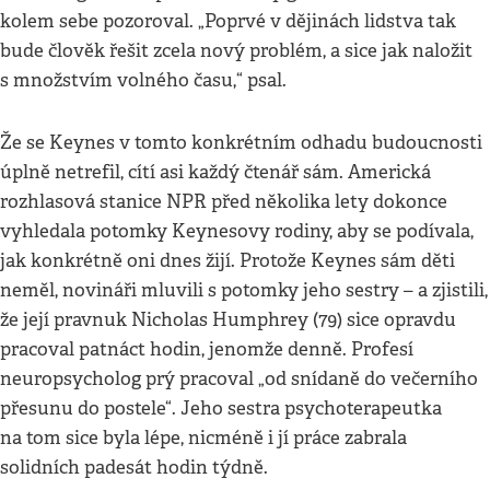
kolem sebe pozoroval. „Poprvé v dějinách lidstva tak
bude člověk řešit zcela nový problém, a sice jak naložit
s množstvím volného času,“ psal.
Že se Keynes v tomto konkrétním odhadu budoucnosti
úplně netrefil, cítí asi každý čtenář sám. Americká
rozhlasová stanice NPR před několika lety dokonce
vyhledala potomky Keynesovy rodiny, aby se podívala,
jak konkrétně oni dnes žijí. Protože Keynes sám děti
neměl, novináři mluvili s potomky jeho sestry – a zjistili,
že její pravnuk Nicholas Humphrey (79) sice opravdu
pracoval patnáct hodin, jenomže denně. Profesí
neuropsycholog prý pracoval „od snídaně do večerního
přesunu do postele“. Jeho sestra psychoterapeutka
na tom sice byla lépe, nicméně i jí práce zabrala
solidních padesát hodin týdně.