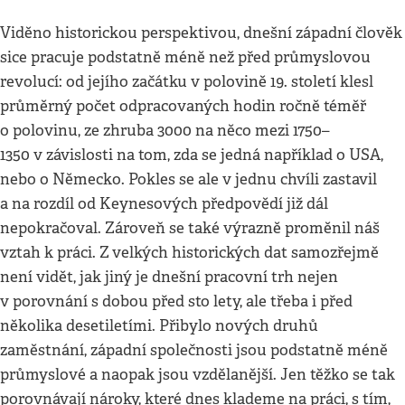
Viděno historickou perspektivou, dnešní západní člověk
sice pracuje podstatně méně než před průmyslovou
revolucí: od jejího začátku v polovině 19. století klesl
průměrný počet odpracovaných hodin ročně téměř
o polovinu, ze zhruba 3000 na něco mezi 1750–
1350 v závislosti na tom, zda se jedná například o USA,
nebo o Německo. Pokles se ale v jednu chvíli zastavil
a na rozdíl od Keynesových předpovědí již dál
nepokračoval. Zároveň se také výrazně proměnil náš
vztah k práci. Z
velkých historických dat samozřejmě
není vidět, jak jiný je dnešní pracovní trh nejen
v porovnání s dobou před sto lety, ale třeba i před
několika desetiletími. Přibylo nových druhů
zaměstnání, západní společnosti jsou podstatně méně
průmyslové a naopak jsou vzdělanější. Jen těžko se tak
porovnávají nároky, které dnes klademe na práci, s tím,