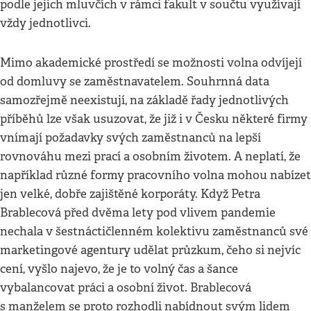
podle jejich mluvčích v rámci fakult v součtu využívají
vždy jednotlivci.
Mimo akademické prostředí se možnosti volna odvíjejí
od domluvy se zaměstnavatelem. Souhrnná data
samozřejmě neexistují, na základě řady jednotlivých
příběhů lze však usuzovat, že již i v Česku některé firmy
vnímají požadavky svých zaměstnanců na lepší
rovnováhu mezi prací a osobním životem. A neplatí, že
například různé formy pracovního volna mohou nabízet
jen velké, dobře zajištěné korporáty. Když Petra
Brablecová před dvěma lety pod vlivem pandemie
nechala v šestnáctičlenném kolektivu zaměstnanců své
marketingové agentury udělat průzkum, čeho si nejvíc
cení, vyšlo najevo, že je to volný čas a šance
vybalancovat práci a osobní život. Brablecová
s manželem se proto rozhodli nabídnout svým lidem