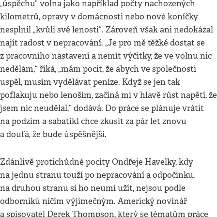
„úspěchu“ volna jako například počty nachozených
kilometrů, opravy v domácnosti nebo nové koníčky
nesplnil „kvůli své lenosti“. Zároveň však ani nedokázal
najít radost v nepracování. „Je pro mě těžké dostat se
z pracovního nastavení a nemít výčitky, že ve volnu nic
nedělám,“ říká, „mám pocit, že abych ve společnosti
uspěl, musím vydělávat peníze. Když se jen tak
poflakuju nebo lenoším, začíná mi v hlavě růst napětí, že
jsem nic neudělal,“ dodává. Do práce se plánuje vrátit
na podzim a sabatikl chce zkusit za pár let znovu
a doufá, že bude úspěšnější.
Zdánlivě protichůdné pocity Ondřeje Havelky, kdy
na jednu stranu touží po nepracování a odpočinku,
na druhou stranu si ho neumí užít, nejsou podle
odborníků ničím výjimečným. Americký novinář
a spisovatel Derek Thompson, který se tématům práce