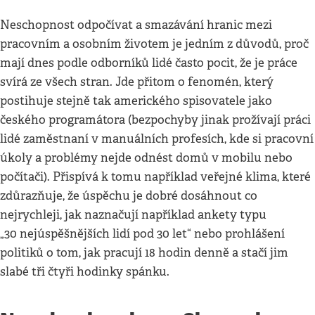
Neschopnost odpočívat a smazávání hranic mezi
pracovním a osobním životem je jedním z důvodů, proč
mají dnes podle odborníků lidé často pocit, že je práce
svírá ze všech stran. Jde přitom o fenomén, který
postihuje stejně tak amerického spisovatele jako
českého programátora (bezpochyby jinak prožívají práci
lidé zaměstnaní v manuálních profesích, kde si pracovní
úkoly a problémy nejde odnést domů v mobilu nebo
počítači). Přispívá k tomu například veřejné klima, které
zdůrazňuje, že úspěchu je dobré dosáhnout co
nejrychleji, jak naznačují například ankety typu
„30 nejúspěšnějších lidí pod 30 let“ nebo prohlášení
politiků o tom, jak pracují 18 hodin denně a stačí jim
slabé tři čtyři hodinky spánku.