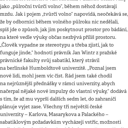
jako „půlroční tvůrčí volno“, během něhož dostávají
mzdu. Jak i pojem „tvůrčí volno“ napovídá, neočekává se,
že by odborníci během volného půlroku nic nedělali,
spíš jde o způsob, jak jim poskytnout prostor pro bádání,
na které vedle výuky občas nezbývá příliš prostoru.
„Člověk vypadne ze stereotypu a třeba zjistí, jak to
funguje jinde,“ hodnotí právník Jan Wintr z pražské
právnické fakulty svůj sabatikl, který strávil
na berlínské Humboldtově univerzitě. „Poznal jsem
nové lidi, mohl jsem víc číst. Rád jsem také chodil
na nejrůznější přednášky v rámci univerzity, abych
načerpal nějaké nové impulzy do vlastní výuky,“ dodává
s tím, že až mu vyprší dalších sedm let, do zahraničí
plánuje vyjet zase. Všechny tři největší české
univerzity – Karlova, Masarykova a Palackého –
sabatiklovým požadavkům vycházejí vstříc, možnosti