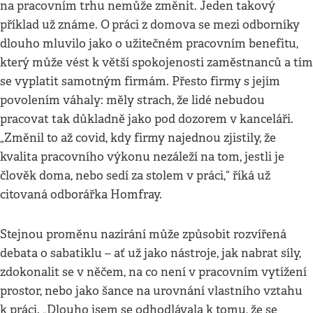
na pracovním trhu nemůže změnit. Jeden takový
příklad už známe. O
práci z domova se mezi odborníky
dlouho mluvilo jako o užitečném pracovním benefitu,
který může vést k větší spokojenosti zaměstnanců a tím
se vyplatit samotným firmám. Přesto firmy s jejím
povolením váhaly: měly strach, že lidé nebudou
pracovat tak důkladně jako pod dozorem v kanceláři.
„Změnil to až covid, kdy firmy najednou zjistily, že
kvalita pracovního výkonu nezáleží na tom, jestli je
člověk doma, nebo sedí za stolem v práci,“ říká už
citovaná odborářka Homfray.
Stejnou proměnu nazírání může způsobit rozvířená
debata o sabatiklu – ať už jako nástroje, jak nabrat síly,
zdokonalit se v něčem, na co není v pracovním vytížení
prostor, nebo jako šance na urovnání vlastního vztahu
k práci. „Dlouho jsem se odhodlávala k tomu, že se