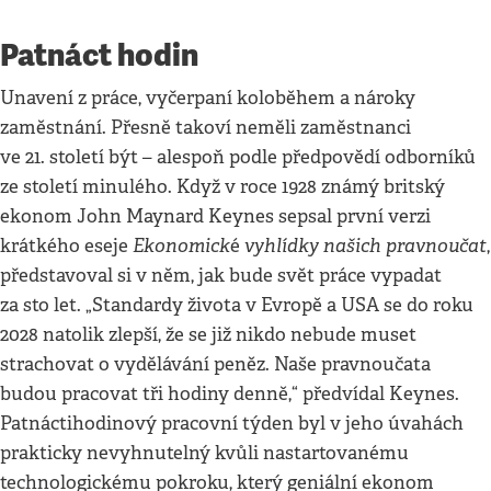
Patnáct hodin
Unavení z práce, vyčerpaní koloběhem a nároky
zaměstnání. Přesně takoví neměli zaměstnanci
ve 21. století být – alespoň podle předpovědí odborníků
ze století minulého. Když v roce 1928 známý britský
ekonom John Maynard Keynes sepsal první verzi
Ekonomick
vyhlídky našich pravnoučat
krátkého eseje
é
,
představoval si v něm, jak bude svět práce vypadat
za sto let. „Standardy života v Evropě a USA se do roku
2028 natolik zlepší, že se již nikdo nebude muset
strachovat o vydělávání peněz. Naše pravnoučata
budou pracovat tři hodiny denně,“ předvídal Keynes.
Patnáctihodinový pracovní týden byl v jeho úvahách
prakticky nevyhnutelný kvůli nastartovanému
technologickému pokroku, který geniální ekonom