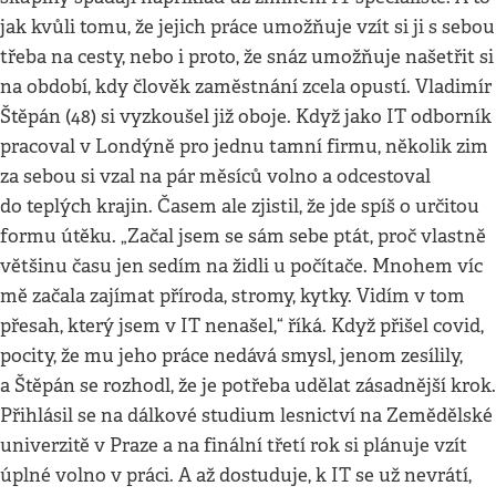
jak kvůli tomu, že jejich práce umožňuje vzít si ji s sebou
třeba na cesty, nebo i proto, že snáz umožňuje našetřit si
na období, kdy člověk zaměstnání zcela opustí. Vladimír
Štěpán (48) si vyzkoušel již oboje. Když jako IT odborník
pracoval v Londýně pro jednu tamní firmu, několik zim
za sebou si vzal na pár měsíců volno a odcestoval
do teplých krajin. Časem ale zjistil, že jde spíš o určitou
formu útěku. „Začal jsem se sám sebe ptát, proč vlastně
většinu času jen sedím na židli u počítače. Mnohem víc
mě začala zajímat příroda, stromy, kytky. Vidím v tom
přesah, který jsem v IT nenašel,“ říká. Když přišel covid,
pocity, že mu jeho práce nedává smysl, jenom zesílily,
a Štěpán se rozhodl, že je potřeba udělat zásadnější krok.
Přihlásil se na dálkové studium lesnictví na Zemědělské
univerzitě v Praze a na finální třetí rok si plánuje vzít
úplné volno v práci. A až dostuduje, k IT se už nevrátí,