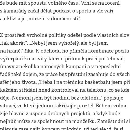
že bude mít spoustu volného času. Vrhl se na focení,
s kamarády začal dělat podcast o sportu a víc vaří
a uklízí a je „mužem v domácnosti“.
Z prostředí vrcholné politiky odešel podle vlastních slov
„tak akorát“. „Nebyl jsem vyhořelý, ale byl jsem
na hraně,“ říká. K odchodu ho přiměla kombinace pocitu
vyčerpání kreativity, kterou přitom k práci potřeboval,
únavy z několika náročných kampaní a v neposlední
řadě také dojem, že práce bez přestání zasahuje do všech
sfér jeho života. „Třeba i na tréninku basketbalu jsem při
každém střídání hned kontroloval na telefonu, co se kde
děje. Nemohl jsem být hodinu bez telefonu,“ popisuje
situaci, ve které jednou takříkajíc prozřel. Během volna
žije hlavně z úspor a drobných projektů, a když bude
nejhůř, může se spolehnout na manželku. Zaměstnání si
plánuje zase najít koncem prázdnin, už teď ale ví, že si