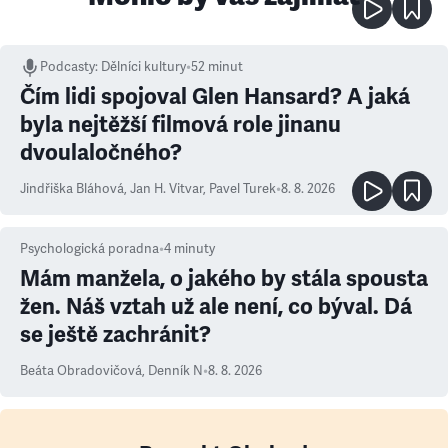
Podcasty
:
Dělníci kultury
•
52 minut
Čím lidi spojoval Glen Hansard? A jaká
byla nejtěžší filmová role jinanu
dvoulaločného?
Jindřiška Bláhová
,
Jan H. Vitvar
,
Pavel Turek
•
8. 8. 2026
Psychologická poradna
•
4
minuty
Mám manžela, o jakého by stála spousta
žen. Náš vztah už ale není, co býval. Dá
se ještě zachránit?
Beáta Obradovičová
,
Denník N
•
8. 8. 2026