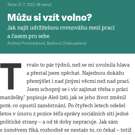
Téma
•
17. 7. 2022
•
18
minut
Můžu si vzít volno?
Jak najít udržitelnou rovnováhu mezi prací
a časem pro sebe
Andrea Procházková
,
Barbora Chaloupková
T
rvalo to pár týdnů, než se mi uvolnila hlava
a přestal jsem spěchat. Najednou dokážu
přemýšlet i nad jinými věcmi než nad prací.
Jsem schopný se i víc zajímat třeba o práci
manželky,“ popisuje Aleš (26), jak se jeho život změnil
poté, co opustil zaměstnání. Po čtyřech letech odešel
letos v únoru z pozice šéfa správy sociálních sítí jedné
politické strany – a od té doby nepracuje. Jak sám
s úsměvem říká, rozhodně se nestalo to, co čekal – totiž