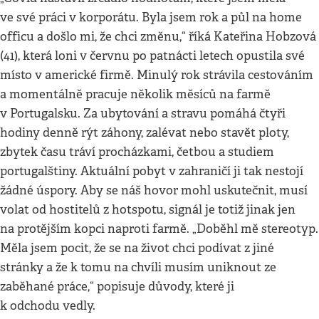
ve své práci v korporátu. Byla jsem rok a půl na home
officu a došlo mi, že chci změnu,“ říká Kateřina Hobzová
(41), která loni v červnu po patnácti letech opustila své
místo v americké firmě. Minulý rok strávila cestováním
a momentálně pracuje několik měsíců na farmě
v Portugalsku. Za ubytování a stravu pomáhá čtyři
hodiny denně rýt záhony, zalévat nebo stavět ploty,
zbytek času tráví procházkami, četbou a studiem
portugalštiny. Aktuální pobyt v zahraničí ji tak nestojí
žádné úspory. Aby se náš hovor mohl uskutečnit, musí
volat od hostitelů z hotspotu, signál je totiž jinak jen
na protějším kopci naproti farmě. „Doběhl mě stereotyp.
Měla jsem pocit, že se na život chci podívat z jiné
stránky a že k tomu na chvíli musím uniknout ze
zaběhané práce,“ popisuje důvody, které ji
k odchodu vedly.