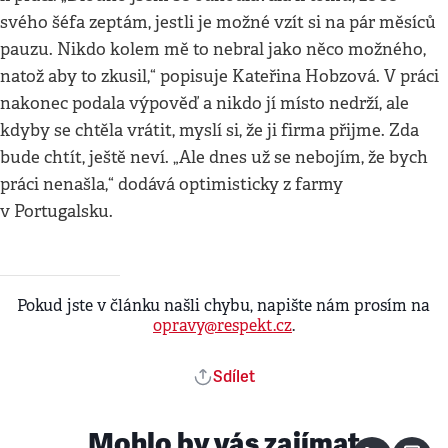
svého šéfa zeptám, jestli je možné vzít si na pár měsíců
pauzu. Nikdo kolem mě to nebral jako něco možného,
natož aby to zkusil,“ popisuje Kateřina Hobzová. V práci
nakonec podala výpověď a nikdo jí místo nedrží, ale
kdyby se chtěla vrátit, myslí si, že ji firma přijme. Zda
bude chtít, ještě neví. „Ale dnes už se nebojím, že bych
práci nenašla,“ dodává optimisticky z farmy
v Portugalsku.
Pokud jste v článku našli chybu, napište nám prosím na
opravy@respekt.cz
.
Sdílet
Mohlo by vás zajímat