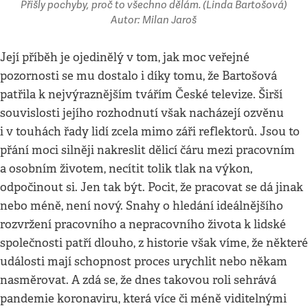
Přišly pochyby, proč to všechno dělám. (Linda Bartošová)
Autor: Milan Jaroš
Její příběh je ojedinělý v tom, jak moc veřejné
pozornosti se mu dostalo i díky tomu, že Bartošová
patřila k nejvýraznějším tvářím České televize. Širší
souvislosti jejího rozhodnutí však nacházejí ozvěnu
i v touhách řady lidí zcela mimo záři reflektorů. Jsou to
přání moci silněji nakreslit dělicí čáru mezi pracovním
a osobním životem, necítit tolik tlak na výkon,
odpočinout si. Jen tak být. Pocit, že pracovat se dá jinak
nebo méně, není nový. Snahy o hledání ideálnějšího
rozvržení pracovního a nepracovního života k lidské
společnosti patří dlouho, z historie však víme, že některé
události mají schopnost proces urychlit nebo někam
nasměrovat. A zdá se, že dnes takovou roli sehrává
pandemie koronaviru, která více či méně viditelnými