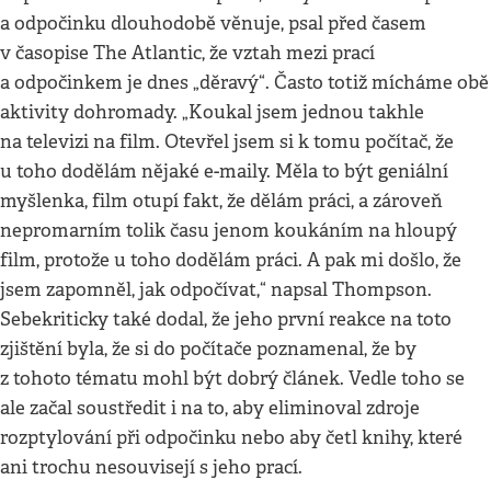
a odpočinku dlouhodobě věnuje, psal před časem
v časopise The Atlantic, že vztah mezi prací
a odpočinkem je dnes „děravý“. Často totiž mícháme obě
aktivity dohromady. „Koukal jsem jednou takhle
na televizi na film. Otevřel jsem si k tomu počítač, že
u toho dodělám nějaké e-maily. Měla to být geniální
myšlenka, film otupí fakt, že dělám práci, a zároveň
nepromarním tolik času jenom koukáním na hloupý
film, protože u toho dodělám práci. A pak mi došlo, že
jsem zapomněl, jak odpočívat,“ napsal Thompson.
Sebekriticky také dodal, že jeho první reakce na toto
zjištění byla, že si do počítače poznamenal, že by
z tohoto tématu mohl být dobrý článek. Vedle toho se
ale začal soustředit i na to, aby eliminoval zdroje
rozptylování při odpočinku nebo aby četl knihy, které
ani trochu nesouvisejí s jeho prací.