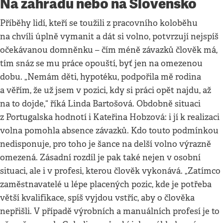
Na zahradu nebo na Slovensko
Příběhy lidí, kteří se toužili z pracovního koloběhu
na chvíli úplně vymanit a dát si volno, potvrzují nejspíš
očekávanou domněnku – čím méně závazků člověk má,
tím snáz se mu práce opouští, byť jen na omezenou
dobu. „Nemám děti, hypotéku, podpořila mě rodina
a věřím, že už jsem v pozici, kdy si práci opět najdu, až
na to dojde,“ říká Linda Bartošová. Obdobně situaci
z Portugalska hodnotí i Kateřina Hobzová: i jí k realizaci
volna pomohla absence závazků. Kdo touto podmínkou
nedisponuje, pro toho je šance na delší volno výrazně
omezená. Zásadní rozdíl je pak také nejen v osobní
situaci, ale i v profesi, kterou člověk vykonává. „Zatímco
zaměstnavatelé u lépe placených pozic, kde je potřeba
větší kvalifikace, spíš vyjdou vstříc, aby o člověka
nepřišli. V případě výrobních a manuálních profesí je to