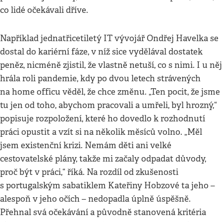
co lidé očekávali dříve.
Například jednatřicetiletý IT vývojář Ondřej Havelka se
dostal do kariérní fáze, v níž sice vydělával dostatek
peněz, nicméně zjistil, že vlastně netuší, co s nimi. I u něj
hrála roli pandemie, kdy po dvou letech strávených
na home officu věděl, že chce změnu. „Ten pocit, že jsme
tu jen od toho, abychom pracovali a umřeli, byl hrozný,“
popisuje rozpoložení, které ho dovedlo k rozhodnutí
práci opustit a vzít si na několik měsíců volno. „Měl
jsem existenční krizi. Nemám děti ani velké
cestovatelské plány, takže mi začaly odpadat důvody,
proč být v práci,“ říká. Na rozdíl od zkušenosti
s portugalským sabatiklem Kateřiny Hobzové ta jeho –
alespoň v jeho očích – nedopadla úplně úspěšně.
Přehnal svá očekávání a původně stanovená kritéria