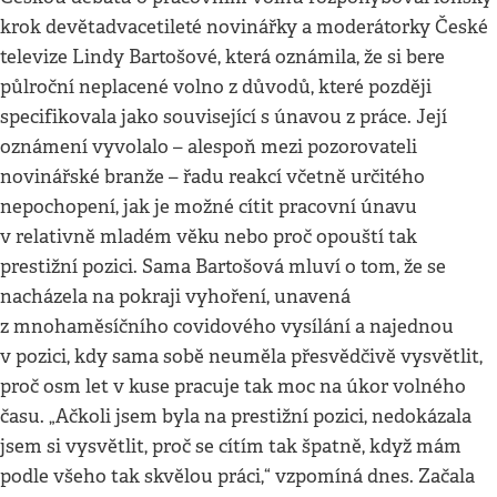
krok devětadvacetileté novinářky a moderátorky České
televize Lindy Bartošové, která oznámila, že si bere
půlroční neplacené volno z důvodů, které později
specifikovala jako související s únavou z práce. Její
oznámení vyvolalo – alespoň mezi pozorovateli
novinářské branže – řadu reakcí včetně určitého
nepochopení, jak je možné cítit pracovní únavu
v relativně mladém věku nebo proč opouští tak
prestižní pozici. Sama Bartošová mluví o tom, že se
nacházela na pokraji vyhoření, unavená
z mnohaměsíčního covidového vysílání a najednou
v pozici, kdy sama sobě neuměla přesvědčivě vysvětlit,
proč osm let v kuse pracuje tak moc na úkor volného
času. „Ačkoli jsem byla na prestižní pozici, nedokázala
jsem si vysvětlit, proč se cítím tak špatně, když mám
podle všeho tak skvělou práci,“ vzpomíná dnes. Začala