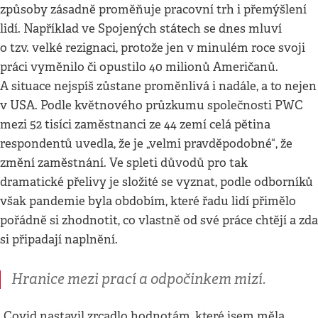
způsoby zásadně proměňuje pracovní trh i přemýšlení
lidí. Například ve Spojených státech se dnes mluví
o tzv. velké rezignaci, protože jen v minulém roce svoji
práci vyměnilo či opustilo 40 milionů Američanů.
A situace nejspíš zůstane proměnlivá i nadále, a to nejen
v USA. Podle květnového průzkumu společnosti PWC
mezi 52 tisíci zaměstnanci ze 44 zemí celá pětina
respondentů uvedla, že je „velmi pravděpodobné“, že
změní zaměstnání. Ve spleti důvodů pro tak
dramatické přelivy je složité se vyznat, podle odborníků
však pandemie byla obdobím, které řadu lidí přimělo
pořádně si zhodnotit, co vlastně od své práce chtějí a zda
si připadají naplnění.
Hranice mezi prací a odpočinkem mizí.
„Covid nastavil zrcadlo hodnotám, které jsem měla