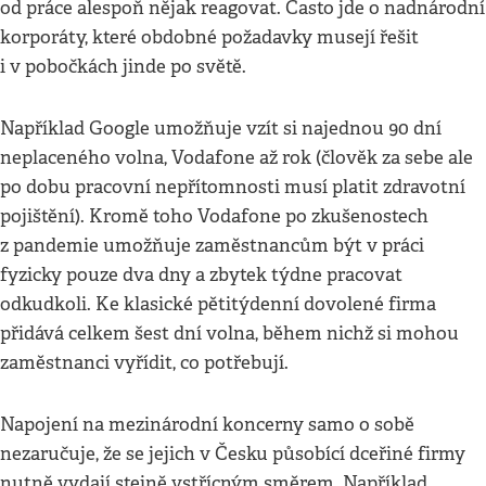
od práce alespoň nějak reagovat. Často jde o nadnárodní
korporáty, které obdobné požadavky musejí řešit
i v pobočkách jinde po světě.
Například Google umožňuje vzít si najednou 90 dní
neplaceného volna, Vodafone až rok (člověk za sebe ale
po dobu pracovní nepřítomnosti musí platit zdravotní
pojištění). Kromě toho Vodafone po zkušenostech
z pandemie umožňuje zaměstnancům být v práci
fyzicky pouze dva dny a zbytek týdne pracovat
odkudkoli. Ke klasické pětitýdenní dovolené firma
přidává celkem šest dní volna, během nichž si mohou
zaměstnanci vyřídit, co potřebují.
Napojení na mezinárodní koncerny samo o sobě
nezaručuje, že se jejich v Česku působící dceřiné firmy
nutně vydají stejně vstřícným směrem. Například