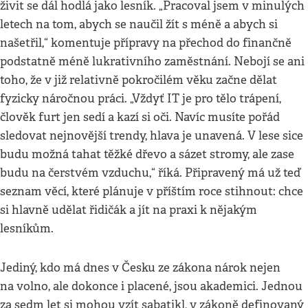
živit se dál hodlá jako lesník. „Pracoval jsem v minulých
letech na tom, abych se naučil žít s méně a abych si
našetřil,“ komentuje přípravy na přechod do finančně
podstatně méně lukrativního zaměstnání. Nebojí se ani
toho, že v již relativně pokročilém věku začne dělat
fyzicky náročnou práci. „Vždyť IT je pro tělo trápení,
člověk furt jen sedí a kazí si oči. Navíc musíte pořád
sledovat nejnovější trendy, hlava je unavená. V lese sice
budu možná tahat těžké dřevo a sázet stromy, ale zase
budu na čerstvém vzduchu,“ říká. Připravený má už teď
seznam věcí, které plánuje v příštím roce stihnout: chce
si hlavně udělat řidičák a jít na praxi k nějakým
lesníkům.
Jediný, kdo má dnes v Česku ze zákona nárok nejen
na volno, ale dokonce i placené, jsou akademici. Jednou
za sedm let si mohou vzít sabatikl, v zákoně definovaný