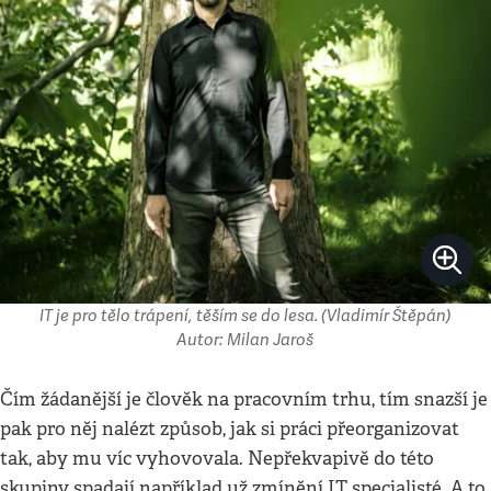
IT je pro tělo trápení, těším se do lesa. (Vladimír Štěpán)
Autor: Milan Jaroš
Čím žádanější je člověk na pracovním trhu, tím snazší je
pak pro něj nalézt způsob, jak si práci přeorganizovat
tak, aby mu víc vyhovovala. Nepřekvapivě do této
skupiny spadají například už zmínění IT specialisté. A to