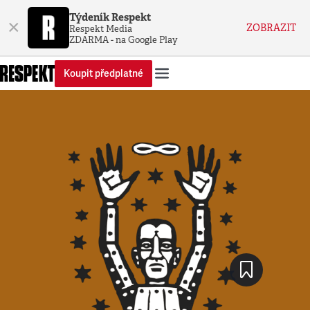
Týdeník Respekt
×
ZOBRAZIT
Respekt Media
ZDARMA - na Google Play
Koupit předplatné