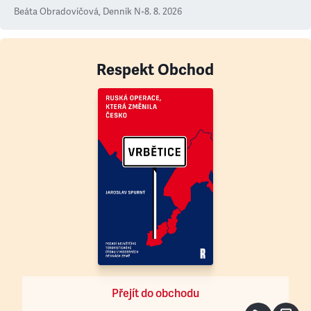
Beáta Obradovičová
,
Denník N
•
8. 8. 2026
Respekt Obchod
Přejít do obchodu