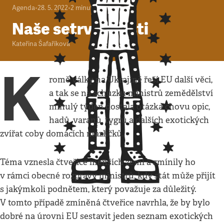
Agenda
•
28. 5. 2022
•
2
minuty
Naše setrvačnosti
Kateřina Šafaříková
K
romě války na Ukrajině řeší EU další věci,
a tak se na schůzku ministrů zemědělství
minulý týden dostala otázka chovu opic,
hadů, varanů, tygrů a dalších exotických
zvířat coby domácích mazlíčků.
Téma vznesla čtveřice menších zemí a zmínily ho
v rámci obecné rozpravy ministrů, kdy stát může přijít
s jakýmkoli podnětem, který považuje za důležitý.
V tomto případě zmíněná čtveřice navrhla, že by bylo
dobré na úrovni EU sestavit jeden seznam exotických