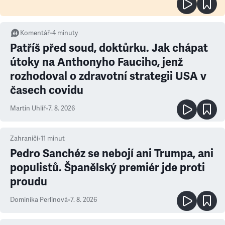
Komentář
•
4
minuty
Patříš před soud, doktůrku. Jak chápat
útoky na Anthonyho Fauciho, jenž
rozhodoval o zdravotní strategii USA v
časech covidu
Martin Uhlíř
•
7. 8. 2026
Zahraničí
•
11
minut
Pedro Sanchéz se nebojí ani Trumpa, ani
populistů. Španělský premiér jde proti
proudu
Dominika Perlínová
•
7. 8. 2026