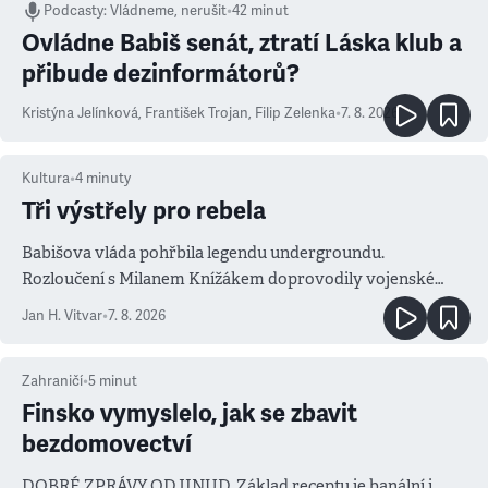
Podcasty
:
Vládneme, nerušit
•
42 minut
Ovládne Babiš senát, ztratí Láska klub a
přibude dezinformátorů?
Kristýna Jelínková
,
František Trojan
,
Filip Zelenka
•
7. 8. 2026
Kultura
•
4
minuty
Tři výstřely pro rebela
Babišova vláda pohřbila legendu undergroundu.
Rozloučení s Milanem Knížákem doprovodily vojenské
salvy i kritika pokrokářů
Jan H. Vitvar
•
7. 8. 2026
Zahraničí
•
5
minut
Finsko vymyslelo, jak se zbavit
bezdomovectví
DOBRÉ ZPRÁVY ODJINUD. Základ receptu je banální i