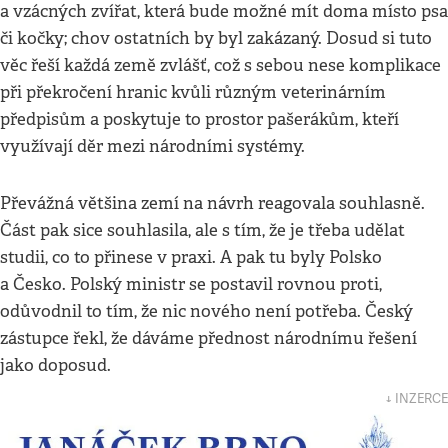
a vzácných zvířat, která bude možné mít doma místo psa
či kočky; chov ostatních by byl zakázaný. Dosud si tuto
věc řeší každá země zvlášť, což s sebou nese komplikace
při překročení hranic kvůli různým veterinárním
předpisům a poskytuje to prostor pašerákům, kteří
využívají děr mezi národními systémy.
Převážná většina zemí na návrh reagovala souhlasně.
Část pak sice souhlasila, ale s tím, že je třeba udělat
studii, co to přinese v praxi. A pak tu byly Polsko
a Česko. Polský ministr se postavil rovnou proti,
odůvodnil to tím, že nic nového není potřeba. Český
zástupce řekl, že dáváme přednost národnímu řešení
jako doposud.
↓ INZERCE