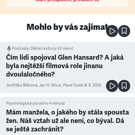
Mohlo by vás zajímat
Podcasty
:
Dělníci kultury
•
52 minut
Čím lidi spojoval Glen Hansard? A jaká
byla nejtěžší filmová role jinanu
dvoulaločného?
Jindřiška Bláhová
,
Jan H. Vitvar
,
Pavel Turek
•
8. 8. 2026
Psychologická poradna
•
4
minuty
Mám manžela, o jakého by stála spousta
žen. Náš vztah už ale není, co býval. Dá
se ještě zachránit?