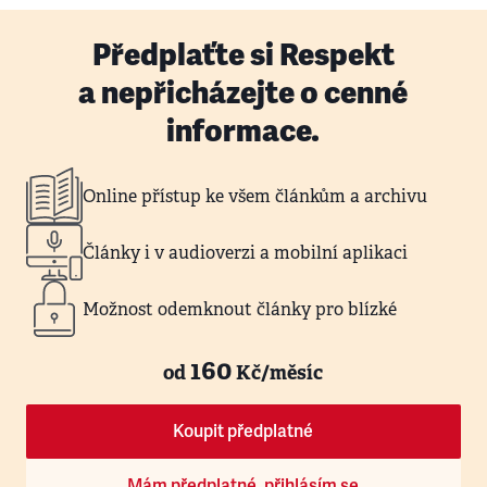
Předplaťte si Respekt
a nepřicházejte o cenné
informace.
Online přístup ke všem článkům a archivu
Články i v audioverzi a mobilní aplikaci
Možnost odemknout články pro blízké
160
od
Kč/měsíc
Koupit předplatné
Mám předplatné, přihlásím se