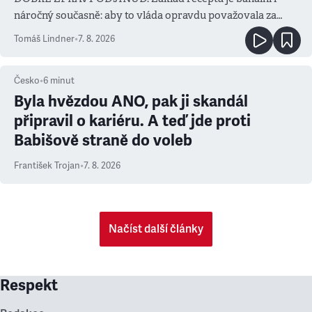
náročný současně: aby to vláda opravdu považovala za
prioritu
Tomáš Lindner
•
7. 8. 2026
Česko
•
6
minut
Byla hvězdou ANO, pak ji skandál
připravil o kariéru. A teď jde proti
Babišově straně do voleb
František Trojan
•
7. 8. 2026
Načíst další články
Respekt