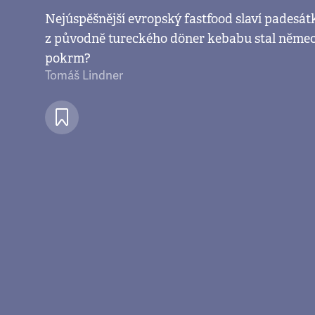
Nejúspěšnější evropský fastfood slaví padesátk
z původně tureckého döner kebabu stal něme
pokrm?
Tomáš Lindner