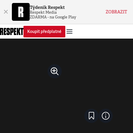
Týdeník Respekt
×
ZOBRAZIT
Respekt Media
ZDARMA - na Google Play
Koupit předplatné