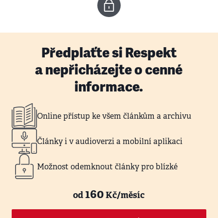
Předplaťte si Respekt
a nepřicházejte o cenné
informace.
Online přístup ke všem článkům a archivu
Články i v audioverzi a mobilní aplikaci
Možnost odemknout články pro blízké
160
od
Kč/měsíc