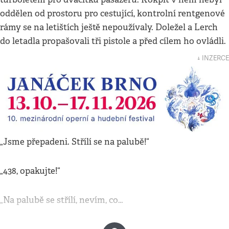
oddělen od prostoru pro cestující, kontrolní rentgenové
rámy se na letištích ještě nepoužívaly. Doležel a Lerch
do letadla propašovali tři pistole a před cílem ho ovládli.
↓ INZERCE
„Jsme přepadeni. Střílí se na palubě!“
„438, opakujte!“
„Na palubě se střílí, nevím, co…