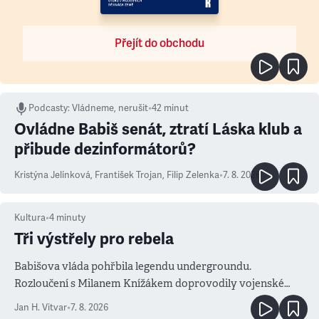
Přejít do obchodu
Podcasty
:
Vládneme, nerušit
•
42 minut
Ovládne Babiš senát, ztratí Láska klub a
přibude dezinformátorů?
Kristýna Jelínková
,
František Trojan
,
Filip Zelenka
•
7. 8. 2026
Kultura
•
4
minuty
Tři výstřely pro rebela
Babišova vláda pohřbila legendu undergroundu.
Rozloučení s Milanem Knížákem doprovodily vojenské
salvy i kritika pokrokářů
Jan H. Vitvar
•
7. 8. 2026