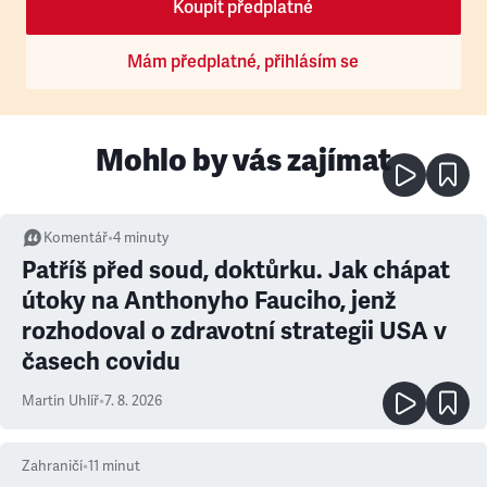
Koupit předplatné
Mám předplatné, přihlásím se
Mohlo by vás zajímat
Komentář
•
4
minuty
Patříš před soud, doktůrku. Jak chápat
útoky na Anthonyho Fauciho, jenž
rozhodoval o zdravotní strategii USA v
časech covidu
Martin Uhlíř
•
7. 8. 2026
Zahraničí
•
11
minut