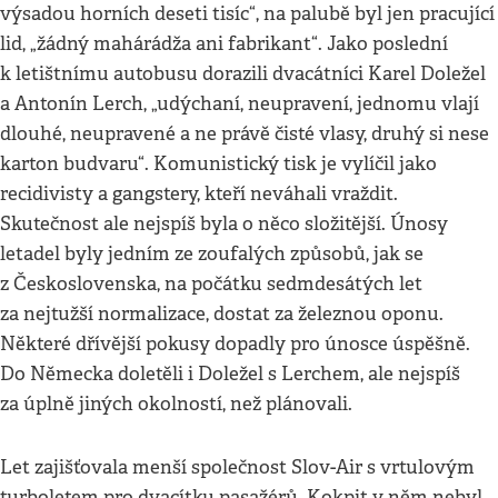
výsadou horních deseti tisíc“, na palubě byl jen pracující
lid, „žádný mahárádža ani fabrikant“. Jako poslední
k letištnímu autobusu dorazili dvacátníci Karel Doležel
a Antonín Lerch, „udýchaní, neupravení, jednomu vlají
dlouhé, neupravené a ne právě čisté vlasy, druhý si nese
karton budvaru“. Komunistický tisk je vylíčil jako
recidivisty a gangstery, kteří neváhali vraždit.
Skutečnost ale nejspíš byla o něco složitější. Únosy
letadel byly jedním ze zoufalých způsobů, jak se
z Československa, na počátku sedmdesátých let
za nejtužší normalizace, dostat za železnou oponu.
Některé dřívější pokusy dopadly pro únosce úspěšně.
Do Německa doletěli i Doležel s Lerchem, ale nejspíš
za úplně jiných okolností, než plánovali.
Let zajišťovala menší společnost Slov-Air s vrtulovým
turboletem pro dvacítku pasažérů. Kokpit v něm nebyl