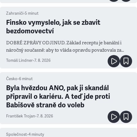
Zahraničí
•
5
minut
Finsko vymyslelo, jak se zbavit
bezdomovectví
DOBRÉ ZPRÁVY ODJINUD. Základ receptu je banální i
náročný současně: aby to vláda opravdu považovala za
prioritu
Tomáš Lindner
•
7. 8. 2026
Česko
•
6
minut
Byla hvězdou ANO, pak ji skandál
připravil o kariéru. A teď jde proti
Babišově straně do voleb
František Trojan
•
7. 8. 2026
Společnost
•
4
minuty