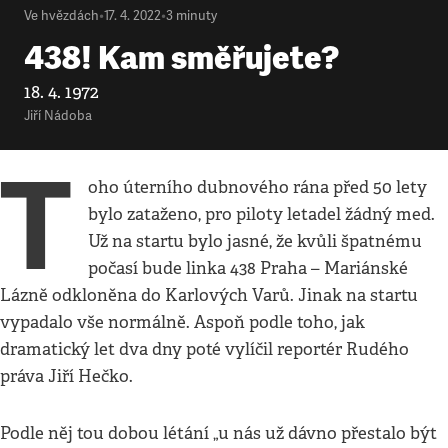
Ve hvězdách
•
17. 4. 2022
•
3
minuty
438! Kam směřujete?
18. 4. 1972
Jiří Nádoba
T
oho úterního dubnového rána před 50 lety
bylo zataženo, pro piloty letadel žádný med.
Už na startu bylo jasné, že kvůli špatnému
počasí bude linka 438 Praha – Mariánské
Lázně odkloněna do Karlových Varů. Jinak na startu
vypadalo vše normálně. Aspoň podle toho, jak
dramatický let dva dny poté vylíčil reportér Rudého
práva Jiří Hečko.
Podle něj tou dobou létání „u nás už dávno přestalo být