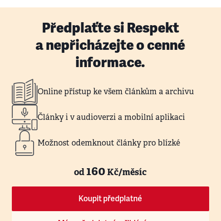
Předplaťte si Respekt
a nepřicházejte o cenné
informace.
Online přístup ke všem článkům a archivu
Články i v audioverzi a mobilní aplikaci
Možnost odemknout články pro blízké
160
od
Kč/měsíc
Koupit předplatné