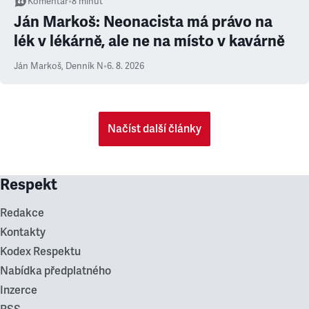
Komentář
•
8
minut
Ján Markoš: Neonacista má právo na
lék v lékárně, ale ne na místo v kavárně
Ján Markoš
,
Denník N
•
6. 8. 2026
Načíst další články
Respekt
Redakce
Kontakty
Kodex Respektu
Nabídka předplatného
Inzerce