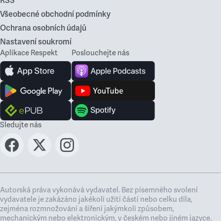
RSS
Všeobecné obchodní podmínky
Ochrana osobních údajů
Nastavení soukromí
Aplikace Respekt
Poslouchejte nás
Sledujte nás
Autorská práva vykonává vydavatel. Bez písemného svolení
vydavatele je zakázáno jakékoli užití částí nebo celku díla,
zejména rozmnožování a šíření jakýmkoli způsobem,
mechanickým nebo elektronickým, v českém nebo jiném jazyce.