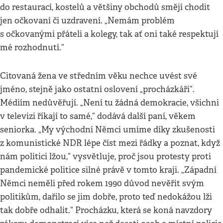
do restaurací, kostelů a většiny obchodů smějí chodit
jen očkovaní či uzdravení. „Nemám problém
s očkovanými přáteli a kolegy, tak ať oni také respektují
mé rozhodnutí.“
Citovaná žena ve středním věku nechce uvést své
jméno, stejně jako ostatní oslovení „procházkáři“.
Médiím nedůvěřují. „Není tu žádná demokracie, všichni
v televizi říkají to samé,“ dodává další paní, věkem
seniorka. „My východní Němci umíme díky zkušenosti
z komunistické NDR lépe číst mezi řádky a poznat, když
nám politici lžou,“ vysvětluje, proč jsou protesty proti
pandemické politice silné právě v tomto kraji. „Západní
Němci neměli před rokem 1990 důvod nevěřit svým
politikům, dařilo se jim dobře, proto teď nedokážou lži
tak dobře odhalit.“ Procházku, která se koná navzdory