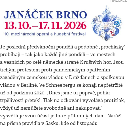
↓ INZERCE
Je poslední předvánoční pondělí a podobné „procházky“
probíhají – tak jako každé jiné pondělí – ve městech
a vesnicích po celé německé straně Krušných hor. Jsou
tichým protestem proti pandemickým opatřením
zaváděným zemskou vládou v Drážďanech a spolkovou
vládou v Berlíně. Ve Schneebergu se konají nepřetržitě
už od podzimu 2020. „Dnes jsme tu poprvé, pohár
trpělivosti přetekl. Tlak na očkování vyvolává protitlak,
vždyť už nemůžete svobodně ani nakupovat,“
vysvětluje svou účast jedna z přítomných dam. Naráží
na přísná pravidla v Sasku, kde od listopadu