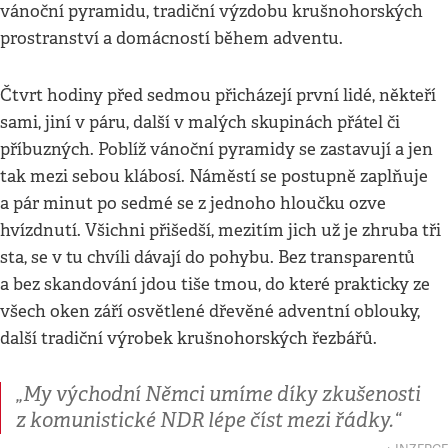
vánoční pyramidu, tradiční výzdobu krušnohorských
prostranství a domácností během adventu.
Čtvrt hodiny před sedmou přicházejí první lidé, někteří
sami, jiní v páru, další v malých skupinách přátel či
příbuzných. Poblíž vánoční pyramidy se zastavují a jen
tak mezi sebou klábosí. Náměstí se postupně zaplňuje
a pár minut po sedmé se z jednoho hloučku ozve
hvízdnutí. Všichni přišedší, mezitím jich už je zhruba tři
sta, se v tu chvíli dávají do pohybu. Bez transparentů
a bez skandování jdou tiše tmou, do které prakticky ze
všech oken září osvětlené dřevěné adventní oblouky,
další tradiční výrobek krušnohorských řezbářů.
„My východní Němci umíme díky zkušenosti
z komunistické NDR lépe číst mezi řádky.“