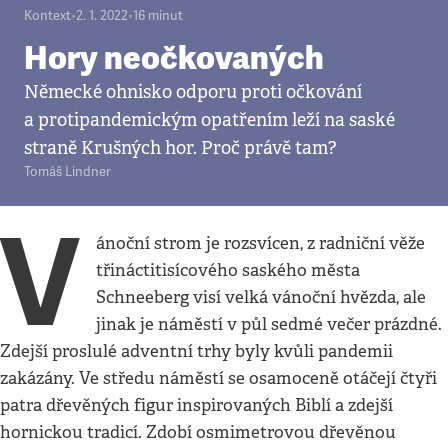
Kontext
•
2. 1. 2022
•
16
minut
Hory neočkovaných
Německé ohnisko odporu proti očkování
a protipandemickým opatřením leží na saské
straně Krušných hor. Proč právě tam?
Tomáš Lindner
V
ánoční strom je rozsvícen, z radniční věže
třináctitisícového saského města
Schneeberg visí velká vánoční hvězda, ale
jinak je náměstí v půl sedmé večer prázdné.
Zdejší proslulé adventní trhy byly kvůli pandemii
zakázány. Ve středu náměstí se osamoceně otáčejí čtyři
patra dřevěných figur inspirovaných Biblí a zdejší
hornickou tradicí. Zdobí osmimetrovou dřevěnou