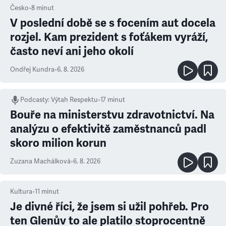
Česko
•
8
minut
V poslední době se s focením aut docela
rozjel. Kam prezident s foťákem vyráží,
často neví ani jeho okolí
Ondřej Kundra
•
6. 8. 2026
Podcasty
:
Výtah Respektu
•
17 minut
Bouře na ministerstvu zdravotnictví. Na
analýzu o efektivitě zaměstnanců padl
skoro milion korun
Zuzana Machálková
•
6. 8. 2026
Kultura
•
11
minut
Je divné říci, že jsem si užil pohřeb. Pro
ten Glenův to ale platilo stoprocentně