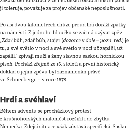
zákazu demonstrací více než deseti osob a místní policie
ji toleruje, považuje za projev občanské neposlušnosti.
Po asi dvou kilometrech chůze proud lidí doráží zpátky
na náměstí. Z jednoho hloučku se začíná ozývat zpěv.
dozorce v dole
pozn. red
„Zdař bůh, zdař bůh, štajgr (
–
.) je
tu, a své světlo v noci a své světlo v noci už zapálil, už
zapálil,“ zpívají muži a ženy slavnou saskou hornickou
píseň. Pochází zřejmě ze 16. století a první historický
doklad o jejím zpěvu byl zaznamenán právě
ve Schneebergu – v roce 1678.
Hrdí a svéhlaví
Během adventu se procházkový protest
z krušnohorských maloměst rozšířil i do zbytku
Německa. Zdejší situace však zůstává specifická: Sasko