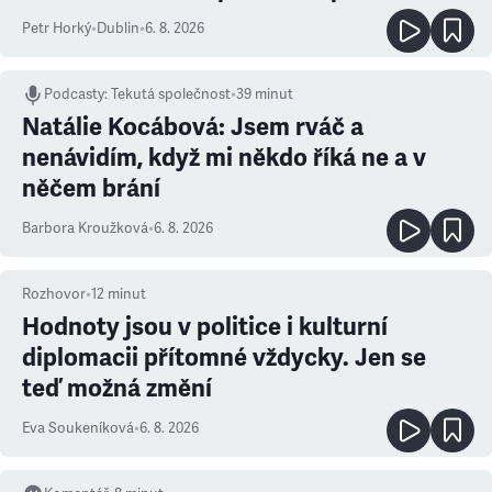
Petr Horký
•
Dublin
•
6. 8. 2026
Podcasty
:
Tekutá společnost
•
39 minut
Natálie Kocábová: Jsem rváč a
nenávidím, když mi někdo říká ne a v
něčem brání
Barbora Kroužková
•
6. 8. 2026
Rozhovor
•
12
minut
Hodnoty jsou v politice i kulturní
diplomacii přítomné vždycky. Jen se
teď možná změní
Eva Soukeníková
•
6. 8. 2026