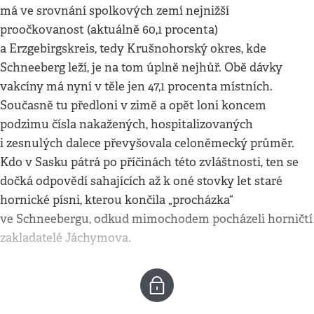
má ve srovnání spolkových zemí nejnižší
proočkovanost (aktuálně 60,1 procenta)
a Erzgebirgskreis, tedy Krušnohorský okres, kde
Schneeberg leží, je na tom úplně nejhůř. Obě dávky
vakcíny má nyní v těle jen 47,1 procenta místních.
Současně tu předloni v zimě a opět loni koncem
podzimu čísla nakažených, hospitalizovaných
i zesnulých dalece převyšovala celoněmecký průměr.
Kdo v Sasku pátrá po příčinách této zvláštnosti, ten se
dočká odpovědí sahajících až k oné stovky let staré
hornické písni, kterou končila „procházka“
ve Schneebergu, odkud mimochodem pocházeli horničtí
zakladatelé Jáchymova.