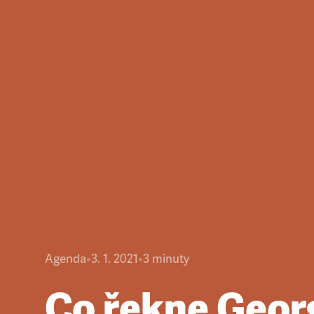
Agenda
•
3. 1. 2021
•
3
minuty
Co řekne Geor