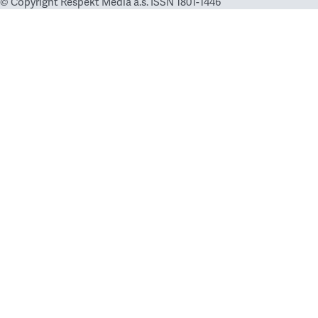
© Copyright Respekt Media a.s. ISSN 1801-1446