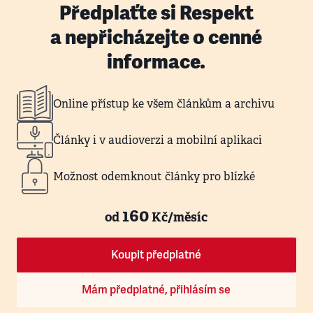
Předplaťte si Respekt
a nepřicházejte o cenné
informace.
Online přístup ke všem článkům a archivu
Články i v audioverzi a mobilní aplikaci
Možnost odemknout články pro blízké
160
od
Kč/měsíc
Koupit předplatné
Mám předplatné, přihlásím se