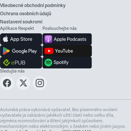
Všeobecné obchodní podmínky
Ochrana osobních údajů
Nastavení soukromí
Aplikace Respekt
Poslouchejte nás
Sledujte nás
Autorská práva vykonává vydavatel. Bez písemného svolení
vydavatele je zakázáno jakékoli užití částí nebo celku díla,
zejména rozmnožování a šíření jakýmkoli způsobem,
mechanickým nebo elektronickým, v českém nebo jiném jazyce.