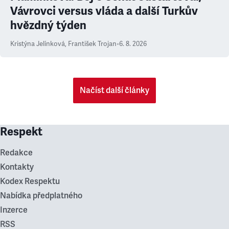
Vávrovci versus vláda a další Turkův
hvězdný týden
Kristýna Jelínková
,
František Trojan
•
6. 8. 2026
Načíst další články
Respekt
Redakce
Kontakty
Kodex Respektu
Nabídka předplatného
Inzerce
RSS