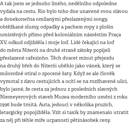
A tak jsem se jednoho líného, nedělního odpoledne
vydala na cestu. Rio bylo toho dne unavené svou slávou
a donekonečna omílanými přeslazenými songy,
obtěžkané slumy, odpadky a pachem ropy z plošin
umístěných přímo před koloniálním náměstím Praça
XV, odkud odjížděla i moje loď. Lidé čekající na loď
do města Niterói na druhé straně zátoky popíjeli
.
přeslazené cafezinho
Těch dvacet minut přejezdu
na druhý břeh do Niterói uběhlo jako vánek, který se
milosrdně otíral o zpocené šaty. Když se ale člověk
vymotal z davu cestujících a ocitl se na rozžhavené ulici,
bylo jasné, že cesta za jednou z posledních slavných
Niemeyerových staveb Muzea moderního umění z roku
1996 bude trnitá. Auta, jedoucí v několika pruzích,
letargicky popojížděla. Vzít si taxík by znamenalo utratit
za něj při téhle míře ucpanosti pětinásobek ceny.