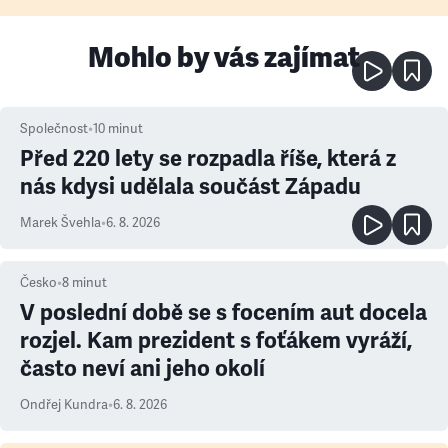
Mohlo by vás zajímat
Společnost
•
10
minut
Před 220 lety se rozpadla říše, která z
nás kdysi udělala součást Západu
Marek Švehla
•
6. 8. 2026
Česko
•
8
minut
V poslední době se s focením aut docela
rozjel. Kam prezident s foťákem vyráží,
často neví ani jeho okolí
Ondřej Kundra
•
6. 8. 2026