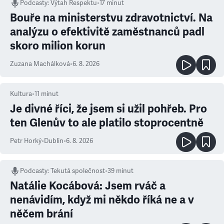
Podcasty
:
Výtah Respektu
•
17 minut
Bouře na ministerstvu zdravotnictví. Na
analýzu o efektivitě zaměstnanců padl
skoro milion korun
Zuzana Machálková
•
6. 8. 2026
Kultura
•
11
minut
Je divné říci, že jsem si užil pohřeb. Pro
ten Glenův to ale platilo stoprocentně
Petr Horký
•
Dublin
•
6. 8. 2026
Podcasty
:
Tekutá společnost
•
39 minut
Natálie Kocábová: Jsem rváč a
nenávidím, když mi někdo říká ne a v
něčem brání