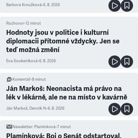
Barbora Kroužková
•
6. 8. 2026
Rozhovor
•
12
minut
Hodnoty jsou v politice i kulturní
diplomacii přítomné vždycky. Jen se
teď možná změní
Eva Soukeníková
•
6. 8. 2026
Komentář
•
8
minut
Ján Markoš: Neonacista má právo na
lék v lékárně, ale ne na místo v kavárně
Ján Markoš
,
Denník N
•
6. 8. 2026
Newsletter
:
Plamínková
•
7
minut
Plamínková: Boj o Senát odstartoval,