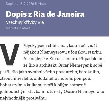
Dopis z…
•
16. 2. 2020
•
5
minut
Dopis z Ria de Janeira
Všechny křivky Ria
Markéta Pilátová
V
ždycky jsem chtěla na vlastní oči vidět
nějakou Niemeyerovu ufonskou stavbu.
Ale nejlépe v Riu de Janeiru. Připadalo mi,
že Rio a architekt Oscar Niemeyer k sobě
patří. Rio jako symbol všeho prastarého, barokního,
ztrouchnivělého, ohlodaného mořem, pompou,
bohatstvím a kulkami tvoří k bílým, výrazně
jednoduchým stavbám futuristy Oscara Niemeyera tu
nejvhodnější protiváhu.