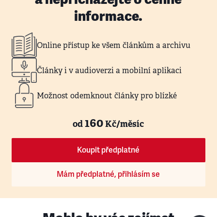
informace.
Online přístup ke všem článkům a archivu
Články i v audioverzi a mobilní aplikaci
Možnost odemknout články pro blízké
160
od
Kč/měsíc
Koupit předplatné
Mám předplatné, přihlásím se