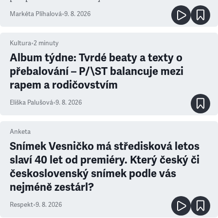
Markéta Plíhalová
•
9. 8. 2026
Kultura
•
2
minuty
Album týdne: Tvrdé beaty a texty o
přebalování – P/\ST balancuje mezi
rapem a rodičovstvím
Eliška Palušová
•
9. 8. 2026
Anketa
Snímek Vesničko má středisková letos
slaví 40 let od premiéry. Který český či
československý snímek podle vás
nejméně zestárl?
Respekt
•
9. 8. 2026