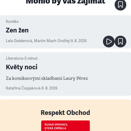
Mohlo by vás zajímat
Komiks
Zen žen
Lela Geislerová
,
Martin Mach Ondřej
•
9. 8. 2026
Literatura
•
5
minut
Květy noci
Za komiksovými skladbami Laury Pérez
Kateřina Čopjaková
•
9. 8. 2026
Respekt Obchod