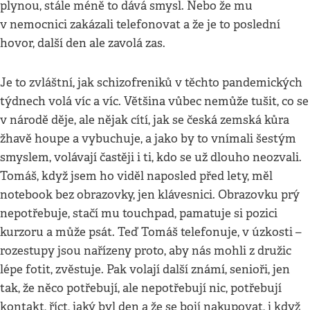
plynou, stále méně to dává smysl. Nebo že mu
v nemocnici zakázali telefonovat a že je to poslední
hovor, další den ale zavolá zas.
Je to zvláštní, jak schizofreniků v těchto pandemických
týdnech volá víc a víc. Většina vůbec nemůže tušit, co se
v národě děje, ale nějak cítí, jak se česká zemská kůra
žhavě houpe a vybuchuje, a jako by to vnímali šestým
smyslem, volávají častěji i ti, kdo se už dlouho neozvali.
Tomáš, když jsem ho viděl naposled před lety, měl
notebook bez obrazovky, jen klávesnici. Obrazovku prý
nepotřebuje, stačí mu touchpad, pamatuje si pozici
kurzoru a může psát. Teď Tomáš telefonuje, v úzkosti –
rozestupy jsou nařízeny proto, aby nás mohli z družic
lépe fotit, zvěstuje. Pak volají další známí, senioři, jen
tak, že něco potřebují, ale nepotřebují nic, potřebují
kontakt, říct, jaký byl den a že se bojí nakupovat, i když