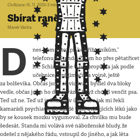
Civilizace
•
15. 11. 2020
•
3
minuty
Sbírat raněné
Marek Vácha
D
nes jsem vstoupil ke křížovníkům,“
telefonuje Standa. Znám ho přes pětatřicet
let. Schizofrenie u něj propukla jak podle
učebnice, v přijímači na vojně, ještě
za bolševika. Občas jsme se vídávali, bydlel dva bloky
vedle, občas jsem ho doprovázel, když chodil venčit psa.
Teď už ne. Teď už je Standa v ústavu, a jak mi řekli
kamarádi psychiatři, po každé vlně utišujících léků jako
by se kousek mozku vygumoval. Za chvilku mu bude
šedesát. Standa mi volává své náboženské bludy, že
odešel z nějakého řádu, vstoupil do jiného, a jak léta