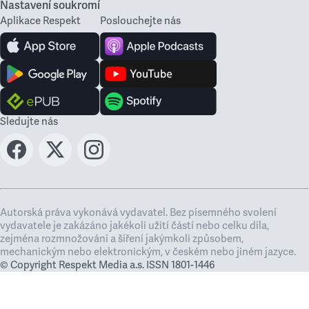
Nastavení soukromí
Aplikace Respekt
Poslouchejte nás
Sledujte nás
Autorská práva vykonává vydavatel. Bez písemného svolení
vydavatele je zakázáno jakékoli užití částí nebo celku díla,
zejména rozmnožování a šíření jakýmkoli způsobem,
mechanickým nebo elektronickým, v českém nebo jiném jazyce.
© Copyright Respekt Media a.s. ISSN 1801-1446