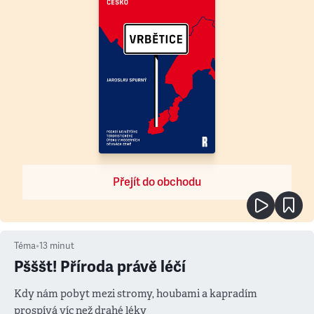
Přejít do obchodu
Téma
•
13
minut
Pšššt! Příroda právě léčí
Kdy nám pobyt mezi stromy, houbami a kapradím
prospívá víc než drahé léky