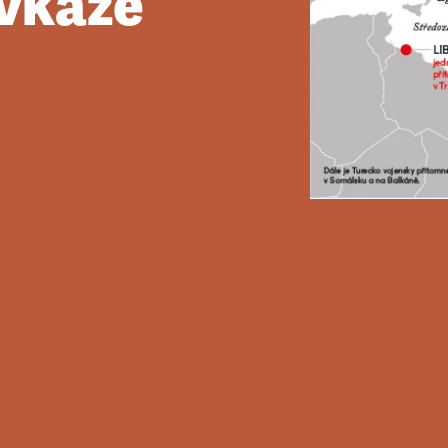
vkaze