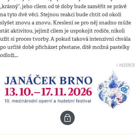
„krásný“, jeho cílem od té doby bude zaměřit se právě
na tyto dvě věci. Stejnou reakci bude chtít od okolí
slyšet znovu a znovu. Kreslení se pro něj snadno může
stát aktivitou, jejímž cílem je uspokojit rodiče, nikoli
užít si proces tvorby. A pokud taková intenzivní chvála
po určité době přicházet přestane, dítě možná pastelky
odloží,…
↓ INZERCE