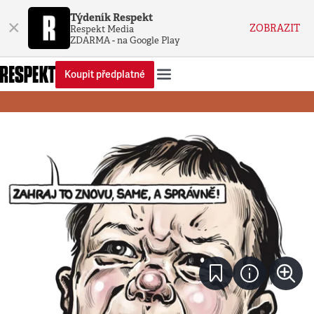
Týdeník Respekt
×
ZOBRAZIT
Respekt Media
ZDARMA - na Google Play
Koupit předplatné