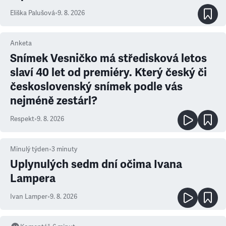
Eliška Palušová
•
9. 8. 2026
Anketa
Snímek Vesničko má středisková letos
slaví 40 let od premiéry. Který český či
československý snímek podle vás
nejméně zestárl?
Respekt
•
9. 8. 2026
Minulý týden
•
3
minuty
Uplynulých sedm dní očima Ivana
Lampera
Ivan Lamper
•
9. 8. 2026