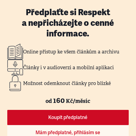
Předplaťte si Respekt
a nepřicházejte o cenné
informace.
Online přístup ke všem článkům a archivu
Články i v audioverzi a mobilní aplikaci
Možnost odemknout články pro blízké
160
od
Kč/měsíc
Koupit předplatné
Mám předplatné, přihlásím se