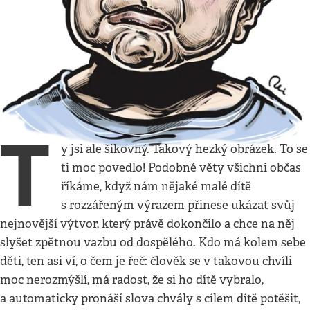
V hlavě
•
23. 8. 2020
•
4
minuty
Odvrácená strana chvály
Když dítě nakreslí obrázek, místo hodnocení jej
radši popište
Petr Horký
T
y jsi ale šikovný. Takový hezký obrázek. To se
ti moc povedlo! Podobné věty všichni občas
říkáme, když nám nějaké malé dítě
s rozzářeným výrazem přinese ukázat svůj
nejnovější výtvor, který právě dokončilo a chce na něj
slyšet zpětnou vazbu od dospělého. Kdo má kolem sebe
děti, ten asi ví, o čem je řeč: člověk se v takovou chvíli
moc nerozmýšlí, má radost, že si ho dítě vybralo,
a automaticky pronáší slova chvály s cílem dítě potěšit,