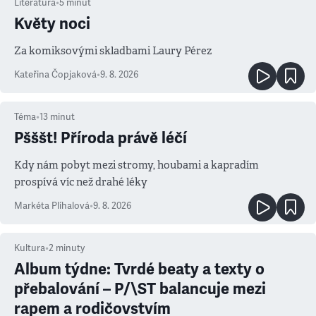
Literatura
•
5
minut
Květy noci
Za komiksovými skladbami Laury Pérez
Kateřina Čopjaková
•
9. 8. 2026
Téma
•
13
minut
Pšššt! Příroda právě léčí
Kdy nám pobyt mezi stromy, houbami a kapradím
prospívá víc než drahé léky
Markéta Plíhalová
•
9. 8. 2026
Kultura
•
2
minuty
Album týdne: Tvrdé beaty a texty o
přebalování – P/\ST balancuje mezi
rapem a rodičovstvím