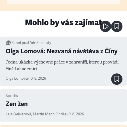
Mohlo by vás zajímat
Ranní postřeh
•
3
minuty
Olga Lomová: Nezvaná návštěva z Číny
Jedna ukázka výchovné práce v zahraničí, kterou provádí
čínští akademici
Olga Lomová
•
10. 8. 2026
Komiks
Zen žen
Lela Geislerová
,
Martin Mach Ondřej
•
9. 8. 2026