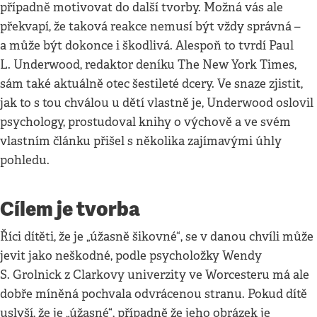
případně motivovat do další tvorby. Možná vás ale
překvapí, že taková reakce nemusí být vždy správná –
a může být dokonce i škodlivá. Alespoň to tvrdí Paul
L. Underwood, redaktor deníku The New York Times,
sám také aktuálně otec šestileté dcery. Ve snaze zjistit,
jak to s tou chválou u dětí vlastně je, Underwood oslovil
psychology, prostudoval knihy o výchově a ve svém
vlastním článku přišel s několika zajímavými úhly
pohledu.
Cílem je tvorba
Říci dítěti, že je „úžasně šikovné“, se v danou chvíli může
jevit jako neškodné, podle psycholožky Wendy
S. Grolnick z Clarkovy univerzity ve Worcesteru má ale
dobře míněná pochvala odvrácenou stranu. Pokud dítě
uslyší, že je „úžasné“, případně že jeho obrázek je