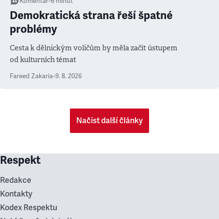
Komentář
•
6
minut
Demokratická strana řeší špatné
problémy
Cesta k dělnickým voličům by měla začít ústupem
od kulturních témat
Fareed Zakaria
•
9. 8. 2026
Načíst další články
Respekt
Redakce
Kontakty
Kodex Respektu