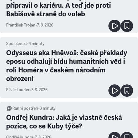
připravil o kariéru. A teď jde proti
Babišově straně do voleb
František Trojan
•
7. 8. 2026
Společnost
•
4
minuty
Odysseus aka Hněwoš: české překlady
eposu odhalují bídu humanitních věd i
roli Homéra v českém národním
obrození
Silvie Lauder
•
7. 8. 2026
Ranní postřeh
•
3
minuty
Ondřej Kundra: Jaká je vlastně česká
pozice, co se Kuby týče?
Ondřej Kundra
•
7. 8. 2026