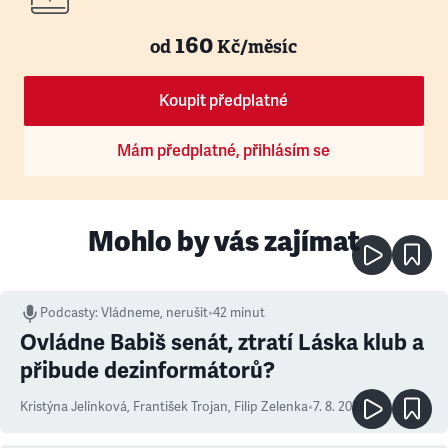
160
od
Kč/měsíc
Koupit předplatné
Mám předplatné, přihlásím se
Mohlo by vás zajímat
Podcasty
:
Vládneme, nerušit
•
42 minut
Ovládne Babiš senát, ztratí Láska klub a
přibude dezinformátorů?
Kristýna Jelínková
,
František Trojan
,
Filip Zelenka
•
7. 8. 2026