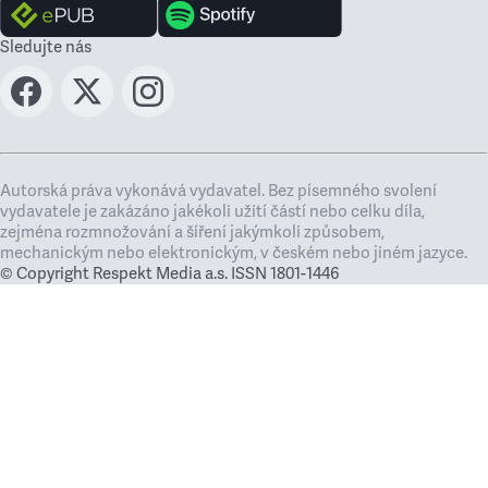
Sledujte nás
Autorská práva vykonává vydavatel. Bez písemného svolení
vydavatele je zakázáno jakékoli užití částí nebo celku díla,
zejména rozmnožování a šíření jakýmkoli způsobem,
mechanickým nebo elektronickým, v českém nebo jiném jazyce.
© Copyright Respekt Media a.s. ISSN 1801-1446