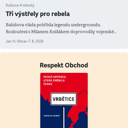
Kultura
•
4
minuty
Tři výstřely pro rebela
Babišova vláda pohřbila legendu undergroundu.
Rozloučení s Milanem Knížákem doprovodily vojenské
salvy i kritika pokrokářů
Jan H. Vitvar
•
7. 8. 2026
Respekt Obchod