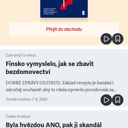
Přejít do obchodu
Zahraničí
•
5
minut
Finsko vymyslelo, jak se zbavit
bezdomovectví
DOBRÉ ZPRÁVY ODJINUD. Základ receptu je banální i
náročný současně: aby to vláda opravdu považovala za
prioritu
Tomáš Lindner
•
7. 8. 2026
Česko
•
6
minut
Byla hvězdou ANO, pak ji skandál