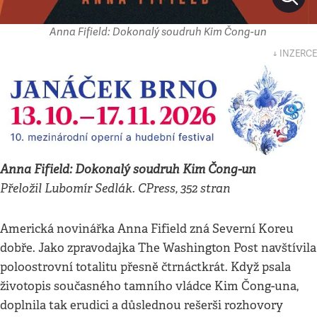
Anna Fifield: Dokonalý soudruh Kim Čong-un
↓ INZERCE
Anna Fifield: Dokonalý soudruh Kim Čong-un
Přeložil Lubomír Sedlák. CPress, 352 stran
Americká novinářka Anna Fifield zná Severní Koreu
dobře. Jako zpravodajka The Washington Post navštívila
poloostrovní totalitu přesně čtrnáctkrát. Když psala
životopis současného tamního vládce Kim Čong-una,
doplnila tak erudici a důslednou rešerši rozhovory