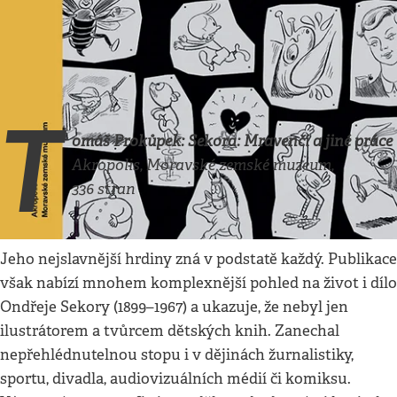
Kultura
•
23. 8. 2020
•
4
minuty
Knižní tipy
Respekt
T
omáš Prokůpek: Sekora: Mravenčí a jiné práce
Akropolis, Moravské zemské muzeum,
336 stran
Jeho nejslavnější hrdiny zná v podstatě každý. Publikace
však nabízí mnohem komplexnější pohled na život i dílo
Ondřeje Sekory (1899–1967) a ukazuje, že nebyl jen
ilustrátorem a tvůrcem dětských knih. Zanechal
nepřehlédnutelnou stopu i v dějinách žurnalistiky,
sportu, divadla, audiovizuálních médií či komiksu.