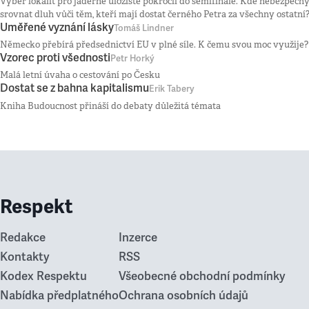
Výběr lokalit pro jaderné úložiště pokročil do semifinále. Kde nebezpečný
srovnat dluh vůči těm, kteří mají dostat černého Petra za všechny ostatní
Uměřené vyznání lásky
Tomáš Lindner
Německo přebírá předsednictví EU v plné síle. K čemu svou moc využije?
Vzorec proti všednosti
Petr Horký
Malá letní úvaha o cestování po Česku
Dostat se z bahna kapitalismu
Erik Tabery
Kniha Budoucnost přináší do debaty důležitá témata
Respekt
Redakce
Inzerce
Kontakty
RSS
Kodex Respektu
Všeobecné obchodní podmínky
Nabídka předplatného
Ochrana osobních údajů