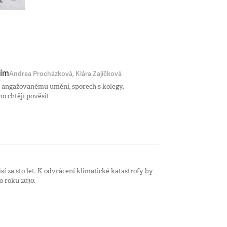
sím
Andrea Procházková, Klára Zajíčková
angažovanému umění, sporech s kolegy,
ho chtějí pověsit
í za sto let. K odvrácení klimatické katastrofy by
 roku 2030.