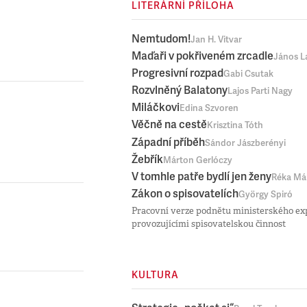
LITERÁRNÍ PŘÍLOHA
Nemtudom!
Jan H. Vitvar
Maďaři v pokřiveném zrcadle
János L
Progresivní rozpad
Gabi Csutak
Rozvlněný Balatony
Lajos Parti Nagy
Miláčkovi
Edina Szvoren
Věčně na cestě
Krisztina Tóth
Západní příběh
Sándor Jászberényi
Žebřík
Márton Gerlóczy
V tomhle patře bydlí jen ženy
Réka Má
Zákon o spisovatelích
György Spiró
Pracovní verze podnětu ministerského ex
provozujícími spisovatelskou činnost
KULTURA