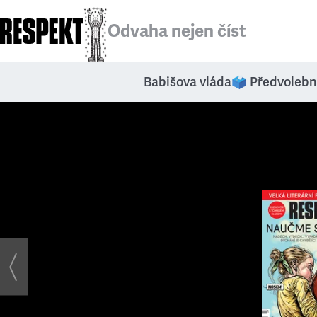
Odvaha nejen číst
Babišova vláda
🗳️ Předvolebn