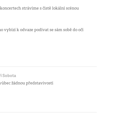
 koncertech strávíme s čistě lokální scénou
 vybízí k odvaze podívat se sám sobě do očí
ří Sobota
a vůbec žádnou představivostí