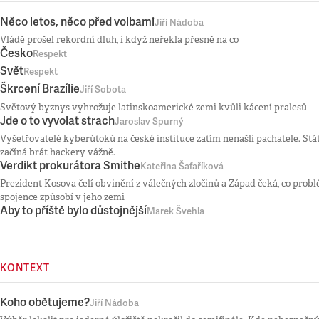
Něco letos, něco před volbami
Jiří Nádoba
Vládě prošel rekordní dluh, i když neřekla přesně na co
Česko
Respekt
Svět
Respekt
Škrcení Brazílie
Jiří Sobota
Světový byznys vyhrožuje latinskoamerické zemi kvůli kácení pralesů
Jde o to vyvolat strach
Jaroslav Spurný
Vyšetřovatelé kyberútoků na české instituce zatím nenašli pachatele. Stát
začíná brát hackery vážně.
Verdikt prokurátora Smithe
Kateřina Šafaříková
Prezident Kosova čelí obvinění z válečných zločinů a Západ čeká, co pro
spojence způsobí v jeho zemi
Aby to příště bylo důstojnější
Marek Švehla
KONTEXT
Koho obětujeme?
Jiří Nádoba