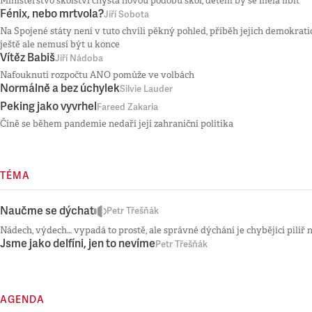
Ministerstvo školství chystá novou podobu škol, dětem by se měla líbit
Fénix, nebo mrtvola?
Jiří Sobota
Na Spojené státy není v tuto chvíli pěkný pohled, příběh jejich demokra
ještě ale nemusí být u konce
Vítěz Babiš
Jiří Nádoba
Nafouknutí rozpočtu ANO pomůže ve volbách
Normálně a bez úchylek
Silvie Lauder
Peking jako vyvrhel
Fareed Zakaria
Číně se během pandemie nedaří její zahraniční politika
TÉMA
Naučme se dýchat
Petr Třešňák
Nádech, výdech… vypadá to prostě, ale správné dýchání je chybějící pilíř 
Jsme jako delfíni, jen to nevíme
Petr Třešňák
AGENDA