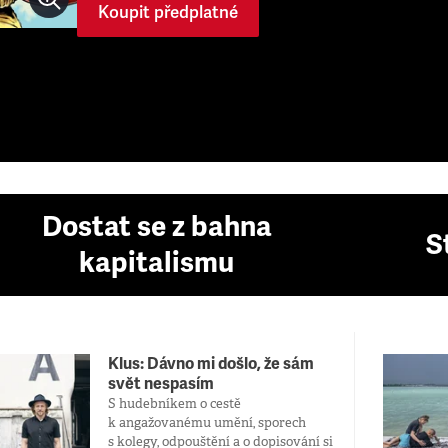
Koupit předplatné
Dostat se z bahna
S
kapitalismu
Klus: Dávno mi došlo, že sám
svět nespasím
S hudebníkem o cestě
k angažovanému umění, sporech
s kolegy, odpouštění a o dopisování si