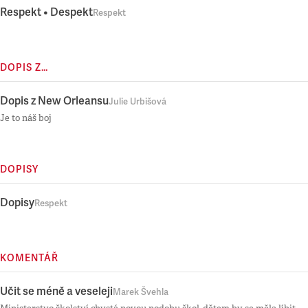
Respekt • Despekt
Respekt
DOPIS Z…
Dopis z New Orleansu
Julie Urbišová
Je to náš boj
DOPISY
Dopisy
Respekt
KOMENTÁŘ
Učit se méně a veseleji
Marek Švehla