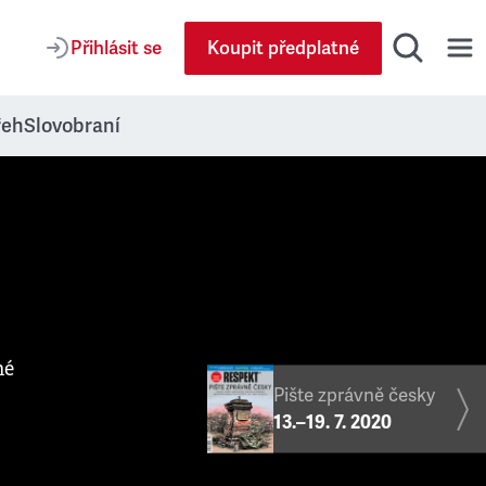
Přihlásit se
Koupit předplatné
řeh
Slovobraní
né
Pište zprávně česky
13.–19. 7. 2020