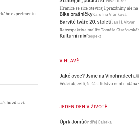
Strategie „počkat si“
Pavel Turek
Hranice se sice otevírají, prázdniny ale na
Bike brašničky
tického experimentu
Karolína Vránková
Barvité tváře 20. století
Jan H. Vitvar
Retrospektiva malíře Tomáše Císařovského
Kulturní mix
Respekt
V HLAVĚ
Jaké ovce? Jsme na Vinohradech.
Ji
Vědci objevili, že část lidstva není nadán
našeho zdraví.
JEDEN DEN V ŽIVOTĚ
Úprk domů
Ondřej Caletka