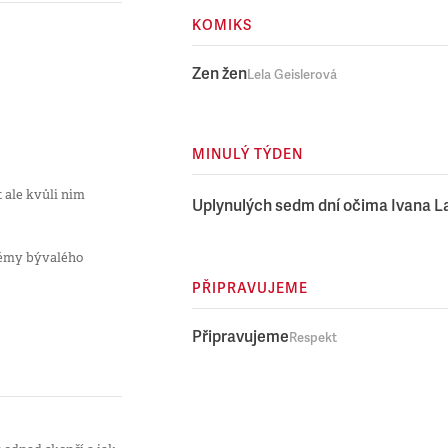
KOMIKS
Zen žen
Lela Geislerová
MINULÝ TÝDEN
 ale kvůli nim
Uplynulých sedm dní očima Ivana 
blémy bývalého
PŘIPRAVUJEME
Připravujeme
Respekt