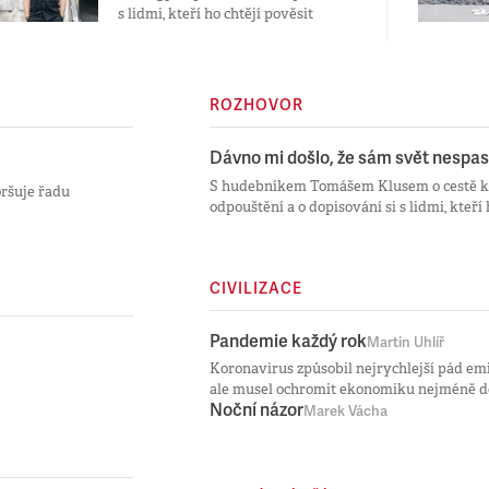
s lidmi, kteří ho chtějí pověsit
ROZHOVOR
Dávno mi došlo, že sám svět nespa
S hudebníkem Tomášem Klusem o cestě k 
oršuje řadu
odpouštění a o dopisování si s lidmi, kteří 
CIVILIZACE
Pandemie každý rok
Martin Uhlíř
Koronavirus způsobil nejrychlejší pád emis
ale musel ochromit ekonomiku nejméně do
Noční názor
Marek Vácha