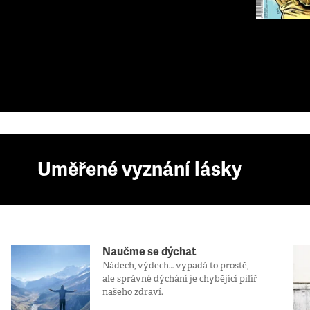
Uměřené vyznání lásky
Naučme se dýchat
Nádech, výdech… vypadá to prostě,
ale správné dýchání je chybějící pilíř
našeho zdraví.