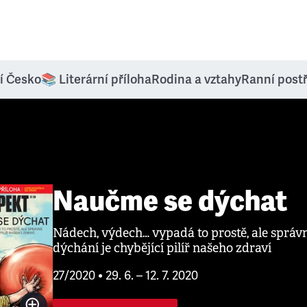
í Česko
📚 Literární příloha
Rodina a vztahy
Ranní post
Naučme se dýchat
Nádech, výdech… vypadá to prostě, ale správ
dýchání je chybějící pilíř našeho zdraví
27/2020 • 29. 6. – 12. 7. 2020