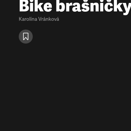
Bike brašničk
Karolína Vránková