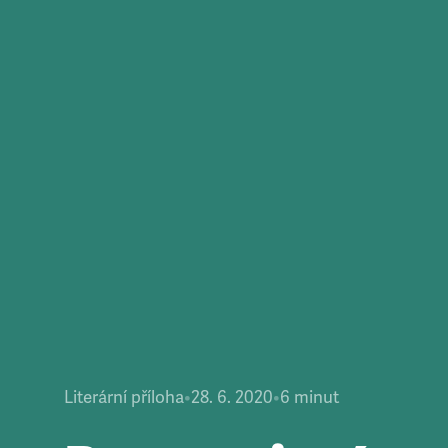
Literární příloha
•
28. 6. 2020
•
6
minut