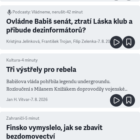
Podcasty
:
Vládneme, nerušit
•
42 minut
Ovládne Babiš senát, ztratí Láska klub a
přibude dezinformátorů?
Kristýna Jelínková
,
František Trojan
,
Filip Zelenka
•
7. 8. 2026
Kultura
•
4
minuty
Tři výstřely pro rebela
Babišova vláda pohřbila legendu undergroundu.
Rozloučení s Milanem Knížákem doprovodily vojenské
salvy i kritika pokrokářů
Jan H. Vitvar
•
7. 8. 2026
Zahraničí
•
5
minut
Finsko vymyslelo, jak se zbavit
bezdomovectví