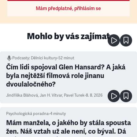
Mám předplatné, přihlásím se
Mohlo by vás zajímat
Podcasty
:
Dělníci kultury
•
52 minut
Čím lidi spojoval Glen Hansard? A jaká
byla nejtěžší filmová role jinanu
dvoulaločného?
Jindřiška Bláhová
,
Jan H. Vitvar
,
Pavel Turek
•
8. 8. 2026
Psychologická poradna
•
4
minuty
Mám manžela, o jakého by stála spousta
žen. Náš vztah už ale není, co býval. Dá