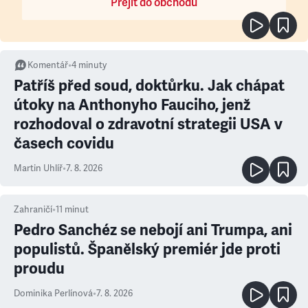
Přejít do obchodu
Komentář
•
4
minuty
Patříš před soud, doktůrku. Jak chápat
útoky na Anthonyho Fauciho, jenž
rozhodoval o zdravotní strategii USA v
časech covidu
Martin Uhlíř
•
7. 8. 2026
Zahraničí
•
11
minut
Pedro Sanchéz se nebojí ani Trumpa, ani
populistů. Španělský premiér jde proti
proudu
Dominika Perlínová
•
7. 8. 2026