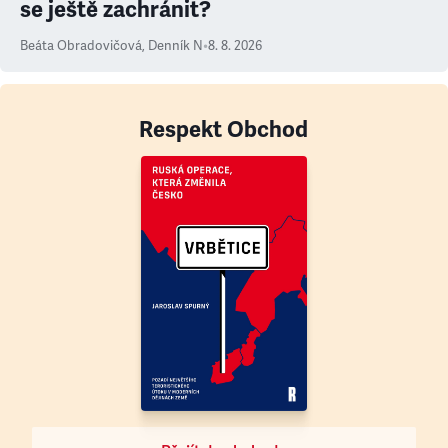
se ještě zachránit?
Beáta Obradovičová
,
Denník N
•
8. 8. 2026
Respekt Obchod