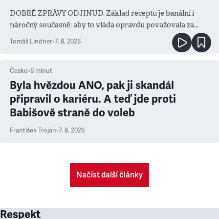
DOBRÉ ZPRÁVY ODJINUD. Základ receptu je banální i
náročný současně: aby to vláda opravdu považovala za
prioritu
Tomáš Lindner
•
7. 8. 2026
Česko
•
6
minut
Byla hvězdou ANO, pak ji skandál
připravil o kariéru. A teď jde proti
Babišově straně do voleb
František Trojan
•
7. 8. 2026
Načíst další články
Respekt