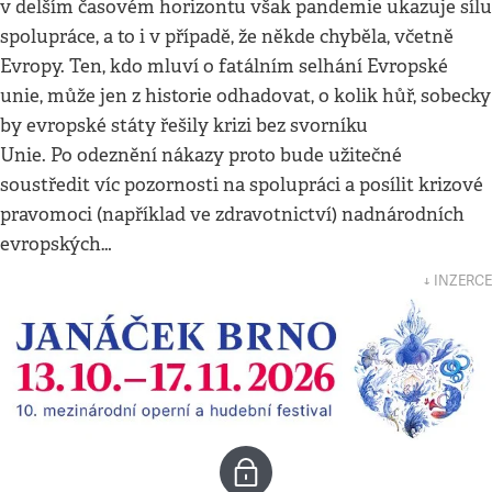
v delším časovém horizontu však pandemie ukazuje sílu
spolupráce, a to i v případě, že někde chyběla, včetně
Evropy. Ten, kdo mluví o fatálním selhání Evropské
unie, může jen z historie odhadovat, o kolik hůř, sobecky
by evropské státy řešily krizi bez svorníku
Unie. Po odeznění nákazy proto bude užitečné
soustředit víc pozornosti na spolupráci a posílit krizové
pravomoci (například ve zdravotnictví) nadnárodních
evropských…
↓ INZERCE