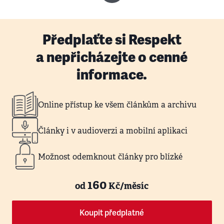
Předplaťte si Respekt
a nepřicházejte o cenné
informace.
Online přístup ke všem článkům a archivu
Články i v audioverzi a mobilní aplikaci
Možnost odemknout články pro blízké
160
od
Kč/měsíc
Koupit předplatné