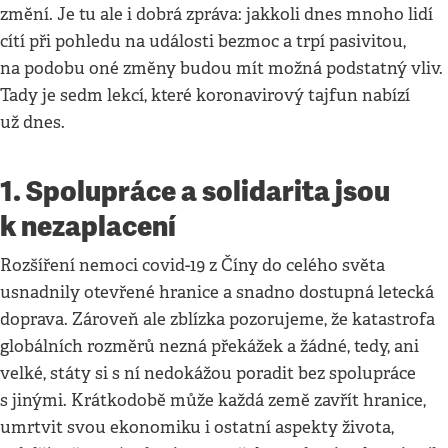
změní. Je tu ale i dobrá zpráva: jakkoli dnes mnoho lidí
cítí při pohledu na události bezmoc a trpí pasivitou,
na podobu oné změny budou mít možná podstatný vliv.
Tady je sedm lekcí, které koronavirový tajfun nabízí
už dnes.
1. Spolupráce a solidarita jsou
k nezaplacení
Rozšíření nemoci covid-19 z Číny do celého světa
usnadnily otevřené hranice a snadno dostupná letecká
doprava. Zároveň ale zblízka pozorujeme, že katastrofa
globálních rozměrů nezná překážek a žádné, tedy, ani
velké, státy si s ní nedokážou poradit bez spolupráce
s jinými. Krátkodobě může každá země zavřít hranice,
umrtvit svou ekonomiku i ostatní aspekty života,