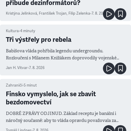
přibude dezinformátorů?
Kristýna Jelínková
,
František Trojan
,
Filip Zelenka
•
7. 8. 2026
Kultura
•
4
minuty
Tři výstřely pro rebela
Babišova vláda pohřbila legendu undergroundu.
Rozloučení s Milanem Knížákem doprovodily vojenské
salvy i kritika pokrokářů
Jan H. Vitvar
•
7. 8. 2026
Zahraničí
•
5
minut
Finsko vymyslelo, jak se zbavit
bezdomovectví
DOBRÉ ZPRÁVY ODJINUD. Základ receptu je banální i
náročný současně: aby to vláda opravdu považovala za
prioritu
Tomáš Lindner
•
7. 8. 2026