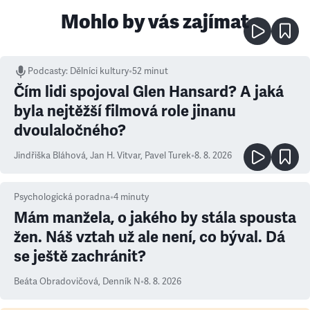
Mohlo by vás zajímat
Podcasty
:
Dělníci kultury
•
52 minut
Čím lidi spojoval Glen Hansard? A jaká
byla nejtěžší filmová role jinanu
dvoulaločného?
Jindřiška Bláhová
,
Jan H. Vitvar
,
Pavel Turek
•
8. 8. 2026
Psychologická poradna
•
4
minuty
Mám manžela, o jakého by stála spousta
žen. Náš vztah už ale není, co býval. Dá
se ještě zachránit?
Beáta Obradovičová
,
Denník N
•
8. 8. 2026