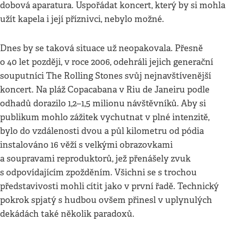
dobová aparatura. Uspořádat koncert, který by si mohla
užít kapela i její příznivci, nebylo možné.
Dnes by se taková situace už neopakovala. Přesně
o 40 let později, v roce 2006, odehráli jejich generační
souputníci The Rolling Stones svůj nejnavštívenější
koncert. Na pláž Copacabana v Riu de Janeiru podle
odhadů dorazilo 1,2–1,5 milionu návštěvníků. Aby si
publikum mohlo zážitek vychutnat v plné intenzitě,
bylo do vzdálenosti dvou a půl kilometru od pódia
instalováno 16 věží s velkými obrazovkami
a soupravami reproduktorů, jež přenášely zvuk
s odpovídajícím zpožděním. Všichni se s trochou
představivosti mohli cítit jako v první řadě. Technický
pokrok spjatý s hudbou ovšem přinesl v uplynulých
dekádách také několik paradoxů.