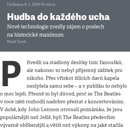
Civilizace
•
9. 2. 2019
•
10
minut
Hudba do každého ucha
Nové technologie zvedly zájem o poslech
na historické maximum
Pavel Turek
P
řivedli na stadiony desítky tisíc fanoušků,
ale nakonec to nebyl příjemný zážitek pro
nikoho. Přes vřískot šílících davů kapela
neslyšela samu sebe – a v publiku to nebylo
o moc lepší. Přesně to byl důvod, proč se The Beatles
v roce 1966 rozhodli nadobro přestat s koncertováním.
V době, kdy John Lennon utrousil poznámku, že jsou
populárnější než Ježíš, byli The Beatles především
výrazně oblíbenější a větší než výkony, na jaké stačila