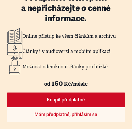
a nepřicházejte o cenné
informace.
Online přístup ke všem článkům a archivu
Články i v audioverzi a mobilní aplikaci
Možnost odemknout články pro blízké
160
od
Kč/měsíc
Koupit předplatné
Mám předplatné, přihlásím se