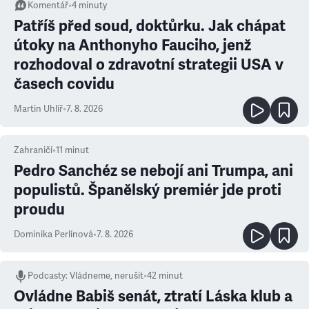
Komentář
•
4
minuty
Patříš před soud, doktůrku. Jak chápat
útoky na Anthonyho Fauciho, jenž
rozhodoval o zdravotní strategii USA v
časech covidu
Martin Uhlíř
•
7. 8. 2026
Zahraničí
•
11
minut
Pedro Sanchéz se nebojí ani Trumpa, ani
populistů. Španělský premiér jde proti
proudu
Dominika Perlínová
•
7. 8. 2026
Podcasty
:
Vládneme, nerušit
•
42 minut
Ovládne Babiš senát, ztratí Láska klub a