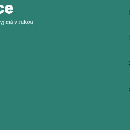
ce
yj má v rukou