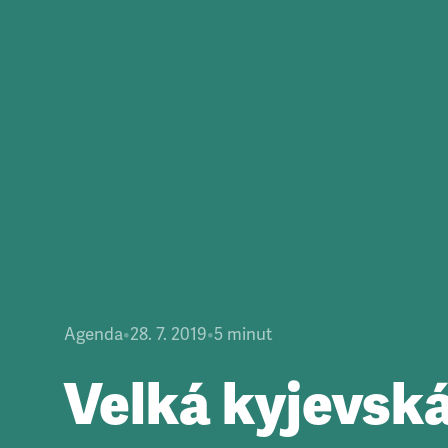
Agenda
•
28. 7. 2019
•
5
minut
Velká kyjevsk