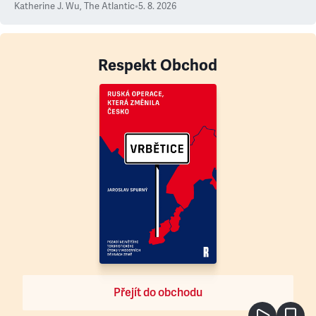
Katherine J. Wu
,
The Atlantic
•
5. 8. 2026
Respekt Obchod
Přejít do obchodu