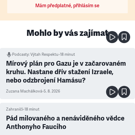
Mám předplatné, přihlásím se
Mohlo by vás zajímat
Podcasty
:
Výtah Respektu
•
18 minut
Mírový plán pro Gazu je v začarovaném
kruhu. Nastane dřív stažení Izraele,
nebo odzbrojení Hamásu?
Zuzana Machálková
•
5. 8. 2026
Zahraničí
•
18
minut
Pád milovaného a nenáviděného vědce
Anthonyho Fauciho