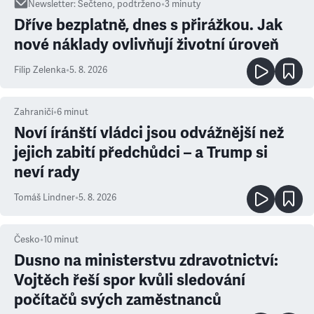
Newsletter
:
Sečteno, podtrženo
•
3
minuty
Dříve bezplatně, dnes s přirážkou. Jak
nové náklady ovlivňují životní úroveň
Filip Zelenka
•
5. 8. 2026
Zahraničí
•
6
minut
Noví íránští vládci jsou odvážnější než
jejich zabití předchůdci – a Trump si
neví rady
Tomáš Lindner
•
5. 8. 2026
Česko
•
10
minut
Dusno na ministerstvu zdravotnictví:
Vojtěch řeší spor kvůli sledování
počítačů svých zaměstnanců