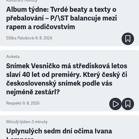
Kultura
•
2
minuty
Album týdne: Tvrdé beaty a texty o
přebalování – P/\ST balancuje mezi
rapem a rodičovstvím
Eliška Palušová
•
9. 8. 2026
Anketa
Snímek Vesničko má středisková letos
slaví 40 let od premiéry. Který český či
československý snímek podle vás
nejméně zestárl?
Respekt
•
9. 8. 2026
Minulý týden
•
3
minuty
Uplynulých sedm dní očima Ivana