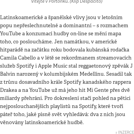
Vítejte v Portoriku. (Klip Despacito)
Latinskoamerické a španělské vlivy jsou v letošním
popu nepřeslechnutelné a dominantní – s rozmachem
YouTube a konzumací hudby on-line se mění mapa
toho, co posloucháme. Jen namátkou, v americké
hitparádě na začátku roku bodovala kubánská rodačka
Camila Cabello a v létě se rekordmanem streamovacích
služeb Spotify i Apple Music stal reggaetonový zpěvák J
Balvin narozený v kolumbijském Medellínu. Sesadil tak
z trůnu dosavadního krále Spotify kanadského rappera
Drakea a na YouTube už má jeho hit Mi Gente přes dvě
miliardy přehrání. Pro dokreslení stačí pohled na pětici
nejposlouchanějších playlistů na Spotify, které tvoří
páteř toho, jaké písně svět vyhledává: dva z nich jsou
věnovány latinskoamerické hudbě.
↓ INZERCE