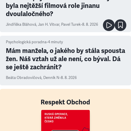
byla nejtěžší filmová role jinanu
dvoulaločného?
Jindřiška Bláhová
,
Jan H. Vitvar
,
Pavel Turek
•
8. 8. 2026
Psychologická poradna
•
4
minuty
Mám manžela, o jakého by stála spousta
žen. Náš vztah už ale není, co býval. Dá
se ještě zachránit?
Beáta Obradovičová
,
Denník N
•
8. 8. 2026
Respekt Obchod