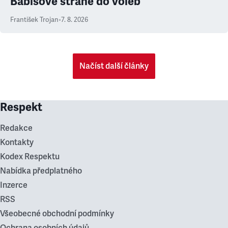
Babišově straně do voleb
František Trojan
•
7. 8. 2026
Načíst další články
Respekt
Redakce
Kontakty
Kodex Respektu
Nabídka předplatného
Inzerce
RSS
Všeobecné obchodní podmínky