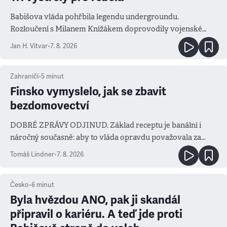
Babišova vláda pohřbila legendu undergroundu.
Rozloučení s Milanem Knížákem doprovodily vojenské
salvy i kritika pokrokářů
Jan H. Vitvar
•
7. 8. 2026
Zahraničí
•
5
minut
Finsko vymyslelo, jak se zbavit
bezdomovectví
DOBRÉ ZPRÁVY ODJINUD. Základ receptu je banální i
náročný současně: aby to vláda opravdu považovala za
prioritu
Tomáš Lindner
•
7. 8. 2026
Česko
•
6
minut
Byla hvězdou ANO, pak ji skandál
připravil o kariéru. A teď jde proti