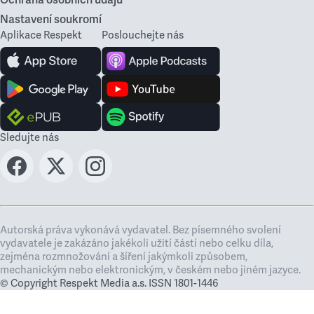
Ochrana osobních údajů
Nastavení soukromí
Aplikace Respekt
Poslouchejte nás
Sledujte nás
Autorská práva vykonává vydavatel. Bez písemného svolení
vydavatele je zakázáno jakékoli užití částí nebo celku díla,
zejména rozmnožování a šíření jakýmkoli způsobem,
mechanickým nebo elektronickým, v českém nebo jiném jazyce.
© Copyright Respekt Media a.s. ISSN 1801-1446