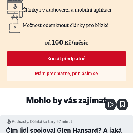
Články i v audioverzi a mobilní aplikaci
Možnost odemknout články pro blízké
160
od
Kč/měsíc
Koupit předplatné
Mám předplatné, přihlásím se
Mohlo by vás zajímat
Podcasty
:
Dělníci kultury
•
52 minut
Čím lidi spojoval Glen Hansard? A jaká