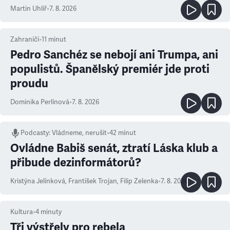
Martin Uhlíř
•
7. 8. 2026
Zahraničí
•
11
minut
Pedro Sanchéz se nebojí ani Trumpa, ani
populistů. Španělský premiér jde proti
proudu
Dominika Perlínová
•
7. 8. 2026
Podcasty
:
Vládneme, nerušit
•
42 minut
Ovládne Babiš senát, ztratí Láska klub a
přibude dezinformátorů?
Kristýna Jelínková
,
František Trojan
,
Filip Zelenka
•
7. 8. 2026
Kultura
•
4
minuty
Tři výstřely pro rebela