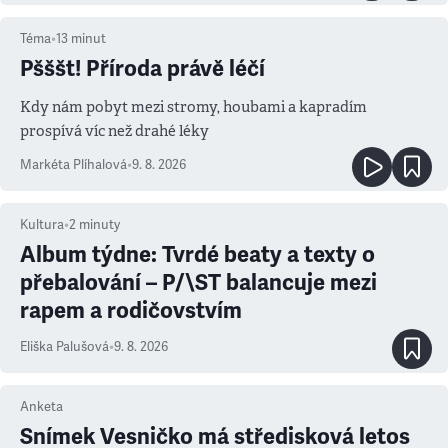
Téma
•
13
minut
Pšššt! Příroda právě léčí
Kdy nám pobyt mezi stromy, houbami a kapradím
prospívá víc než drahé léky
Markéta Plíhalová
•
9. 8. 2026
Kultura
•
2
minuty
Album týdne: Tvrdé beaty a texty o
přebalování – P/\ST balancuje mezi
rapem a rodičovstvím
Eliška Palušová
•
9. 8. 2026
Anketa
Snímek Vesničko má středisková letos