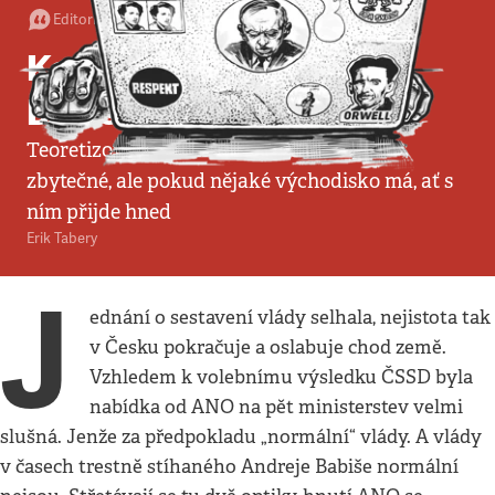
Editorial
:
Redakce
•
7. 4. 2018
•
3
minuty
Konec hrátek Andreje
Babiše
Teoretizování o dalších krocích ANO je
zbytečné, ale pokud nějaké východisko má, ať s
ním přijde hned
Erik Tabery
J
ednání o sestavení vlády selhala, nejistota tak
v Česku pokračuje a oslabuje chod země.
Vzhledem k volebnímu výsledku ČSSD byla
nabídka od ANO na pět ministerstev velmi
slušná. Jenže za předpokladu „normální“ vlády. A vlády
v časech trestně stíhaného Andreje Babiše normální