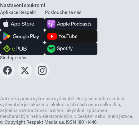
Nastavení soukromí
Aplikace Respekt
Poslouchejte nás
Sledujte nás
Autorská práva vykonává vydavatel. Bez písemného svolení
vydavatele je zakázáno jakékoli užití částí nebo celku díla,
zejména rozmnožování a šíření jakýmkoli způsobem,
mechanickým nebo elektronickým, v českém nebo jiném jazyce.
© Copyright Respekt Media a.s. ISSN 1801-1446