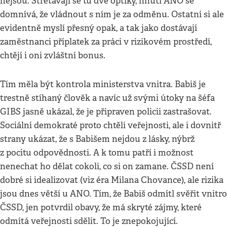
nejsou. Střetávají se tu dvě optiky, hnutí ANO se
domnívá, že vládnout s ním je za odměnu. Ostatní si ale
evidentně myslí přesný opak, a tak jako dostávají
zaměstnanci příplatek za práci v rizikovém prostředí,
chtějí i oni zvláštní bonus.
Tím měla být kontrola ministerstva vnitra. Babiš je
trestně stíhaný člověk a navíc už svými útoky na šéfa
GIBS jasně ukázal, že je připraven policii zastrašovat.
Sociální demokraté proto chtěli veřejnosti, ale i dovnitř
strany ukázat, že s Babišem nejdou z lásky, nýbrž
z pocitu odpovědnosti. A k tomu patří i možnost
nenechat ho dělat cokoli, co si on zamane. ČSSD není
dobré si idealizovat (viz éra Milana Chovance), ale rizika
jsou dnes větší u ANO. Tím, že Babiš odmítl svěřit vnitro
ČSSD, jen potvrdil obavy, že má skryté zájmy, které
odmítá veřejnosti sdělit. To je znepokojující.