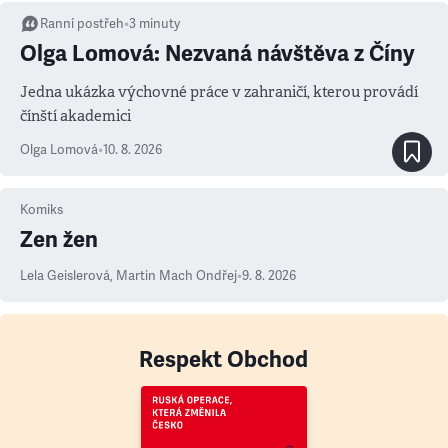
Ranní postřeh
•
3
minuty
Olga Lomová: Nezvaná návštěva z Číny
Jedna ukázka výchovné práce v zahraničí, kterou provádí
čínští akademici
Olga Lomová
•
10. 8. 2026
Komiks
Zen žen
Lela Geislerová
,
Martin Mach Ondřej
•
9. 8. 2026
Respekt Obchod