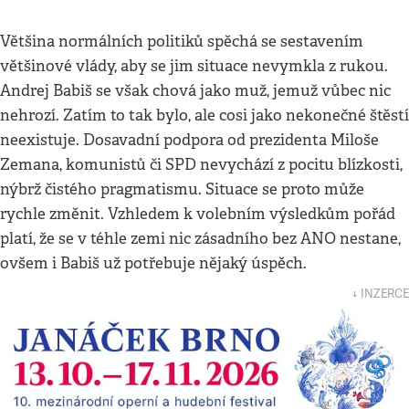
Většina normálních politiků spěchá se sestavením
většinové vlády, aby se jim situace nevymkla z rukou.
Andrej Babiš se však chová jako muž, jemuž vůbec nic
nehrozí. Zatím to tak bylo, ale cosi jako nekonečné štěstí
neexistuje. Dosavadní podpora od prezidenta Miloše
Zemana, komunistů či SPD nevychází z pocitu blízkosti,
nýbrž čistého pragmatismu. Situace se proto může
rychle změnit. Vzhledem k volebním výsledkům pořád
platí, že se v téhle zemi nic zásadního bez ANO nestane,
ovšem i Babiš už potřebuje nějaký úspěch.
↓ INZERCE