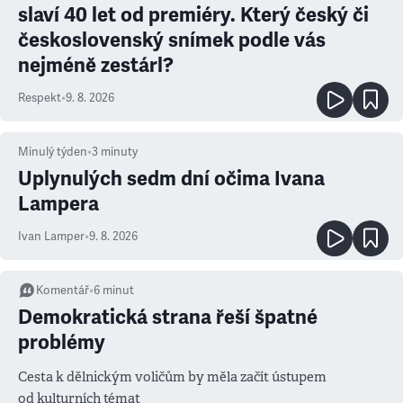
slaví 40 let od premiéry. Který český či
československý snímek podle vás
nejméně zestárl?
Respekt
•
9. 8. 2026
Minulý týden
•
3
minuty
Uplynulých sedm dní očima Ivana
Lampera
Ivan Lamper
•
9. 8. 2026
Komentář
•
6
minut
Demokratická strana řeší špatné
problémy
Cesta k dělnickým voličům by měla začít ústupem
od kulturních témat