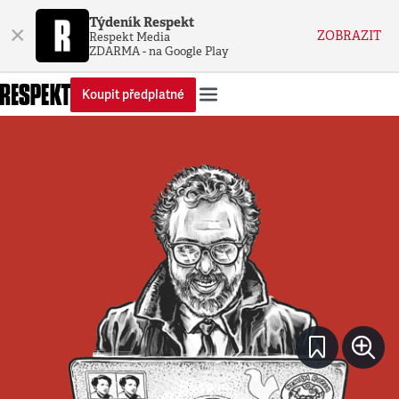
Týdeník Respekt
×
ZOBRAZIT
Respekt Media
ZDARMA - na Google Play
Koupit předplatné