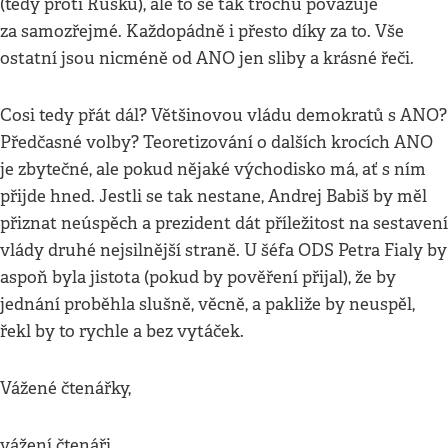
(tedy proti Rusku), ale to se tak trochu považuje
za samozřejmé. Každopádně i přesto díky za to. Vše
ostatní jsou nicméně od ANO jen sliby a krásné řeči.
Cosi tedy přát dál? Většinovou vládu demokratů s ANO?
Předčasné volby? Teoretizování o dalších krocích ANO
je zbytečné, ale pokud nějaké východisko má, ať s ním
přijde hned. Jestli se tak nestane, Andrej Babiš by měl
přiznat neúspěch a prezident dát příležitost na sestavení
vlády druhé nejsilnější straně. U šéfa ODS Petra Fialy by
aspoň byla jistota (pokud by pověření přijal), že by
jednání proběhla slušně, věcně, a pakliže by neuspěl,
řekl by to rychle a bez vytáček.
Vážené čtenářky,
vážení čtenáři,