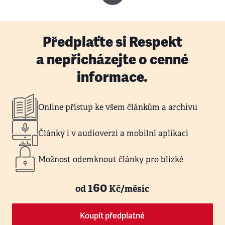
Předplaťte si Respekt
a nepřicházejte o cenné
informace.
Online přístup ke všem článkům a archivu
Články i v audioverzi a mobilní aplikaci
Možnost odemknout články pro blízké
160
od
Kč/měsíc
Koupit předplatné