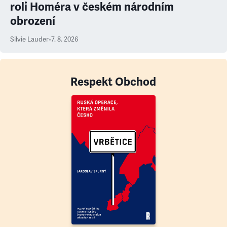
roli Homéra v českém národním
obrození
Silvie Lauder
•
7. 8. 2026
Respekt Obchod