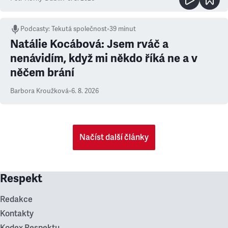
Podcasty
:
Tekutá společnost
•
39 minut
Natálie Kocábová: Jsem rváč a
nenávidím, když mi někdo říká ne a v
něčem brání
Barbora Kroužková
•
6. 8. 2026
Načíst další články
Respekt
Redakce
Kontakty