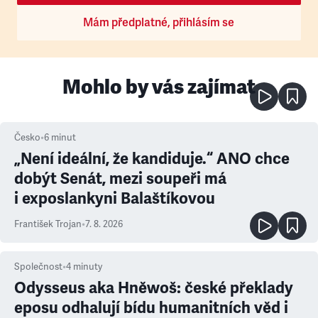
Mám předplatné, přihlásím se
Mohlo by vás zajímat
Česko
•
6
minut
„Není ideální, že kandiduje.“ ANO chce
dobýt Senát, mezi soupeři má
i exposlankyni Balaštíkovou
František Trojan
•
7. 8. 2026
Společnost
•
4
minuty
Odysseus aka Hněwoš: české překlady
eposu odhalují bídu humanitních věd i