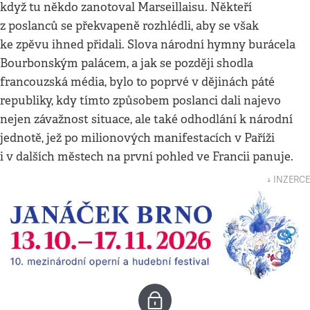
když tu někdo zanotoval Marseillaisu. Někteří
z poslanců se překvapeně rozhlédli, aby se však
ke zpěvu ihned přidali. Slova národní hymny burácela
Bourbonským palácem, a jak se později shodla
francouzská média, bylo to poprvé v dějinách páté
republiky, kdy tímto způsobem poslanci dali najevo
nejen závažnost situace, ale také odhodlání k národní
jednotě, jež po milionových manifestacích v Paříži
i v dalších městech na první pohled ve Francii panuje.
↓ INZERCE