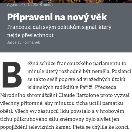
Agenda
•
18. 1. 2015
•
8
minut
Připraveni na nový věk
Francouzi dali svým politikům signál, který
nejde přeslechnout
Jaroslav Formánek
B
ěžná schůze francouzského parlamentu to
minulé úterý rozhodně být neměla. Poslanci
se takto sešli poprvé od vražedných útoků
islámských radikálů v Paříži. Předseda
Národního shromáždění Claude Bartolone proto vyzval
všechny přítomné, aby minutou ticha uctili památku
obětí. Všech 577 zástupců lidu povstalo a v hrobovém
tichu půlkruhového sálu sněmovny bylo slyšet jen
popojíždění televizních kamer. Pieta se chýlila ke konci,