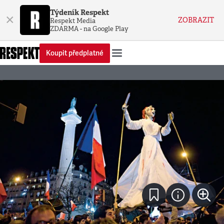
Týdeník Respekt
×
ZOBRAZIT
Respekt Media
ZDARMA - na Google Play
Koupit předplatné