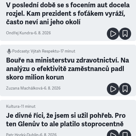
V poslední době se s focením aut docela
rozjel. Kam prezident s foťákem vyráží,
často neví ani jeho okolí
Ondřej Kundra
•
6. 8. 2026
Podcasty
:
Výtah Respektu
•
17 minut
Bouře na ministerstvu zdravotnictví. Na
analýzu o efektivitě zaměstnanců padl
skoro milion korun
Zuzana Machálková
•
6. 8. 2026
Kultura
•
11
minut
Je divné říci, že jsem si užil pohřeb. Pro
ten Glenův to ale platilo stoprocentně
Petr Horký
•
Dublin
•
6. 8. 2026