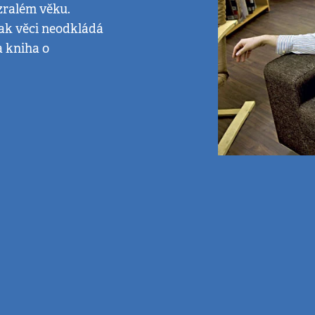
 zralém věku.
šak věci neodkládá
a kniha o