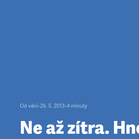
Od věci
•
26. 5. 2013
•
4
minuty
Ne až zítra. H