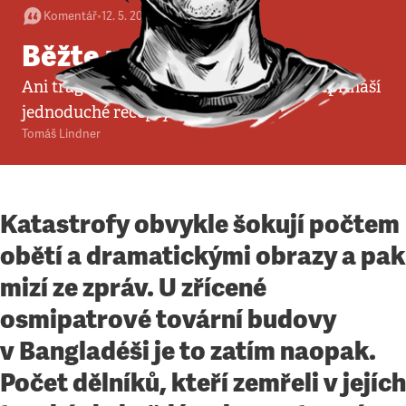
Komentář
•
12. 5. 2013
•
4
minuty
Běžte na nákup
Ani tragédie bangladéšských rozměrů nepřináší
jednoduché recepty
Tomáš Lindner
Katastrofy obvykle šokují počtem
obětí a dramatickými obrazy a pak
mizí ze zpráv. U zřícené
osmipatrové tovární budovy
v Bangladéši je to zatím naopak.
Počet dělníků, kteří zemřeli v jejích