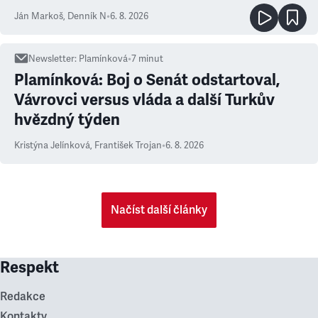
Ján Markoš
,
Denník N
•
6. 8. 2026
Newsletter
:
Plamínková
•
7
minut
Plamínková: Boj o Senát odstartoval,
Vávrovci versus vláda a další Turkův
hvězdný týden
Kristýna Jelínková
,
František Trojan
•
6. 8. 2026
Načíst další články
Respekt
Redakce
Kontakty