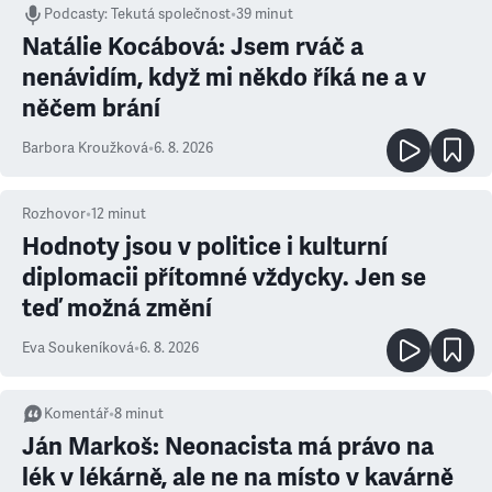
Podcasty
:
Tekutá společnost
•
39 minut
Natálie Kocábová: Jsem rváč a
nenávidím, když mi někdo říká ne a v
něčem brání
Barbora Kroužková
•
6. 8. 2026
Rozhovor
•
12
minut
Hodnoty jsou v politice i kulturní
diplomacii přítomné vždycky. Jen se
teď možná změní
Eva Soukeníková
•
6. 8. 2026
Komentář
•
8
minut
Ján Markoš: Neonacista má právo na
lék v lékárně, ale ne na místo v kavárně