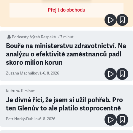
Přejít do obchodu
Podcasty
:
Výtah Respektu
•
17 minut
Bouře na ministerstvu zdravotnictví. Na
analýzu o efektivitě zaměstnanců padl
skoro milion korun
Zuzana Machálková
•
6. 8. 2026
Kultura
•
11
minut
Je divné říci, že jsem si užil pohřeb. Pro
ten Glenův to ale platilo stoprocentně
Petr Horký
•
Dublin
•
6. 8. 2026