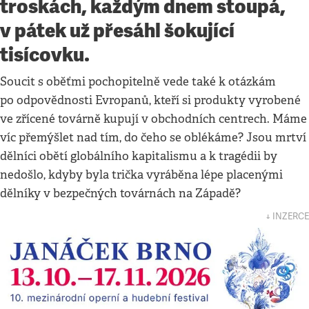
troskách, každým dnem stoupá,
v pátek už přesáhl šokující
tisícovku.
Soucit s oběťmi pochopitelně vede také k otázkám
po odpovědnosti Evropanů, kteří si produkty vyrobené
ve zřícené továrně kupují v obchodních centrech. Máme
víc přemýšlet nad tím, do čeho se oblékáme? Jsou mrtví
dělníci obětí globálního kapitalismu a k tragédii by
nedošlo, kdyby byla trička vyráběna lépe placenými
dělníky v bezpečných továrnách na Západě?
↓ INZERCE