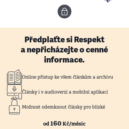
Předplaťte si Respekt
a nepřicházejte o cenné
informace.
Online přístup ke všem článkům a archivu
Články i v audioverzi a mobilní aplikaci
Možnost odemknout články pro blízké
160
od
Kč/měsíc