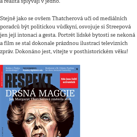
a realita splývají v jedno.
Stejně jako se ovšem Thatcherová učí od mediálních
poradců být politickou vůdkyní, osvojuje si Stree­pová
jen její intonaci a gesta. Portrét lidské bytosti se nekoná
a film se stal dokonale prázdnou ilustrací televizních
zpráv. Dokonáno jest, vítejte v posthistorickém věku!