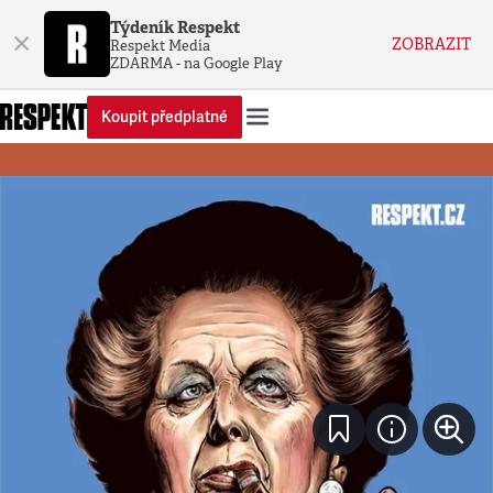
Týdeník Respekt
×
ZOBRAZIT
Respekt Media
ZDARMA - na Google Play
Koupit předplatné