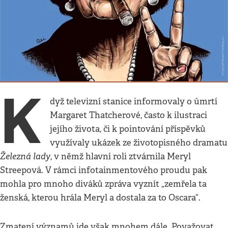
Kultura
•
14. 4. 2013
•
2
minuty
Zemřela ta ženská, co ji
hrála Meryl
Kamil Fila
K
dyž televizní stanice informovaly o úmrtí
Margaret Thatcherové, často k ilustraci
jejího života, či k pointování příspěvků
využívaly ukázek ze životopisného dramatu
Železná lady
, v němž hlavní roli ztvárnila Meryl
Streepová. V rámci infotainmentového proudu pak
mohla pro mnoho diváků zpráva vyznít „zemřela ta
ženská, kterou hrála Meryl a dostala za to Oscara“.
Zmatení významů jde však mnohem dále. Považovat