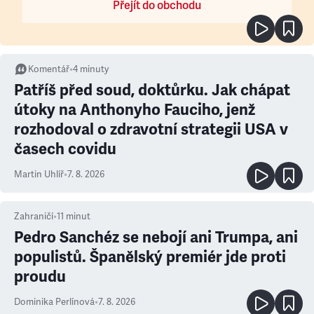
Přejít do obchodu
Komentář
•
4
minuty
Patříš před soud, doktůrku. Jak chápat
útoky na Anthonyho Fauciho, jenž
rozhodoval o zdravotní strategii USA v
časech covidu
Martin Uhlíř
•
7. 8. 2026
Zahraničí
•
11
minut
Pedro Sanchéz se nebojí ani Trumpa, ani
populistů. Španělský premiér jde proti
proudu
Dominika Perlínová
•
7. 8. 2026