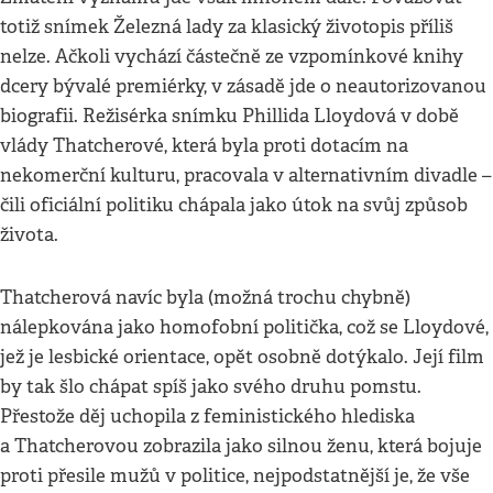
totiž snímek Železná lady za klasický životopis příliš
nelze. Ačkoli vychází částečně ze vzpomínkové knihy
dcery bývalé premiérky, v zásadě jde o neautorizovanou
biografii. Režisérka snímku Phillida Lloydová v době
vlády Thatcherové, která byla proti dotacím na
nekomerční kulturu, pracovala v alternativním divadle –
čili oficiální politiku chápala jako útok na svůj způsob
života.
Thatcherová navíc byla (možná trochu chybně)
nálepkována jako homofobní politička, což se Lloydové,
jež je lesbické orientace, opět osobně dotýkalo. Její film
by tak šlo chápat spíš jako svého druhu pomstu.
Přestože děj uchopila z feministického hlediska
a Thatcherovou zobrazila jako silnou ženu, která bojuje
proti přesile mužů v politice, nejpodstatnější je, že vše