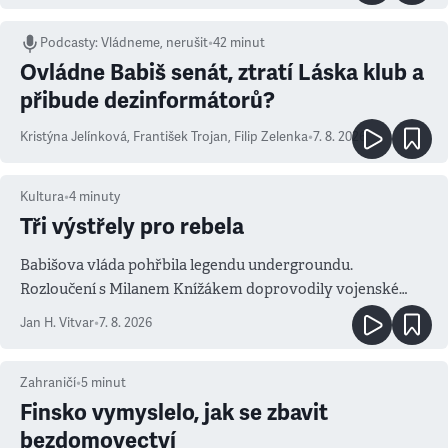
Podcasty
:
Vládneme, nerušit
•
42 minut
Ovládne Babiš senát, ztratí Láska klub a
přibude dezinformátorů?
Kristýna Jelínková
,
František Trojan
,
Filip Zelenka
•
7. 8. 2026
Kultura
•
4
minuty
Tři výstřely pro rebela
Babišova vláda pohřbila legendu undergroundu.
Rozloučení s Milanem Knížákem doprovodily vojenské
salvy i kritika pokrokářů
Jan H. Vitvar
•
7. 8. 2026
Zahraničí
•
5
minut
Finsko vymyslelo, jak se zbavit
bezdomovectví