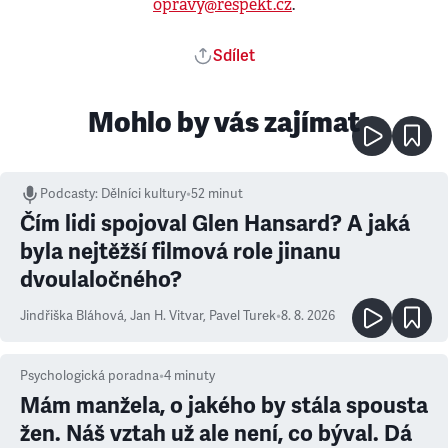
opravy@respekt.cz
.
Sdílet
Mohlo by vás zajímat
Podcasty
:
Dělníci kultury
•
52 minut
Čím lidi spojoval Glen Hansard? A jaká
byla nejtěžší filmová role jinanu
dvoulaločného?
Jindřiška Bláhová
,
Jan H. Vitvar
,
Pavel Turek
•
8. 8. 2026
Psychologická poradna
•
4
minuty
Mám manžela, o jakého by stála spousta
žen. Náš vztah už ale není, co býval. Dá