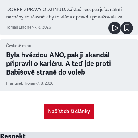
DOBRÉ ZPRÁVY ODJINUD. Základ receptu je banální i
náročný současně: aby to vláda opravdu považovala za
prioritu
Tomáš Lindner
•
7. 8. 2026
Česko
•
6
minut
Byla hvězdou ANO, pak ji skandál
připravil o kariéru. A teď jde proti
Babišově straně do voleb
František Trojan
•
7. 8. 2026
Načíst další články
Respekt