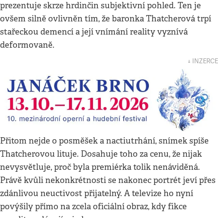
prezentuje skrze hrdinčin subjektivní pohled. Ten je
ovšem silně ovlivněn tím, že baronka Thatcherová trpí
stařeckou demencí a její vnímání reality vyznívá
deformovaně.
↓ INZERCE
Přitom nejde o posměšek a nactiutrhání, snímek spíše
Thatcherovou lituje. Dosahuje toho za cenu, že nijak
nevysvětluje, proč byla premiérka tolik nenáviděná.
Právě kvůli nekonkrétnosti se nakonec portrét jeví přes
zdánlivou neuctivost přijatelný. A televize ho nyní
povýšily přímo na zcela oficiální obraz, kdy fikce