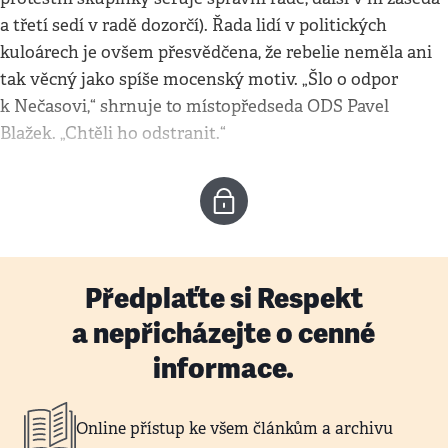
a třetí sedí v radě dozorčí). Řada lidí v politických
kuloárech je ovšem přesvědčena, že rebelie neměla ani
tak věcný jako spíše mocenský motiv. „Šlo o odpor
k Nečasovi,“ shrnuje to místopředseda ODS Pavel
Blažek. „Chtěli ho odstranit.“
Předplaťte si Respekt
a nepřicházejte o cenné
informace.
Online přístup ke všem článkům a archivu