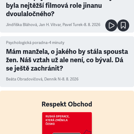
byla nejtěžší filmová role jinanu
dvoulaločného?
Jindřiška Bláhová
,
Jan H. Vitvar
,
Pavel Turek
•
8. 8. 2026
Psychologická poradna
•
4
minuty
Mám manžela, o jakého by stála spousta
žen. Náš vztah už ale není, co býval. Dá
se ještě zachránit?
Beáta Obradovičová
,
Denník N
•
8. 8. 2026
Respekt Obchod