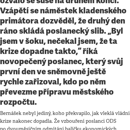
ozvalo se suše na druhém konci.
Vzápětí se náměstek kladenského
primátora dozvěděl, že druhý den
ráno skládá poslanecký slib. „Byl
jsem v šoku, nečekal jsem, že ta
krize dopadne takto,“ říká
novopečený poslanec, který svůj
první den ve sněmovně ještě
rychle zařizoval, kdo po něm
převezme přípravu městského
rozpočtu.
Bernášek nebyl jediný, koho překvapilo, jak vleklá vládní
krize nakonec dopadla. Že vzbouření poslanci ODS
po dvouměsíčním odmítání balíčku ekonomických