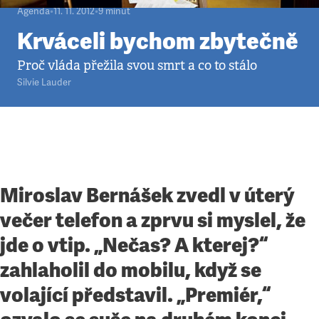
Agenda
•
11. 11. 2012
•
9
minut
Krváceli bychom zbytečně
Proč vláda přežila svou smrt a co to stálo
Silvie Lauder
Miroslav Bernášek zvedl v úterý
večer telefon a zprvu si myslel, že
jde o vtip. „Nečas? A kterej?“
zahlaholil do mobilu, když se
volající představil. „Premiér,“