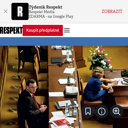
Týdeník Respekt
×
ZOBRAZIT
Respekt Media
ZDARMA - na Google Play
Koupit předplatné