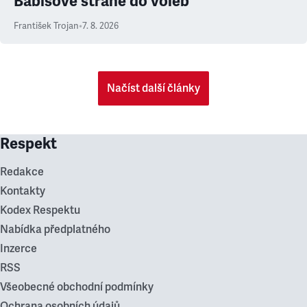
Babišově straně do voleb
František Trojan
•
7. 8. 2026
Načíst další články
Respekt
Redakce
Kontakty
Kodex Respektu
Nabídka předplatného
Inzerce
RSS
Všeobecné obchodní podmínky
Ochrana osobních údajů