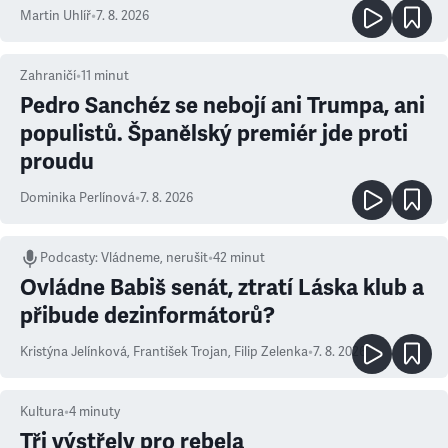
Martin Uhlíř
•
7. 8. 2026
Zahraničí
•
11
minut
Pedro Sanchéz se nebojí ani Trumpa, ani
populistů. Španělský premiér jde proti
proudu
Dominika Perlínová
•
7. 8. 2026
Podcasty
:
Vládneme, nerušit
•
42 minut
Ovládne Babiš senát, ztratí Láska klub a
přibude dezinformátorů?
Kristýna Jelínková
,
František Trojan
,
Filip Zelenka
•
7. 8. 2026
Kultura
•
4
minuty
Tři výstřely pro rebela