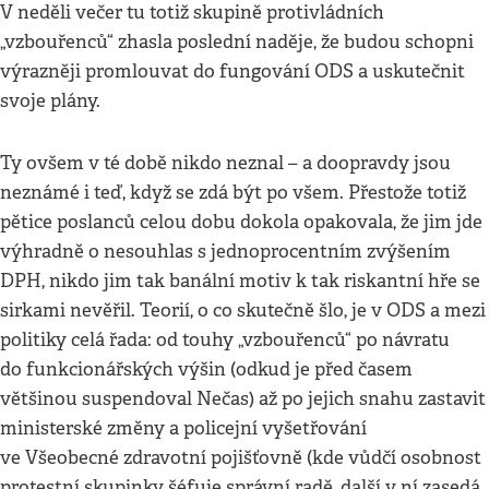
V neděli večer tu totiž skupině protivládních
„vzbouřenců“ zhasla poslední naděje, že budou schopni
výrazněji promlouvat do fungování ODS a uskutečnit
svoje plány.
Ty ovšem v té době nikdo neznal – a doopravdy jsou
neznámé i teď, když se zdá být po všem. Přestože totiž
pětice poslanců celou dobu dokola opakovala, že jim jde
výhradně o nesouhlas s jednoprocentním zvýšením
DPH, nikdo jim tak banální motiv k tak riskantní hře se
sirkami nevěřil. Teorií, o co skutečně šlo, je v ODS a mezi
politiky celá řada: od touhy „vzbouřenců“ po návratu
do funkcionářských výšin (odkud je před časem
většinou suspendoval Nečas) až po jejich snahu zastavit
ministerské změny a policejní vyšetřování
ve Všeobecné zdravotní pojišťovně (kde vůdčí osobnost
protestní skupinky šéfuje správní radě, další v ní zasedá