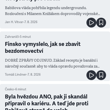
Babišova vláda pohřbila legendu undergroundu.
Rozloučení s Milanem Knížákem doprovodily vojenské
salvy i kritika pokrokářů
Jan H. Vitvar
•
7. 8. 2026
Zahraničí
•
5
minut
Finsko vymyslelo, jak se zbavit
bezdomovectví
DOBRÉ ZPRÁVY ODJINUD. Základ receptu je banální i
náročný současně: aby to vláda opravdu považovala za
prioritu
Tomáš Lindner
•
7. 8. 2026
Česko
•
6
minut
Byla hvězdou ANO, pak ji skandál
připravil o kariéru. A teď jde proti