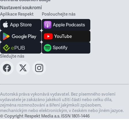
Nastavení soukromí
Aplikace Respekt
Poslouchejte nás
Sledujte nás
Autorská práva vykonává vydavatel. Bez písemného svolení
vydavatele je zakázáno jakékoli užití částí nebo celku díla,
zejména rozmnožování a šíření jakýmkoli způsobem,
mechanickým nebo elektronickým, v českém nebo jiném jazyce.
© Copyright Respekt Media a.s. ISSN 1801-1446