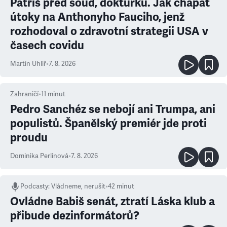
Patříš před soud, doktůrku. Jak chápat
útoky na Anthonyho Fauciho, jenž
rozhodoval o zdravotní strategii USA v
časech covidu
Martin Uhlíř
•
7. 8. 2026
Zahraničí
•
11
minut
Pedro Sanchéz se nebojí ani Trumpa, ani
populistů. Španělský premiér jde proti
proudu
Dominika Perlínová
•
7. 8. 2026
Podcasty
:
Vládneme, nerušit
•
42 minut
Ovládne Babiš senát, ztratí Láska klub a
přibude dezinformátorů?