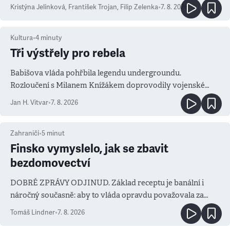
Kristýna Jelínková
,
František Trojan
,
Filip Zelenka
•
7. 8. 2026
Kultura
•
4
minuty
Tři výstřely pro rebela
Babišova vláda pohřbila legendu undergroundu.
Rozloučení s Milanem Knížákem doprovodily vojenské
salvy i kritika pokrokářů
Jan H. Vitvar
•
7. 8. 2026
Zahraničí
•
5
minut
Finsko vymyslelo, jak se zbavit
bezdomovectví
DOBRÉ ZPRÁVY ODJINUD. Základ receptu je banální i
náročný současně: aby to vláda opravdu považovala za
prioritu
Tomáš Lindner
•
7. 8. 2026