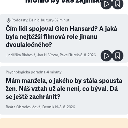
Podcasty
:
Dělníci kultury
•
52 minut
Čím lidi spojoval Glen Hansard? A jaká
byla nejtěžší filmová role jinanu
dvoulaločného?
Jindřiška Bláhová
,
Jan H. Vitvar
,
Pavel Turek
•
8. 8. 2026
Psychologická poradna
•
4
minuty
Mám manžela, o jakého by stála spousta
žen. Náš vztah už ale není, co býval. Dá
se ještě zachránit?
Beáta Obradovičová
,
Denník N
•
8. 8. 2026