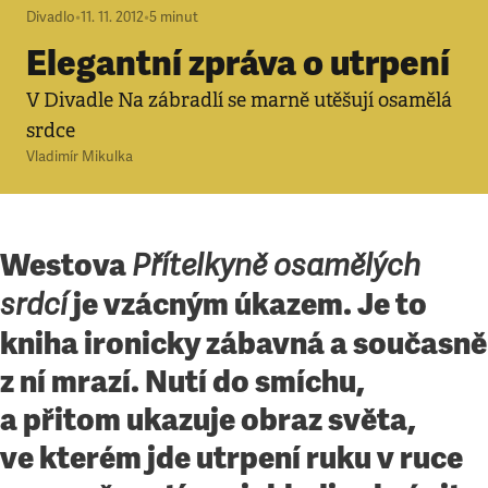
Divadlo
•
11. 11. 2012
•
5
minut
Elegantní zpráva o utrpení
V Divadle Na zábradlí se marně utěšují osamělá
srdce
Vladimír Mikulka
Westova
Přítelkyně osamělých
je vzácným úkazem. Je to
srdcí
kniha ironicky zábavná a současně
z ní mrazí. Nutí do smíchu,
a přitom ukazuje obraz světa,
ve kterém jde utrpení ruku v ruce