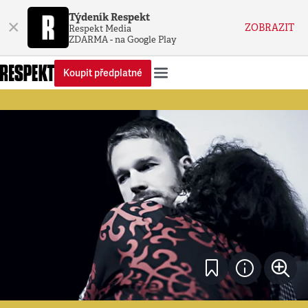
Týdeník Respekt
×
ZOBRAZIT
Respekt Media
ZDARMA - na Google Play
Koupit předplatné