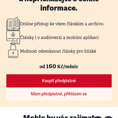
informace.
Online přístup ke všem článkům a archivu
Články i v audioverzi a mobilní aplikaci
Možnost odemknout články pro blízké
160
od
Kč/měsíc
Koupit předplatné
Mám předplatné, přihlásím se
Mohlo by vás zajímat