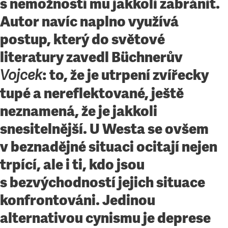
s nemožností mu jakkoli zabránit.
Autor navíc naplno využívá
postup, který do světové
literatury zavedl Büchnerův
: to, že je utrpení zvířecky
Vojcek
tupé a nereflektované, ještě
neznamená, že je jakkoli
snesitelnější. U Westa se ovšem
v beznadějné situaci ocitají nejen
trpící, ale i ti, kdo jsou
s bezvýchodností jejich situace
konfrontováni. Jedinou
alternativou cynismu je deprese