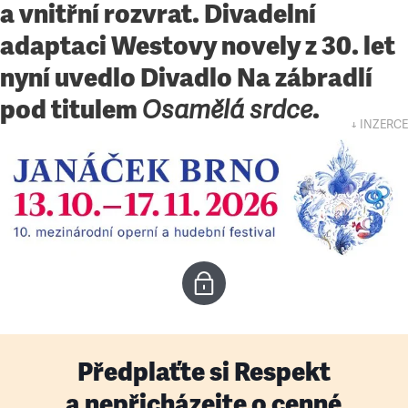
a vnitřní rozvrat. Divadelní
adaptaci Westovy novely z 30. let
nyní uvedlo Divadlo Na zábradlí
pod titulem
.
Osamělá srdce
↓ INZERCE
Předplaťte si Respekt
a nepřicházejte o cenné