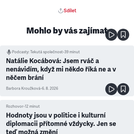
Sdílet
Mohlo by vás zajímat
Podcasty
:
Tekutá společnost
•
39 minut
Natálie Kocábová: Jsem rváč a
nenávidím, když mi někdo říká ne a v
něčem brání
Barbora Kroužková
•
6. 8. 2026
Rozhovor
•
12
minut
Hodnoty jsou v politice i kulturní
diplomacii přítomné vždycky. Jen se
teď možná změní