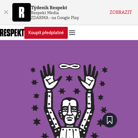
Týdeník Respekt
×
ZOBRAZIT
Respekt Media
ZDARMA - na Google Play
Koupit předplatné