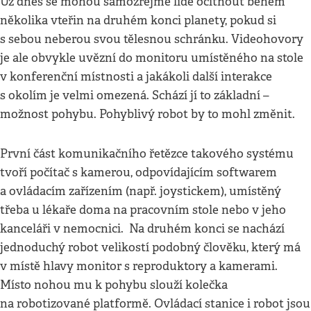
Už dnes se mohou samozřejmě lidé ocitnout během
několika vteřin na druhém konci planety, pokud si
s sebou neberou svou tělesnou schránku. Videohovory
je ale obvykle uvězní do monitoru umístěného na stole
v konferenční místnosti a jakákoli další interakce
s okolím je velmi omezená. Schází jí to základní –
možnost pohybu. Pohyblivý robot by to mohl změnit.
První část komunikačního řetězce takového systému
tvoří počítač s kamerou, odpovídajícím softwarem
a ovládacím zařízením (např. joystickem), umístěný
třeba u lékaře doma na pracovním stole nebo v jeho
kanceláři v nemocnici. Na druhém konci se nachází
jednoduchý robot velikostí podobný člověku, který má
v místě hlavy monitor s reproduktory a kamerami.
Místo nohou mu k pohybu slouží kolečka
na robotizované platformě. Ovládací stanice i robot jsou