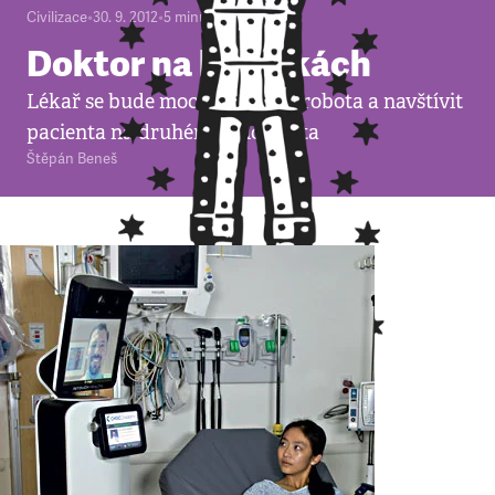
Civilizace
•
30. 9. 2012
•
5
minut
Doktor na kolečkách
Lékař se bude moci "vtělit" do robota a navštívit
pacienta na druhém konci světa
Štěpán Beneš