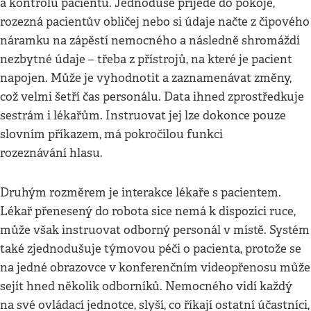
a kontrolu pacientů. Jednoduše přijede do pokoje,
rozezná pacientův obličej nebo si údaje načte z čipového
náramku na zápěstí nemocného a následně shromáždí
nezbytné údaje – třeba z přístrojů, na které je pacient
napojen. Může je vyhodnotit a zaznamenávat změny,
což velmi šetří čas personálu. Data ihned zprostředkuje
sestrám i lékařům. Instruovat jej lze dokonce pouze
slovním příkazem, má pokročilou funkci
rozeznávání hlasu.
Druhým rozměrem je interakce lékaře s pacientem.
Lékař přenesený do robota sice nemá k dispozici ruce,
může však instruovat odborný personál v místě. Systém
také zjednodušuje týmovou péči o pacienta, protože se
na jedné obrazovce v konferenčním videopřenosu může
sejít hned několik odborníků. Nemocného vidí každý
na své ovládací jednotce, slyší, co říkají ostatní účastníci,