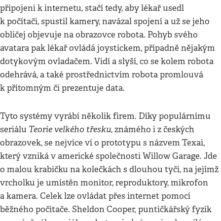
připojeni k internetu, stačí tedy, aby lékař usedl
k počítači, spustil kamery, navázal spojení a už se jeho
obličej objevuje na obrazovce robota. Pohyb svého
avatara pak lékař ovládá joystickem, případně nějakým
dotykovým ovladačem. Vidí a slyší, co se kolem robota
odehrává, a také prostřednictvím robota promlouvá
k přítomným či prezentuje data.
Tyto systémy vyrábí několik firem. Díky populárnímu
Teorie velkého třesku
seriálu
, známého i z českých
obrazovek, se nejvíce ví o prototypu s názvem Texai,
který vzniká v americké společnosti Willow Garage. Jde
o malou krabičku na kolečkách s dlouhou tyčí, na jejímž
vrcholku je umístěn monitor, reproduktory, mikrofon
a kamera. Celek lze ovládat přes internet pomocí
běžného počítače. Sheldon Cooper, puntičkářský fyzik