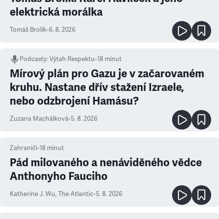
elektrická morálka
Tomáš Brolík
•
6. 8. 2026
Podcasty
:
Výtah Respektu
•
18 minut
Mírový plán pro Gazu je v začarovaném
kruhu. Nastane dřív stažení Izraele,
nebo odzbrojení Hamásu?
Zuzana Machálková
•
5. 8. 2026
Zahraničí
•
18
minut
Pád milovaného a nenáviděného vědce
Anthonyho Fauciho
Katherine J. Wu
,
The Atlantic
•
5. 8. 2026