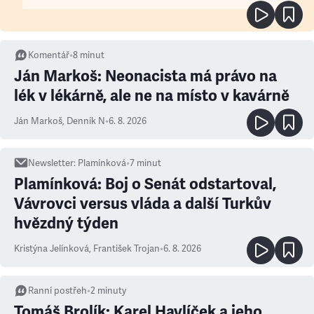
Komentář
•
8
minut
Ján Markoš: Neonacista má právo na
lék v lékárně, ale ne na místo v kavárně
Ján Markoš
,
Denník N
•
6. 8. 2026
Newsletter
:
Plamínková
•
7
minut
Plamínková: Boj o Senát odstartoval,
Vávrovci versus vláda a další Turkův
hvězdný týden
Kristýna Jelínková
,
František Trojan
•
6. 8. 2026
Ranní postřeh
•
2
minuty
Tomáš Brolík: Karel Havlíček a jeho