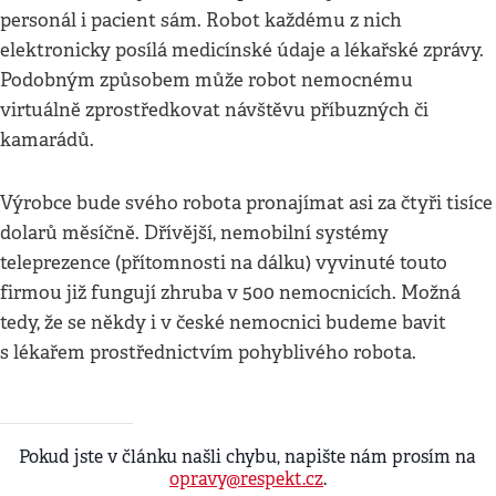
personál i pacient sám. Robot každému z nich
elektronicky posílá medicínské údaje a lékařské zprávy.
Podobným způsobem může robot nemocnému
virtuálně zprostředkovat návštěvu příbuzných či
kamarádů.
Výrobce bude svého robota pronajímat asi za čtyři tisíce
dolarů měsíčně. Dřívější, nemobilní systémy
teleprezence (přítomnosti na dálku) vyvinuté touto
firmou již fungují zhruba v 500 nemocnicích. Možná
tedy, že se někdy i v české nemocnici budeme bavit
s lékařem prostřednictvím pohyblivého robota.
Pokud jste v článku našli chybu, napište nám prosím na
opravy@respekt.cz
.