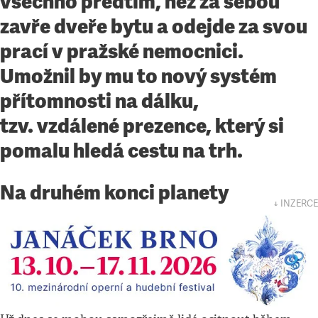
všechno předtím, než za sebou
zavře dveře bytu a odejde za svou
prací v pražské nemocnici.
Umožnil by mu to nový systém
přítomnosti na dálku,
tzv. vzdálené prezence, který si
pomalu hledá cestu na trh.
Na druhém konci planety
↓ INZERCE