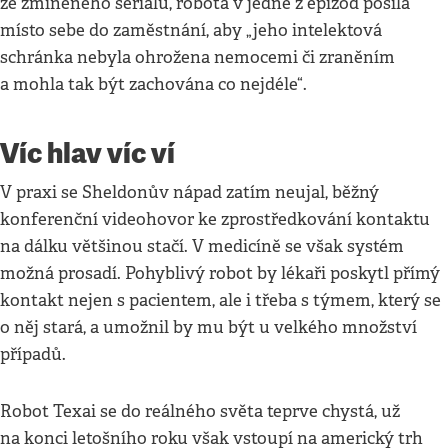
ze zmíněného seriálu, robota v jedné z epizod posílá
místo sebe do zaměstnání, aby „jeho intelektová
schránka nebyla ohrožena nemocemi či zraněním
a mohla tak být zachována co nejdéle“.
Víc hlav víc ví
V praxi se Sheldonův nápad zatím neujal, běžný
konferenční videohovor ke zprostředkování kontaktu
na dálku většinou stačí. V medicíně se však systém
možná prosadí. Pohyblivý robot by lékaři poskytl přímý
kontakt nejen s pacientem, ale i třeba s týmem, který se
o něj stará, a umožnil by mu být u velkého množství
případů.
Robot Texai se do reálného světa teprve chystá, už
na konci letošního roku však vstoupí na americký trh