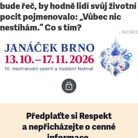
bude řeč, by hodně lidí svůj životní
pocit pojmenovalo: „Vůbec nic
nestíhám.“ Co s tím?
↓ INZERCE
Předplaťte si Respekt
a nepřicházejte o cenné
informace.