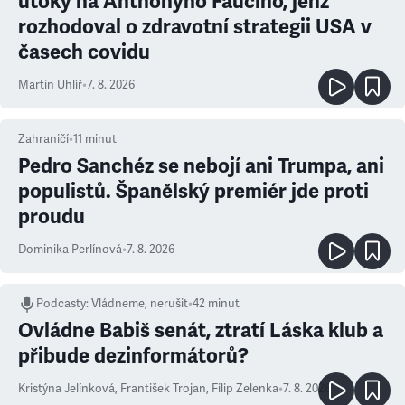
útoky na Anthonyho Fauciho, jenž
rozhodoval o zdravotní strategii USA v
časech covidu
Martin Uhlíř
•
7. 8. 2026
Zahraničí
•
11
minut
Pedro Sanchéz se nebojí ani Trumpa, ani
populistů. Španělský premiér jde proti
proudu
Dominika Perlínová
•
7. 8. 2026
Podcasty
:
Vládneme, nerušit
•
42 minut
Ovládne Babiš senát, ztratí Láska klub a
přibude dezinformátorů?
Kristýna Jelínková
,
František Trojan
,
Filip Zelenka
•
7. 8. 2026