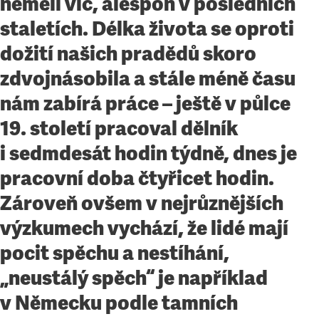
neměli víc, alespoň v posledních
staletích. Délka života se oproti
dožití našich pradědů skoro
zdvojnásobila a stále méně času
nám zabírá práce – ještě v půlce
19. století pracoval dělník
i sedmdesát hodin týdně, dnes je
pracovní doba čtyřicet hodin.
Zároveň ovšem v nejrůznějších
výzkumech vychází, že lidé mají
pocit spěchu a nestíhání,
„neustálý spěch“ je například
v Německu podle tamních