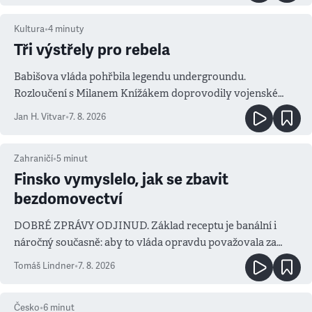
Kultura
•
4
minuty
Tři výstřely pro rebela
Babišova vláda pohřbila legendu undergroundu.
Rozloučení s Milanem Knížákem doprovodily vojenské
salvy i kritika pokrokářů
Jan H. Vitvar
•
7. 8. 2026
Zahraničí
•
5
minut
Finsko vymyslelo, jak se zbavit
bezdomovectví
DOBRÉ ZPRÁVY ODJINUD. Základ receptu je banální i
náročný současně: aby to vláda opravdu považovala za
prioritu
Tomáš Lindner
•
7. 8. 2026
Česko
•
6
minut