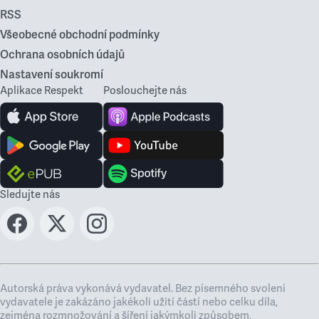
RSS
Všeobecné obchodní podmínky
Ochrana osobních údajů
Nastavení soukromí
Aplikace Respekt
Poslouchejte nás
Sledujte nás
Autorská práva vykonává vydavatel. Bez písemného svolení
vydavatele je zakázáno jakékoli užití částí nebo celku díla,
zejména rozmnožování a šíření jakýmkoli způsobem,