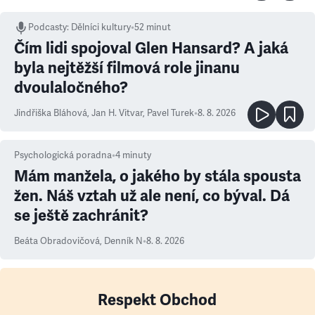
Podcasty
:
Dělníci kultury
•
52 minut
Čím lidi spojoval Glen Hansard? A jaká
byla nejtěžší filmová role jinanu
dvoulaločného?
Jindřiška Bláhová
,
Jan H. Vitvar
,
Pavel Turek
•
8. 8. 2026
Psychologická poradna
•
4
minuty
Mám manžela, o jakého by stála spousta
žen. Náš vztah už ale není, co býval. Dá
se ještě zachránit?
Beáta Obradovičová
,
Denník N
•
8. 8. 2026
Respekt Obchod