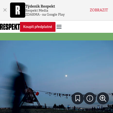
Týdeník Respekt
×
ZOBRAZIT
Respekt Media
ZDARMA - na Google Play
Koupit předplatné