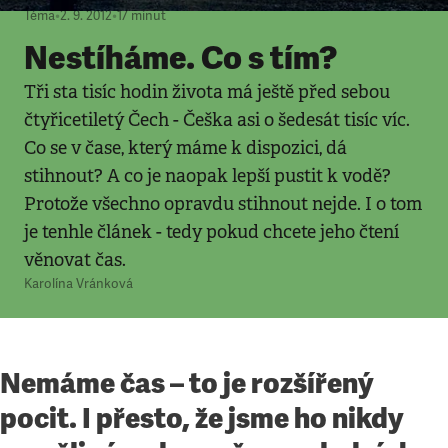
Téma
•
2. 9. 2012
•
17
minut
Nestíháme. Co s tím?
Tři sta tisíc hodin života má ještě před sebou
čtyřicetiletý Čech - Češka asi o šedesát tisíc víc.
Co se v čase, který máme k dispozici, dá
stihnout? A co je naopak lepší pustit k vodě?
Protože všechno opravdu stihnout nejde. I o tom
je tenhle článek - tedy pokud chcete jeho čtení
věnovat čas.
Karolína Vránková
Nemáme čas – to je rozšířený
pocit. I přesto, že jsme ho nikdy