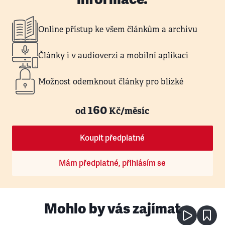
Online přístup ke všem článkům a archivu
Články i v audioverzi a mobilní aplikaci
Možnost odemknout články pro blízké
160
od
Kč/měsíc
Koupit předplatné
Mám předplatné, přihlásím se
Mohlo by vás zajímat