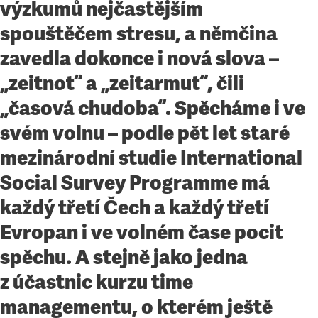
výzkumů nejčastějším
spouštěčem stresu, a němčina
zavedla dokonce i nová slova –
„zeitnot“ a „zeitarmut“, čili
„časová chudoba“. Spěcháme i ve
svém volnu – podle pět let staré
mezinárodní studie International
Social Survey Programme má
každý třetí Čech a každý třetí
Evropan i ve volném čase pocit
spěchu. A stejně jako jedna
z účastnic kurzu time
managementu, o kterém ještě