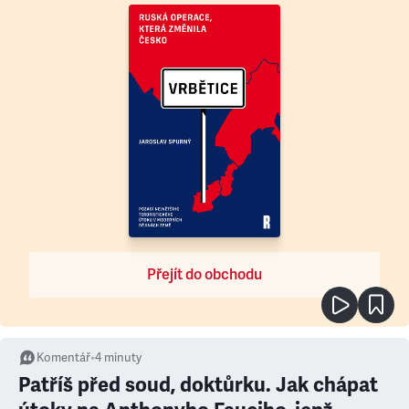
Přejít do obchodu
Komentář
•
4
minuty
Patříš před soud, doktůrku. Jak chápat