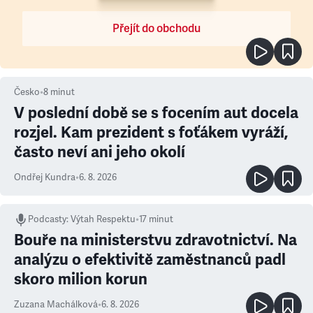
Přejít do obchodu
Česko
•
8
minut
V poslední době se s focením aut docela
rozjel. Kam prezident s foťákem vyráží,
často neví ani jeho okolí
Ondřej Kundra
•
6. 8. 2026
Podcasty
:
Výtah Respektu
•
17 minut
Bouře na ministerstvu zdravotnictví. Na
analýzu o efektivitě zaměstnanců padl
skoro milion korun
Zuzana Machálková
•
6. 8. 2026