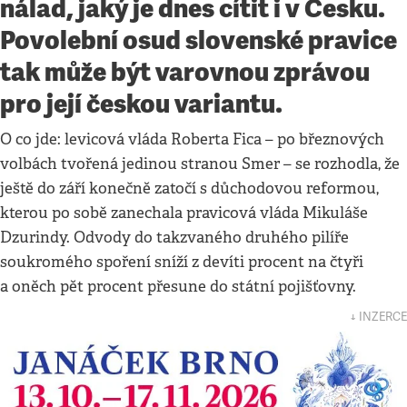
nálad, jaký je dnes cítit i v Česku.
Povolební osud slovenské pravice
tak může být varovnou zprávou
pro její českou variantu.
O co jde: levicová vláda Roberta Fica – po březnových
volbách tvořená jedinou stranou Smer – se rozhodla, že
ještě do září konečně zatočí s důchodovou reformou,
kterou po sobě zanechala pravicová vláda Mikuláše
Dzurindy. Odvody do takzvaného druhého pilíře
soukromého spoření sníží z devíti procent na čtyři
a oněch pět procent přesune do státní pojišťovny.
↓ INZERCE