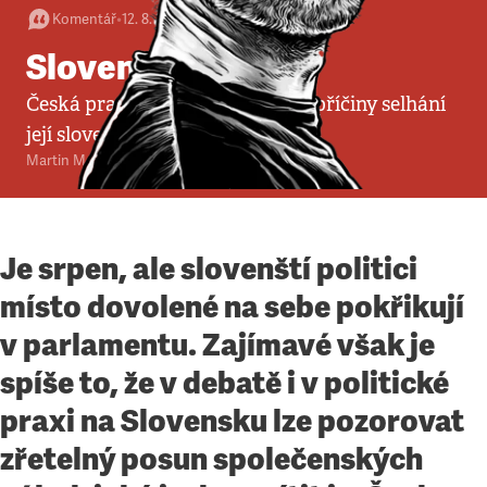
Komentář
•
12. 8. 2012
•
4
minuty
Slovenská lekce
Česká pravice by si měla všímat příčiny selhání
její slovenské varianty
Martin M. Šimečka
Je srpen, ale slovenští politici
místo dovolené na sebe pokřikují
v parlamentu. Zajímavé však je
spíše to, že v debatě i v politické
praxi na Slovensku lze pozorovat
zřetelný posun společenských