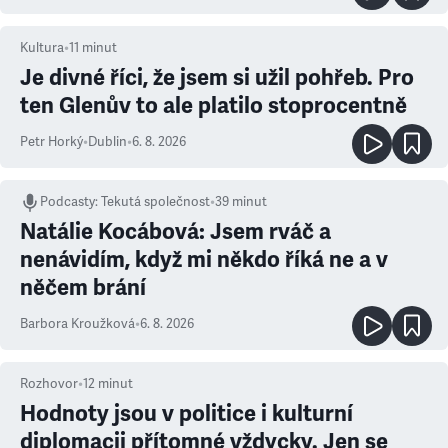
Kultura
•
11
minut
Je divné říci, že jsem si užil pohřeb. Pro
ten Glenův to ale platilo stoprocentně
Petr Horký
•
Dublin
•
6. 8. 2026
Podcasty
:
Tekutá společnost
•
39 minut
Natálie Kocábová: Jsem rváč a
nenávidím, když mi někdo říká ne a v
něčem brání
Barbora Kroužková
•
6. 8. 2026
Rozhovor
•
12
minut
Hodnoty jsou v politice i kulturní
diplomacii přítomné vždycky. Jen se