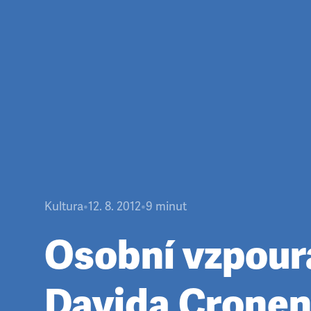
Kultura
•
12. 8. 2012
•
9
minut
Osobní vzpour
Davida Crone