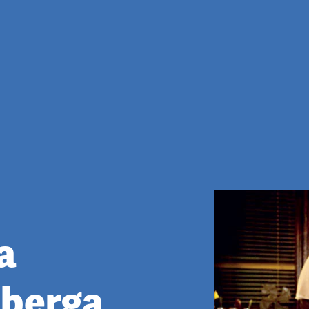
a
nberga