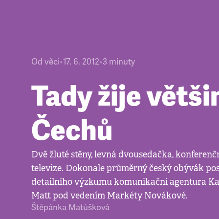
Od věci
•
17. 6. 2012
•
3
minuty
Tady žije větši
Čechů
Dvě žluté stěny, levná dvousedačka, konferenčn
televize. Dokonale průměrný český obývák pos
detailního výzkumu komunikační agentura K
Matt pod vedením Markéty Novákové.
Štěpánka Matúšková