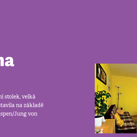
na
í stolek, velká
tavila na základě
aspen/Jung von