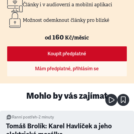
Články i v audioverzi a mobilní aplikaci
Možnost odemknout články pro blízké
160
od
Kč/měsíc
Koupit předplatné
Mám předplatné, přihlásím se
Mohlo by vás zajímat
Ranní postřeh
•
2
minuty
Tomáš Brolík: Karel Havlíček a jeho