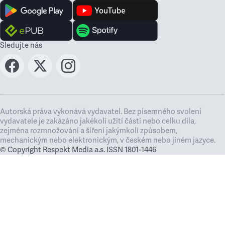
Sledujte nás
Autorská práva vykonává vydavatel. Bez písemného svolení
vydavatele je zakázáno jakékoli užití částí nebo celku díla,
zejména rozmnožování a šíření jakýmkoli způsobem,
mechanickým nebo elektronickým, v českém nebo jiném jazyce.
© Copyright Respekt Media a.s. ISSN 1801-1446