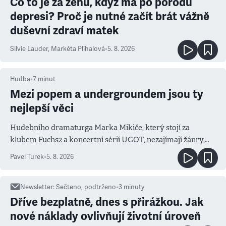
Co to je za ženu, když má po porodu
depresi? Proč je nutné začít brát vážně
duševní zdraví matek
Silvie Lauder
,
Markéta Plíhalová
•
5. 8. 2026
Hudba
•
7
minut
Mezi popem a undergroundem jsou ty
nejlepší věci
Hudebního dramaturga Marka Mikiče, který stojí za
klubem Fuchs2 a koncertní sérií UGOT, nezajímají žánry,
ale atmosféra
Pavel Turek
•
5. 8. 2026
Newsletter
:
Sečteno, podtrženo
•
3
minuty
Dříve bezplatně, dnes s přirážkou. Jak
nové náklady ovlivňují životní úroveň