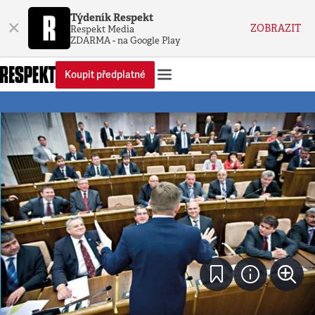
Týdeník Respekt
×
ZOBRAZIT
Respekt Media
ZDARMA - na Google Play
Koupit předplatné