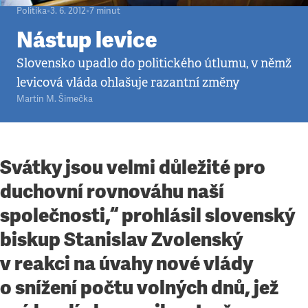
Politika
•
3. 6. 2012
•
7
minut
Nástup levice
Slovensko upadlo do politického útlumu, v němž
levicová vláda ohlašuje razantní změny
Martin M. Šimečka
Svátky jsou velmi důležité pro
duchovní rovnováhu naší
společnosti,“ prohlásil slovenský
biskup Stanislav Zvolenský
v reakci na úvahy nové vlády
o snížení počtu volných dnů, jež