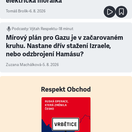
elektrická morálka
Tomáš Brolík
•
6. 8. 2026
Podcasty
:
Výtah Respektu
•
18 minut
Mírový plán pro Gazu je v začarovaném
kruhu. Nastane dřív stažení Izraele,
nebo odzbrojení Hamásu?
Zuzana Machálková
•
5. 8. 2026
Respekt Obchod