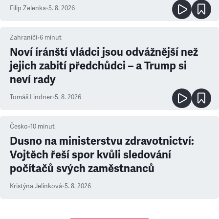
Filip Zelenka
•
5. 8. 2026
Zahraničí
•
6
minut
Noví íránští vládci jsou odvážnější než
jejich zabití předchůdci – a Trump si
neví rady
Tomáš Lindner
•
5. 8. 2026
Česko
•
10
minut
Dusno na ministerstvu zdravotnictví:
Vojtěch řeší spor kvůli sledování
počítačů svých zaměstnanců
Kristýna Jelínková
•
5. 8. 2026