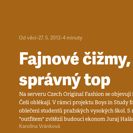
Od věci
•
27. 5. 2012
•
4
minuty
Fajnové čižmy,
správný top
Na serveru Czech Original Fashion se objevují f
Češi oblékají. V rámci projektu Boys in Study f
oblečení studentů pražských vysokých škol. S 
"outfitem" zvítězil budoucí ekonom Juraj Halás 
Karolína Vránková