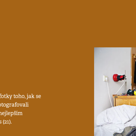
otky toho, jak se
otografovali
nejlepším
(21).