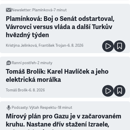
Newsletter
:
Plamínková
•
7
minut
Plamínková: Boj o Senát odstartoval,
Vávrovci versus vláda a další Turkův
hvězdný týden
Kristýna Jelínková
,
František Trojan
•
6. 8. 2026
Ranní postřeh
•
2
minuty
Tomáš Brolík: Karel Havlíček a jeho
elektrická morálka
Tomáš Brolík
•
6. 8. 2026
Podcasty
:
Výtah Respektu
•
18 minut
Mírový plán pro Gazu je v začarovaném
kruhu. Nastane dřív stažení Izraele,