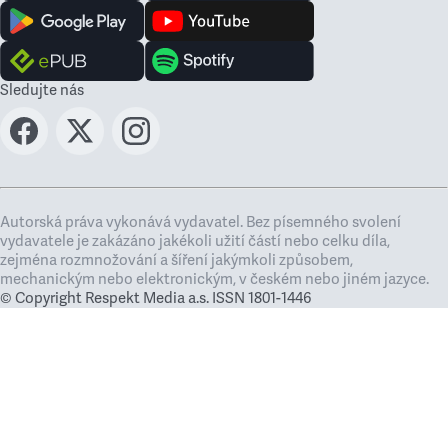
Sledujte nás
Autorská práva vykonává vydavatel. Bez písemného svolení
vydavatele je zakázáno jakékoli užití částí nebo celku díla,
zejména rozmnožování a šíření jakýmkoli způsobem,
mechanickým nebo elektronickým, v českém nebo jiném jazyce.
© Copyright Respekt Media a.s. ISSN 1801-1446