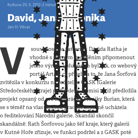
Kultura
•
20. 5. 2012
•
2
minuty
David, Jana a Monika
Jan H. Vitvar
V
souvislosti se zatčením Davida Ratha je
vhodné s mírným zpožděním připomenout
jedno výročí. V dubnu to byl rok, co webový
portál Artalk.cz přišel na to, že Jana Šorfová
zvítězila v konkurzu na ředitelku GASK (Galerie
Středočeského kraje) podvodem. Komisi totiž předložila
projekt opsaný od své kamarádky Moniky Burian, která
se s téměř na vlas stejnou prací neúspěšně ucházela
o ředitelování Národní galerie. Skandál skončil
skandálně: Rath Šorfovou jako šéf kraje, který galerii
v Kutné Hoře zřizuje, ve funkci podržel a z GASK poté