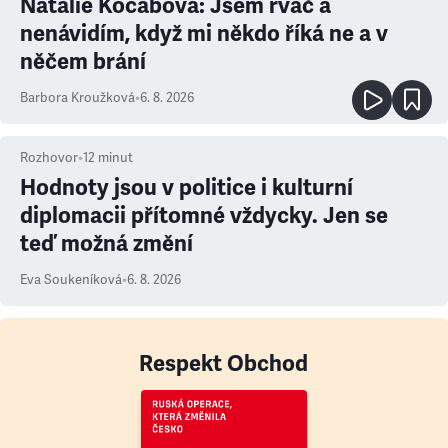
Natálie Kocábová: Jsem rváč a
nenávidím, když mi někdo říká ne a v
něčem brání
Barbora Kroužková
•
6. 8. 2026
Rozhovor
•
12
minut
Hodnoty jsou v politice i kulturní
diplomacii přítomné vždycky. Jen se
teď možná změní
Eva Soukeníková
•
6. 8. 2026
Respekt Obchod