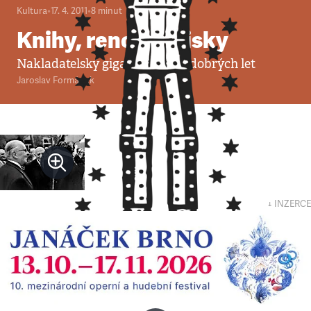
Kultura
•
17. 4. 2011
•
8
minut
Knihy, renomé, zisky
Nakladatelský gigant slaví sto dobrých let
Jaroslav Formánek
↓ INZERCE