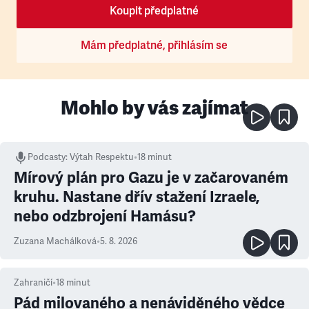
Koupit předplatné
Mám předplatné, přihlásím se
Mohlo by vás zajímat
Podcasty
:
Výtah Respektu
•
18 minut
Mírový plán pro Gazu je v začarovaném
kruhu. Nastane dřív stažení Izraele,
nebo odzbrojení Hamásu?
Zuzana Machálková
•
5. 8. 2026
Zahraničí
•
18
minut
Pád milovaného a nenáviděného vědce