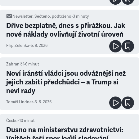
Newsletter
:
Sečteno, podtrženo
•
3
minuty
Dříve bezplatně, dnes s přirážkou. Jak
nové náklady ovlivňují životní úroveň
Filip Zelenka
•
5. 8. 2026
Zahraničí
•
6
minut
Noví íránští vládci jsou odvážnější než
jejich zabití předchůdci – a Trump si
neví rady
Tomáš Lindner
•
5. 8. 2026
Česko
•
10
minut
Dusno na ministerstvu zdravotnictví:
Vojtěch řeší spor kvůli sledování