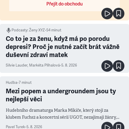
Přejít do obchodu
Podcasty
:
Ženy XYZ
•
54 minut
Co to je za ženu, když má po porodu
depresi? Proč je nutné začít brát vážně
duševní zdraví matek
Silvie Lauder
,
Markéta Plíhalová
•
5. 8. 2026
Hudba
•
7
minut
Mezi popem a undergroundem jsou ty
nejlepší věci
Hudebního dramaturga Marka Mikiče, který stojí za
klubem Fuchs2 a koncertní sérií UGOT, nezajímají žánry,
ale atmosféra
Pavel Turek
•
5. 8. 2026