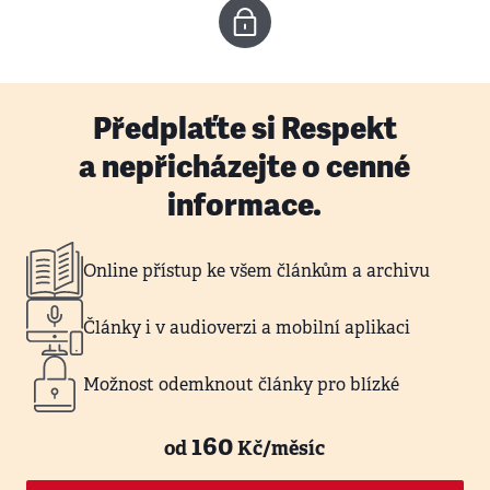
Předplaťte si Respekt
a nepřicházejte o cenné
informace.
Online přístup ke všem článkům a archivu
Články i v audioverzi a mobilní aplikaci
Možnost odemknout články pro blízké
160
od
Kč/měsíc