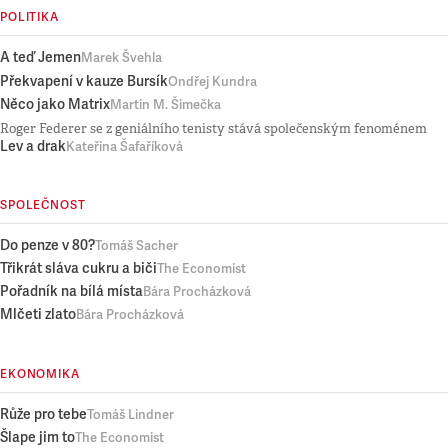
POLITIKA
A teď Jemen
Marek Švehla
Překvapení v kauze Bursík
Ondřej Kundra
Něco jako Matrix
Martin M. Šimečka
Roger Federer se z geniálního tenisty stává společenským fenoménem
Lev a drak
Kateřina Šafaříková
SPOLEČNOST
Do penze v 80?
Tomáš Sacher
Třikrát sláva cukru a biči
The Economist
Pořadník na bílá místa
Bára Procházková
Mlčeti zlato
Bára Procházková
EKONOMIKA
Růže pro tebe
Tomáš Lindner
Šlape jim to
The Economist