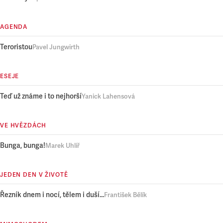
AGENDA
Teroristou
Pavel Jungwirth
ESEJE
Teď už známe i to nejhorší
Yanick Lahensová
VE HVĚZDÁCH
Bunga, bunga!
Marek Uhlíř
JEDEN DEN V ŽIVOTĚ
Řezník dnem i nocí, tělem i duší...
František Bělík