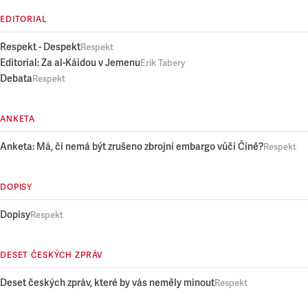
EDITORIAL
Respekt - Despekt
Respekt
Editorial: Za al-Káidou v Jemenu
Erik Tabery
Debata
Respekt
ANKETA
Anketa: Má, či nemá být zrušeno zbrojní embargo vůči Číně?
Respekt
DOPISY
Dopisy
Respekt
DESET ČESKÝCH ZPRÁV
Deset českých zpráv, které by vás neměly minout
Respekt