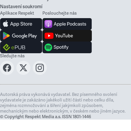
Nastavení soukromí
Aplikace Respekt
Poslouchejte nás
Sledujte nás
Autorská práva vykonává vydavatel. Bez písemného svolení
vydavatele je zakázáno jakékoli užití částí nebo celku díla,
zejména rozmnožování a šíření jakýmkoli způsobem,
mechanickým nebo elektronickým, v českém nebo jiném jazyce.
© Copyright Respekt Media a.s. ISSN 1801-1446