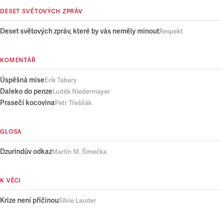
DESET SVĚTOVÝCH ZPRÁV
Deset světových zpráv, které by vás neměly minout
Respekt
KOMENTÁŘ
Úspěšná mise
Erik Tabery
Daleko do penze
Luděk Niedermayer
Prasečí kocovina
Petr Třešňák
GLOSA
Dzurindův odkaz
Martin M. Šimečka
K VĚCI
Krize není příčinou
Silvie Lauder