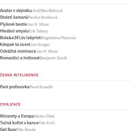
Avatar v obýváku
Jindřiška Bláhová
Století šamanů
Pavlína Brzáková
Plyšové bestie
Jan H. Vitvar
Hledání smyslu
Erik Tabery
Bola&#241;ův labyrint
Magdaléna Platzová
Kdopak to ocení
Jan Gregor
Odvážná nominace
Jan H. Vitvar
Romantici a hrdinové
Benjamin Slavík
ČESKÁ INTELIGENCE
Paní profesorka
Pavel Kosatík
CIVILIZACE
Minarety a Evropa
Václav Cílek
Tučná kořist v bance
Petr Kočí
Get Busy
Filip Škoda