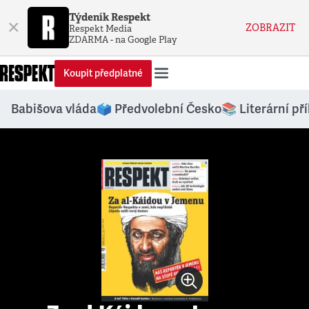
Týdeník Respekt
×
ZOBRAZIT
Respekt Media
ZDARMA - na Google Play
Koupit předplatné
Babišova vláda
🗳️ Předvolební Česko
📚 Literární př