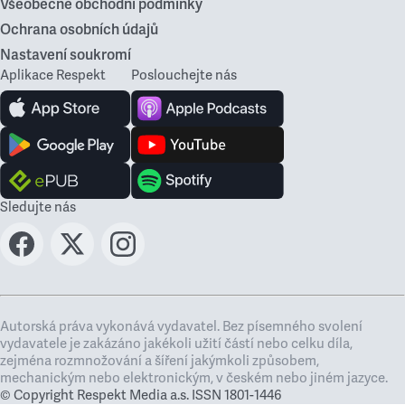
Všeobecné obchodní podmínky
Ochrana osobních údajů
Nastavení soukromí
Aplikace Respekt
Poslouchejte nás
Sledujte nás
Autorská práva vykonává vydavatel. Bez písemného svolení
vydavatele je zakázáno jakékoli užití částí nebo celku díla,
zejména rozmnožování a šíření jakýmkoli způsobem,
mechanickým nebo elektronickým, v českém nebo jiném jazyce.
© Copyright Respekt Media a.s. ISSN 1801-1446