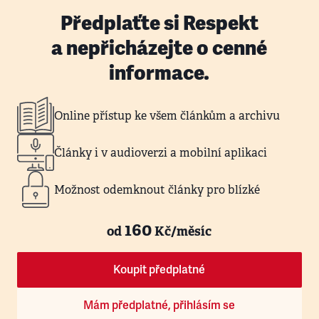
Předplaťte si Respekt
a nepřicházejte o cenné
informace.
Online přístup ke všem článkům a archivu
Články i v audioverzi a mobilní aplikaci
Možnost odemknout články pro blízké
160
od
Kč/měsíc
Koupit předplatné
Mám předplatné, přihlásím se