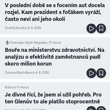
V poslední době se s focením aut docela
rozjel. Kam prezident s foťákem vyráží,
často neví ani jeho okolí
Ondřej Kundra
•
6. 8. 2026
Podcasty
:
Výtah Respektu
•
17 minut
Bouře na ministerstvu zdravotnictví. Na
analýzu o efektivitě zaměstnanců padl
skoro milion korun
Zuzana Machálková
•
6. 8. 2026
Kultura
•
11
minut
Je divné říci, že jsem si užil pohřeb. Pro
ten Glenův to ale platilo stoprocentně