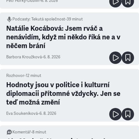
Petr Horký
•
Dublin
•
6. 8. 2026
Podcasty
:
Tekutá společnost
•
39 minut
Natálie Kocábová: Jsem rváč a
nenávidím, když mi někdo říká ne a v
něčem brání
Barbora Kroužková
•
6. 8. 2026
Rozhovor
•
12
minut
Hodnoty jsou v politice i kulturní
diplomacii přítomné vždycky. Jen se
teď možná změní
Eva Soukeníková
•
6. 8. 2026
Komentář
•
8
minut