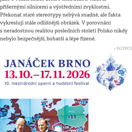
příšernými silnicemi a výstředními zvyklostmi.
Překonat staré stereotypy nebývá snadné, ale fakta
vykreslují stále odlišnější obrázek. V porovnání
s neradostnou realitou posledních století Polsko nikdy
nebylo bezpečnější, bohatší a lépe řízené.
↓ INZERCE