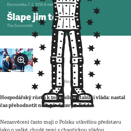
Ekonomika
•
7. 2. 2010
•
6
minut
Šlape jim to
The Economist
Autor: Respekt
Hospodářský růst a k tomu silná, stabilní vláda: nastal
čas přehodnotit naše představy o Polsku
Nezasvěcení často mají o Polsku utkvělou představu
jako o velké, chudé zemi s chaotickou vládou,