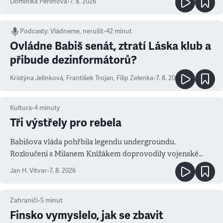
Dominika Perlínová
•
7. 8. 2026
Podcasty
:
Vládneme, nerušit
•
42 minut
Ovládne Babiš senát, ztratí Láska klub a
přibude dezinformátorů?
Kristýna Jelínková
,
František Trojan
,
Filip Zelenka
•
7. 8. 2026
Kultura
•
4
minuty
Tři výstřely pro rebela
Babišova vláda pohřbila legendu undergroundu.
Rozloučení s Milanem Knížákem doprovodily vojenské
salvy i kritika pokrokářů
Jan H. Vitvar
•
7. 8. 2026
Zahraničí
•
5
minut
Finsko vymyslelo, jak se zbavit