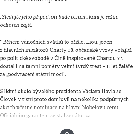
„Sledujte jeho případ, on bude testem, kam je režim
ochoten zajít.
“ Během vánočních svátků to přišlo. Liou, jeden
z hlavních iniciátorů Charty 08, občanské výzvy volající
po politické svobodě v Číně inspirované Chartou 77,
dostal i na tamní poměry velmi tvrdý trest – 11 let žaláře
za „podvracení státní moci“.
S lidmi okolo bývalého prezidenta Václava Havla se
Člověk v tísni proto domluvil na několika podpůrných
akcích včetně nominace na hlavní Nobelovu cenu.
Oficiálním garantem se stal senátor za…