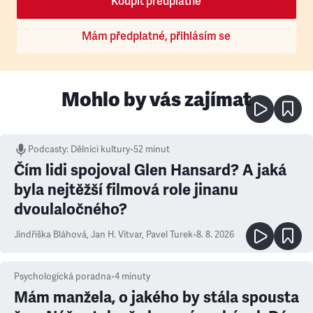
Koupit předplatné
Mám předplatné, přihlásím se
Mohlo by vás zajímat
Podcasty
:
Dělníci kultury
•
52 minut
Čím lidi spojoval Glen Hansard? A jaká
byla nejtěžší filmová role jinanu
dvoulaločného?
Jindřiška Bláhová
,
Jan H. Vitvar
,
Pavel Turek
•
8. 8. 2026
Psychologická poradna
•
4
minuty
Mám manžela, o jakého by stála spousta