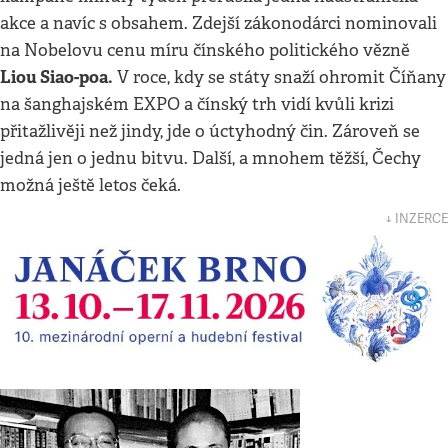
akce a navíc s obsahem. Zdejší zákonodárci nominovali
na Nobelovu cenu míru čínského politického vězně
Liou Siao-poa.
V roce, kdy se státy snaží ohromit Číňany
na šanghajském EXPO a čínský trh vidí kvůli krizi
přitažlivěji než jindy, jde o úctyhodný čin. Zároveň se
jedná jen o jednu bitvu. Další, a mnohem těžší, Čechy
možná ještě letos čeká.
↓ INZERCE