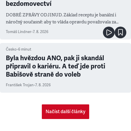
bezdomovectví
DOBRÉ ZPRÁVY ODJINUD. Základ receptu je banální i
náročný současně: aby to vláda opravdu považovala za
prioritu
Tomáš Lindner
•
7. 8. 2026
Česko
•
6
minut
Byla hvězdou ANO, pak ji skandál
připravil o kariéru. A teď jde proti
Babišově straně do voleb
František Trojan
•
7. 8. 2026
Načíst další články