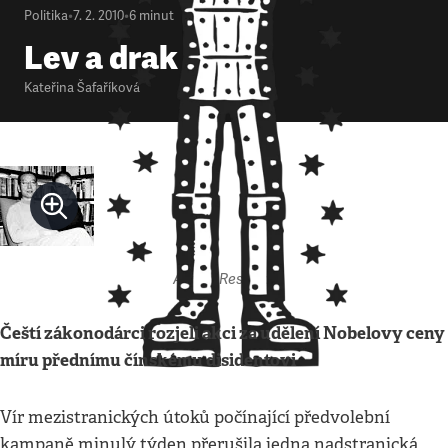
Politika
•
7. 2. 2010
•
6
minut
Lev a drak
Kateřina Šafaříková
Autor: Respekt
Čeští zákonodárci rozjeli akci za udělení Nobelovy ceny
míru přednímu čínskému disidentovi
Vír mezistranických útoků počínající předvolební
kampaně minulý týden přerušila jedna nadstranická