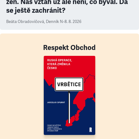
žen. Náš vztah už ale není, co býval. Dá
se ještě zachránit?
Beáta Obradovičová
,
Denník N
•
8. 8. 2026
Respekt Obchod