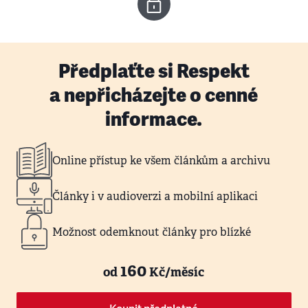
Předplaťte si Respekt
a nepřicházejte o cenné
informace.
Online přístup ke všem článkům a archivu
Články i v audioverzi a mobilní aplikaci
Možnost odemknout články pro blízké
160
od
Kč/měsíc