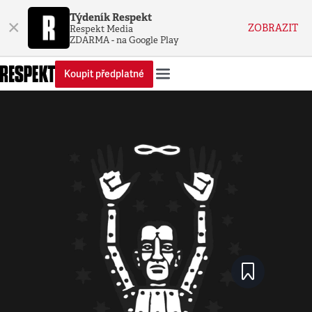
Týdeník Respekt
×
ZOBRAZIT
Respekt Media
ZDARMA - na Google Play
Koupit předplatné