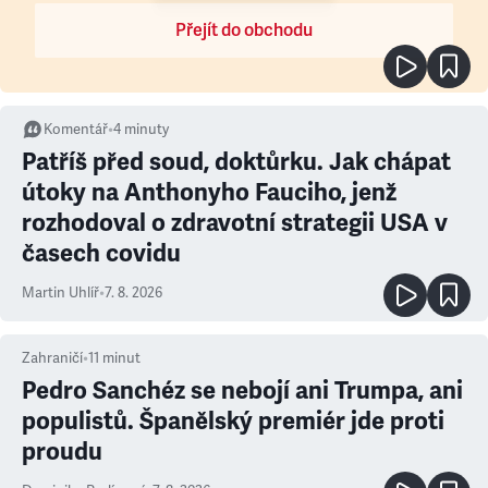
Přejít do obchodu
Komentář
•
4
minuty
Patříš před soud, doktůrku. Jak chápat
útoky na Anthonyho Fauciho, jenž
rozhodoval o zdravotní strategii USA v
časech covidu
Martin Uhlíř
•
7. 8. 2026
Zahraničí
•
11
minut
Pedro Sanchéz se nebojí ani Trumpa, ani
populistů. Španělský premiér jde proti
proudu