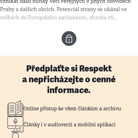
vznikat další buňky Věcí veřejných v jiných obvodech
Prahy a dalších obcích. Potenciál strany se ukázal ve
volbách do Evropského parlamentu, zhruba tři…
Předplaťte si Respekt
a nepřicházejte o cenné
informace.
Online přístup ke všem článkům a archivu
Články i v audioverzi a mobilní aplikaci