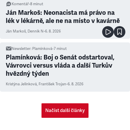
Komentář
•
8
minut
Ján Markoš: Neonacista má právo na
lék v lékárně, ale ne na místo v kavárně
Ján Markoš
,
Denník N
•
6. 8. 2026
Newsletter
:
Plamínková
•
7
minut
Plamínková: Boj o Senát odstartoval,
Vávrovci versus vláda a další Turkův
hvězdný týden
Kristýna Jelínková
,
František Trojan
•
6. 8. 2026
Načíst další články