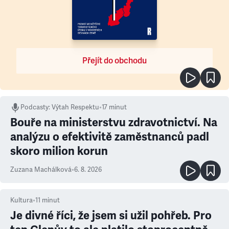
Přejít do obchodu
Podcasty
:
Výtah Respektu
•
17 minut
Bouře na ministerstvu zdravotnictví. Na
analýzu o efektivitě zaměstnanců padl
skoro milion korun
Zuzana Machálková
•
6. 8. 2026
Kultura
•
11
minut
Je divné říci, že jsem si užil pohřeb. Pro