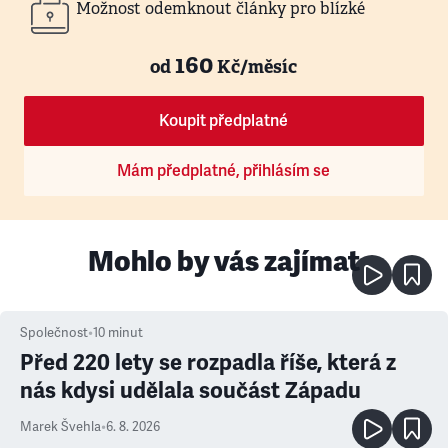
Možnost odemknout články pro blízké
160
od
Kč/měsíc
Koupit předplatné
Mám předplatné, přihlásím se
Mohlo by vás zajímat
Společnost
•
10
minut
Před 220 lety se rozpadla říše, která z
nás kdysi udělala součást Západu
Marek Švehla
•
6. 8. 2026