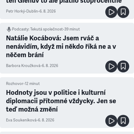
ten Glenův to ale platilo stoprocentně
Petr Horký
•
Dublin
•
6. 8. 2026
Podcasty
:
Tekutá společnost
•
39 minut
Natálie Kocábová: Jsem rváč a
nenávidím, když mi někdo říká ne a v
něčem brání
Barbora Kroužková
•
6. 8. 2026
Rozhovor
•
12
minut
Hodnoty jsou v politice i kulturní
diplomacii přítomné vždycky. Jen se
teď možná změní
Eva Soukeníková
•
6. 8. 2026