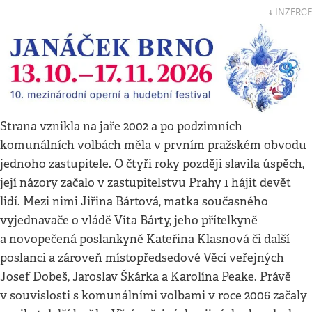
↓ INZERCE
Strana vznikla na jaře 2002 a po podzimních
komunálních volbách měla v prvním pražském obvodu
jednoho zastupitele. O čtyři roky později slavila úspěch,
její názory začalo v zastupitelstvu Prahy 1 hájit devět
lidí. Mezi nimi Jiřina Bártová, matka současného
vyjednavače o vládě Víta Bárty, jeho přítelkyně
a novopečená poslankyně Kateřina Klasnová či další
poslanci a zároveň místopředsedové Věcí veřejných
Josef Dobeš, Jaroslav Škárka a Karolína Peake. Právě
v souvislosti s komunálními volbami v roce 2006 začaly