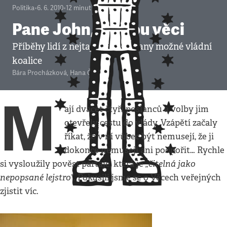
Politika
•
6. 6. 2010
•
12
minut
Pane John, to jsou věci
Příběhy lidí z nejtajemnější strany možné vládní
koalice
Bára Procházková
,
Hana Čápová
M
ají dvacet čtyři poslanců a volby jim
otevřely cestu do vlády. Vzápětí začaly
říkat, že v ní vůbec být nemusejí, že ji
dokonce nemusejí ani podpořit… Rychle
„čitelná jako
si vysloužily pověst partaje, která je
nepopsané lejstro“
. Pokusili jsme se o Věcech veřejných
zjistit víc.