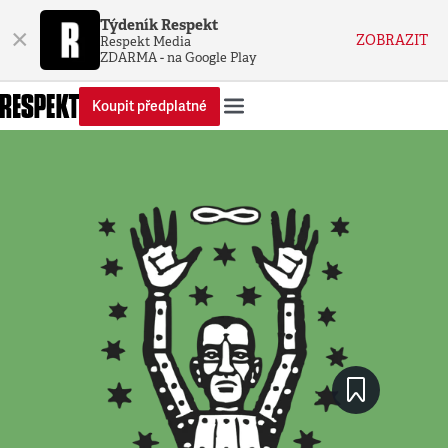
Týdeník Respekt
×
ZOBRAZIT
Respekt Media
ZDARMA - na Google Play
Koupit předplatné