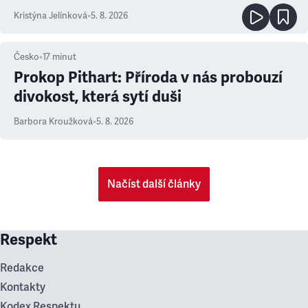
Kristýna Jelínková
•
5. 8. 2026
Česko
•
17
minut
Prokop Pithart: Příroda v nás probouzí
divokost, která sytí duši
Barbora Kroužková
•
5. 8. 2026
Načíst další články
Respekt
Redakce
Kontakty
Kodex Respektu