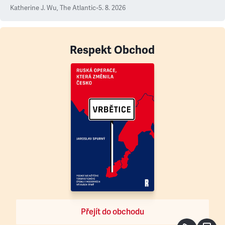
Katherine J. Wu
,
The Atlantic
•
5. 8. 2026
Respekt Obchod
Přejít do obchodu