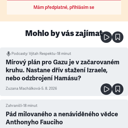
Mám předplatné, přihlásím se
Mohlo by vás zajímat
Podcasty
:
Výtah Respektu
•
18 minut
Mírový plán pro Gazu je v začarovaném
kruhu. Nastane dřív stažení Izraele,
nebo odzbrojení Hamásu?
Zuzana Machálková
•
5. 8. 2026
Zahraničí
•
18
minut
Pád milovaného a nenáviděného vědce
Anthonyho Fauciho