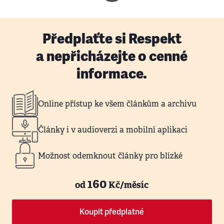
Předplaťte si Respekt
a nepřicházejte o cenné
informace.
Online přístup ke všem článkům a archivu
Články i v audioverzi a mobilní aplikaci
Možnost odemknout články pro blízké
160
od
Kč/měsíc
Koupit předplatné