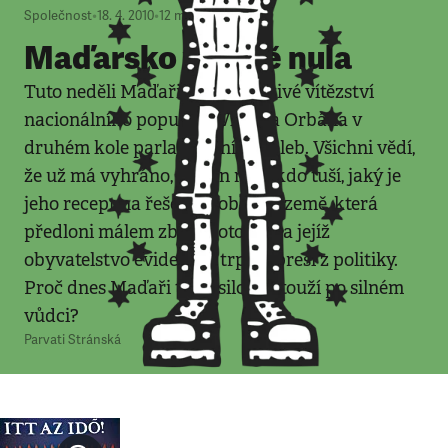
Společnost
•
18. 4. 2010
•
12
minut
Maďarsko v bodě nula
Tuto neděli Maďaři potvrdí drtivé vítězství
nacionálního populisty Viktora Orbána v
druhém kole parlamentních voleb. Všichni vědí,
že už má vyhráno, ale jen málokdo tuší, jaký je
jeho recept na řešení problémů země, která
předloni málem zbankrotovala a jejíž
obyvatelstvo evidentně trpí depresí z politiky.
Proč dnes Maďaři tak usilovně touží po silném
vůdci?
Parvati Stránská