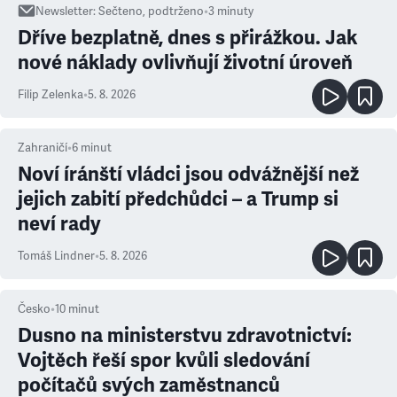
Newsletter
:
Sečteno, podtrženo
•
3
minuty
Dříve bezplatně, dnes s přirážkou. Jak
nové náklady ovlivňují životní úroveň
Filip Zelenka
•
5. 8. 2026
Zahraničí
•
6
minut
Noví íránští vládci jsou odvážnější než
jejich zabití předchůdci – a Trump si
neví rady
Tomáš Lindner
•
5. 8. 2026
Česko
•
10
minut
Dusno na ministerstvu zdravotnictví:
Vojtěch řeší spor kvůli sledování
počítačů svých zaměstnanců