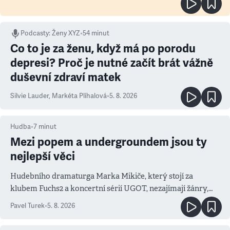
Podcasty
:
Ženy XYZ
•
54 minut
Co to je za ženu, když má po porodu
depresi? Proč je nutné začít brát vážně
duševní zdraví matek
Silvie Lauder
,
Markéta Plíhalová
•
5. 8. 2026
Hudba
•
7
minut
Mezi popem a undergroundem jsou ty
nejlepší věci
Hudebního dramaturga Marka Mikiče, který stojí za
klubem Fuchs2 a koncertní sérií UGOT, nezajímají žánry,
ale atmosféra
Pavel Turek
•
5. 8. 2026