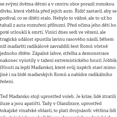
se svými dvěma dětmi a v centru obce porazil romskou
dívku, která vběhla před jejich auto. Řidič zastavil, aby se
podíval, co se dítěti stalo. Nebylo to vážné, ale to už ho
tahali z auta rozzuření příbuzní. Před očima jeho dětí ho
poté utloukli k smrti. Viníci dnes sedí ve vězení, ale
tragická událost spustila lavinu rasového násilí, během
níž maďarští radikálové zavraždili šest Romů včetně
jednoho dítěte. Zápalné lahve, střelba a demonstrace
nakonec vyústily v tažení extremistického hnutí Jobbik
(Hnutí za lepší Maďarsko), které svůj úspěch staví mimo
jiné i na bídě maďarských Romů a nabídce radikálního
řešení.
Teď Maďarsko stojí uprostřed voleb. Je krize, lidé ztratili
iluze a jsou apatičtí. Tady v Olaszliszce, uprostřed
tokajské vinařské oblasti, to platí dvojnásob: většina lidí