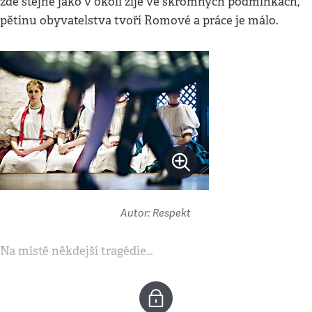
zde stejně jako v okolí žije ve skromných podmínkách,
pětinu obyvatelstva tvoří Romové a práce je málo.
Autor: Respekt
Na místě někdejší tragédie…