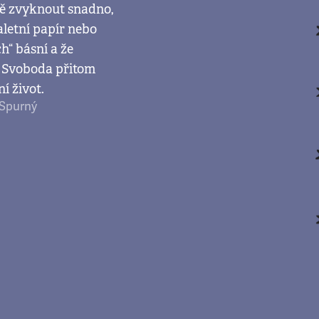
 ně zvyknout snadno,
letní papír nebo
h“ básní a že
. Svoboda přitom
í život.
 Spurný