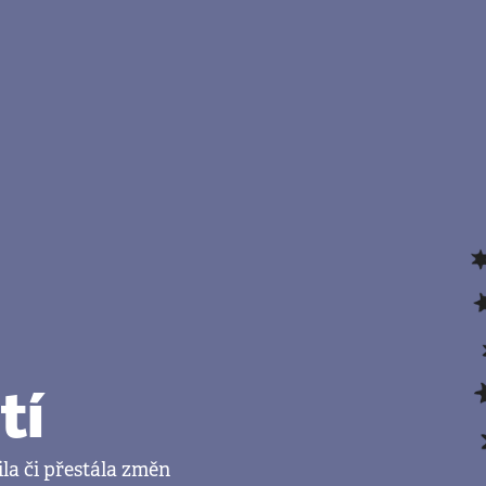
tí
ila či přestála změn