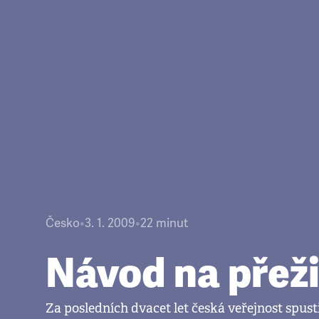
Česko
•
3. 1. 2009
•
22
minut
Návod na přeži
Za posledních dvacet let česká veřejnost spust