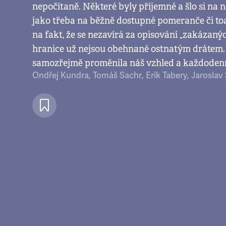
nepočítaně. Některé byly příjemné a šlo si na
jako třeba na běžně dostupné pomeranče či toa
na fakt, že se nezavírá za opisování „zakázanýc
hranice už nejsou obehnané ostnatým drátem
samozřejmě proměnila náš vzhled a každodenn
Ondřej Kundra
,
Tomáš Sachr
,
Erik Tabery
,
Jaroslav